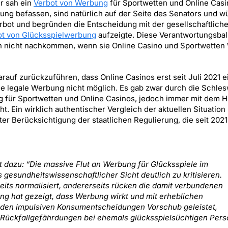
r sah ein
Verbot von Werbung
für Sportwetten und Online Casi
ung befassen, sind natürlich auf der Seite des Senators und 
rbot und begründen die Entscheidung mit der gesellschaftlich
ot von Glücksspielwerbung
aufzeigte. Diese Verantwortungsball
en nicht nachkommen, wenn sie Online Casino und Sportwetten
rauf zurückzuführen, dass Online Casinos erst seit Juli 2021 e
ne legale Werbung nicht möglich. Es gab zwar durch die Schles
g für Sportwetten und Online Casinos, jedoch immer mit dem H
 Ein wirklich authentischer Vergleich der aktuellen Situation
 Berücksichtigung der staatlichen Regulierung, die seit 2021
t dazu: “Die massive Flut an Werbung für Glücksspiele im
 gesundheitswissenschaftlicher Sicht deutlich zu kritisieren.
its normalisiert, andererseits rücken die damit verbundenen
ng hat gezeigt, dass Werbung wirkt und mit erheblichen
rden impulsiven Konsumentscheidungen Vorschub geleistet,
 Rückfallgefährdungen bei ehemals glücksspielsüchtigen Per