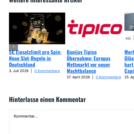
5€ Einsatzlimit pro Spin:
Banijay Tipico
Werb
Neue Slot-Regeln in
Übernahme: Europas
Glüc
Deutschland
Wettmarkt vor neuer
hart
Machtbalance
Capi
3. Juli 2026
|
0 Kommentare
27. April 2026
|
0 Kommentare
25. A
Hinterlasse einen Kommentar
Kommentar