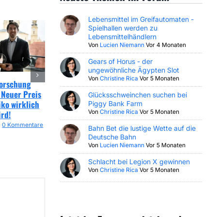
Lebensmittel im Greifautomaten -
Spielhallen werden zu
Lebensmittelhändlern
Von
Lucien Niemann
Vor 4 Monaten
Gears of Horus - der
ungewöhnliche Ägypten Slot
Von
Christine Rica
Vor 5 Monaten
Forschung
EuGH Online Glücksspiel
GAMOMAT Digital
 Neuer Preis
Urteil sorgt für Klarheit
Champion 2026: Hattr
Glücksschweinchen suchen bei
iko wirklich
bei Rückerstattungen!
unterstreicht digitale
Piggy Bank Farm
Von
Christine Rica
Vor 5 Monaten
ird!
Dominanz!
20. April 2026
|
0 Kommentare
0 Kommentare
15. April 2026
|
0 Kommen
Bahn Bet die lustige Wette auf die
Deutsche Bahn
Von
Lucien Niemann
Vor 5 Monaten
Schlacht bei Legion X gewinnen
Von
Christine Rica
Vor 5 Monaten