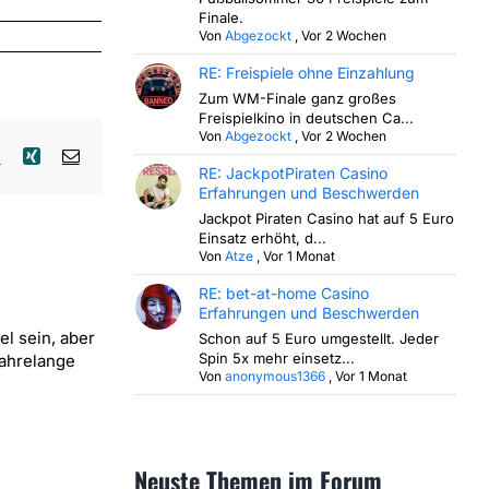
Finale.
Von
Abgezockt
,
Vor 2 Wochen
RE: Freispiele ohne Einzahlung
Zum WM-Finale ganz großes
Freispielkino in deutschen Ca...
Von
Abgezockt
,
Vor 2 Wochen
lr
Pinterest
Xing
E-
Mail
RE: JackpotPiraten Casino
Erfahrungen und Beschwerden
Jackpot Piraten Casino hat auf 5 Euro
Einsatz erhöht, d...
Von
Atze
,
Vor 1 Monat
RE: bet-at-home Casino
Erfahrungen und Beschwerden
l sein, aber
Schon auf 5 Euro umgestellt. Jeder
Spin 5x mehr einsetz...
Jahrelange
Von
anonymous1366
,
Vor 1 Monat
Neuste Themen im Forum