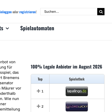
Suche
inloggen
oder
registrieren
!
nach:
ts
Spielautomaten
erbot von
100% Legale Anbieter im August 2026
ng für
sspiel, das
rt Bremens
Top
Spielothek
senator
h Mäurer vor
1
nderthalb
n. Wie nun
iner
2
emitteilung