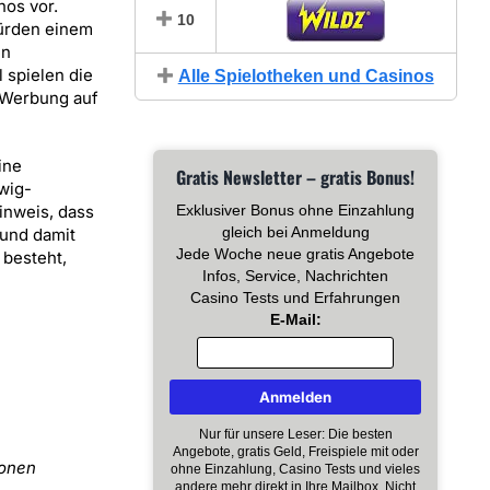
nos vor.
10
würden einem
en
 spielen die
Alle Spielotheken und Casinos
 Werbung auf
ine
Gratis Newsletter – gratis Bonus!
wig-
inweis, dass
Exklusiver Bonus ohne Einzahlung
gleich bei Anmeldung
 und damit
Jede Woche neue gratis Angebote
 besteht,
Infos, Service, Nachrichten
Casino Tests und Erfahrungen
E-Mail:
Nur für unsere Leser: Die besten
Angebote, gratis Geld, Freispiele mit oder
sonen
ohne Einzahlung, Casino Tests und vieles
andere mehr direkt in Ihre Mailbox. Nicht