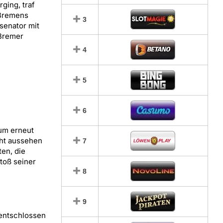
rging, traf
Bremens
3
senator mit
Bremer
4
5
6
 um erneut
cht aussehen
7
en, die
toß seiner
8
9
 entschlossen