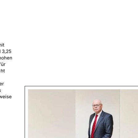
mit
 3,25
 hohen
für
cht
er
s
sweise