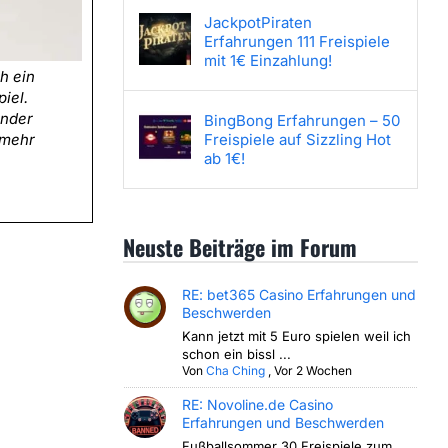
JackpotPiraten
Erfahrungen 111 Freispiele
mit 1€ Einzahlung!
h ein
iel.
ender
BingBong Erfahrungen – 50
Freispiele auf Sizzling Hot
 mehr
ab 1€!
Neuste Beiträge im Forum
RE: bet365 Casino Erfahrungen und
Beschwerden
Kann jetzt mit 5 Euro spielen weil ich
schon ein bissl ...
Von
Cha Ching
,
Vor 2 Wochen
RE: Novoline.de Casino
Erfahrungen und Beschwerden
Fußballsommer 30 Freispiele zum