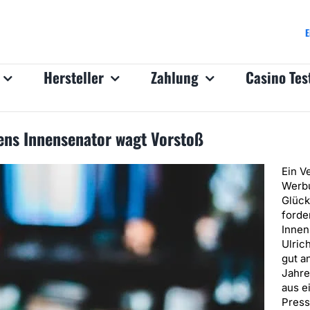
E
Hersteller
Zahlung
Casino Tes
ens Innensenator wagt Vorstoß
Ein V
Werbu
Glück
forde
Innen
Ulric
gut a
Jahre
aus e
Press