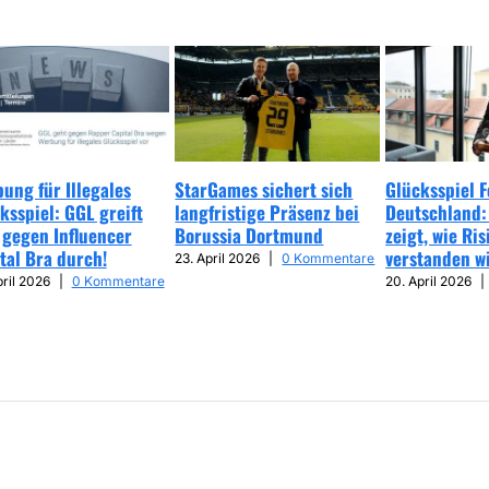
ung für Illegales
StarGames sichert sich
Glücksspiel 
ksspiel: GGL greift
langfristige Präsenz bei
Deutschland:
 gegen Influencer
Borussia Dortmund
zeigt, wie Ris
tal Bra durch!
verstanden w
23. April 2026
|
0 Kommentare
pril 2026
|
0 Kommentare
20. April 2026
|