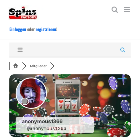
Zum
Inhalt
springen
Einloggen
oder
registrieren
!
Mitglieder
anonymous1366
@anonymous1366