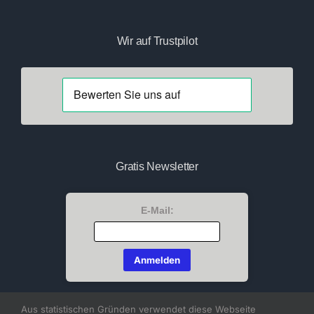
Wir auf Trustpilot
Gratis Newsletter
E-Mail:
Aus statistischen Gründen verwendet diese Webseite