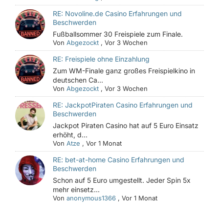
RE: Novoline.de Casino Erfahrungen und
Beschwerden
Fußballsommer 30 Freispiele zum Finale.
Von
Abgezockt
,
Vor 3 Wochen
RE: Freispiele ohne Einzahlung
Zum WM-Finale ganz großes Freispielkino in
deutschen Ca...
Von
Abgezockt
,
Vor 3 Wochen
RE: JackpotPiraten Casino Erfahrungen und
Beschwerden
Jackpot Piraten Casino hat auf 5 Euro Einsatz
erhöht, d...
Von
Atze
,
Vor 1 Monat
RE: bet-at-home Casino Erfahrungen und
Beschwerden
Schon auf 5 Euro umgestellt. Jeder Spin 5x
mehr einsetz...
Von
anonymous1366
,
Vor 1 Monat