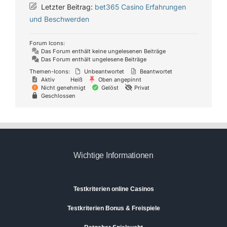
Letzter Beitrag:
bet365 Casino Erfahrungen
und Beschwerden
Forum Icons:
Das Forum enthält keine ungelesenen Beiträge
Das Forum enthält ungelesene Beiträge
Themen-Icons:
Unbeantwortet
Beantwortet
Aktiv
Heiß
Oben angepinnt
Nicht genehmigt
Gelöst
Privat
Geschlossen
Wichtige Informationen
Testkriterien online Casinos
Testkriterien Bonus & Freispiele