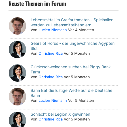
Neuste Themen im Forum
Lebensmittel im Greifautomaten - Spielhallen
werden zu Lebensmittelhändlern
Von
Lucien Niemann
Vor 4 Monaten
Gears of Horus - der ungewöhnliche Ägypten
Slot
Von
Christine Rica
Vor 5 Monaten
Glücksschweinchen suchen bei Piggy Bank
Farm
Von
Christine Rica
Vor 5 Monaten
Bahn Bet die lustige Wette auf die Deutsche
Bahn
Von
Lucien Niemann
Vor 5 Monaten
Schlacht bei Legion X gewinnen
Von
Christine Rica
Vor 5 Monaten