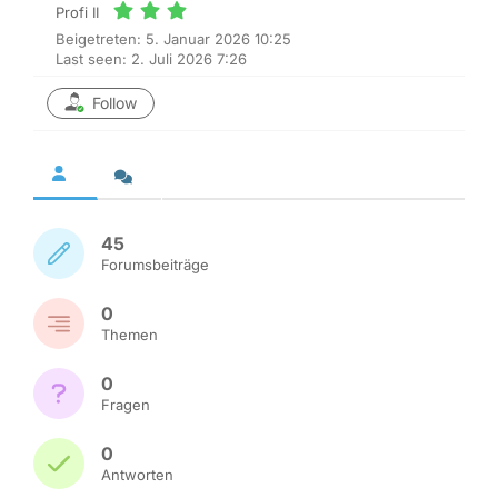
Profi II
Beigetreten: 5. Januar 2026 10:25
Last seen: 2. Juli 2026 7:26
Follow
45
Forumsbeiträge
0
Themen
0
Fragen
0
Antworten