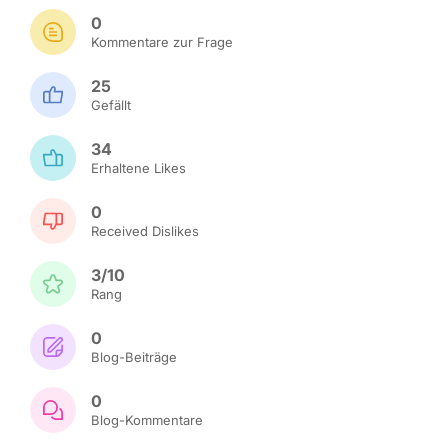
0
Kommentare zur Frage
25
Gefällt
34
Erhaltene Likes
0
Received Dislikes
3/10
Rang
0
Blog-Beiträge
0
Blog-Kommentare