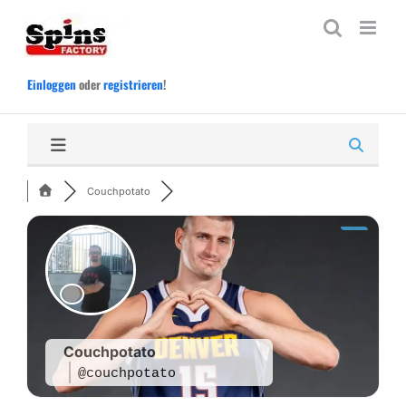
Zum
Inhalt
springen
Einloggen
oder
registrieren
!
Couchpotato
Couchpotato
@couchpotato