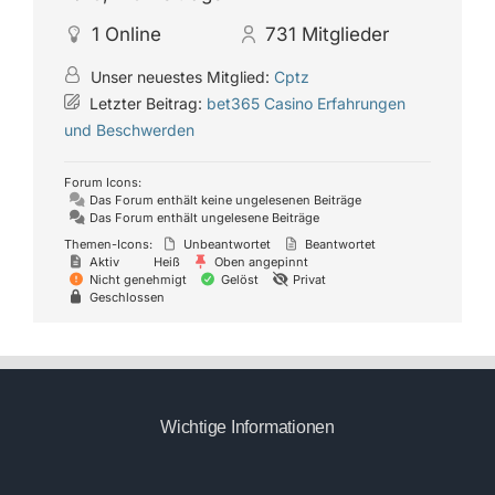
1
Online
731
Mitglieder
Unser neuestes Mitglied:
Cptz
Letzter Beitrag:
bet365 Casino Erfahrungen
und Beschwerden
Forum Icons:
Das Forum enthält keine ungelesenen Beiträge
Das Forum enthält ungelesene Beiträge
Themen-Icons:
Unbeantwortet
Beantwortet
Aktiv
Heiß
Oben angepinnt
Nicht genehmigt
Gelöst
Privat
Geschlossen
Wichtige Informationen