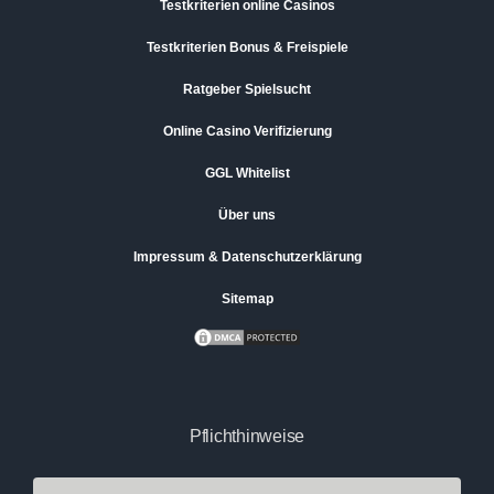
Testkriterien online Casinos
Testkriterien Bonus & Freispiele
Ratgeber Spielsucht
Online Casino Verifizierung
GGL Whitelist
Über uns
Impressum & Datenschutzerklärung
Sitemap
Pflichthinweise