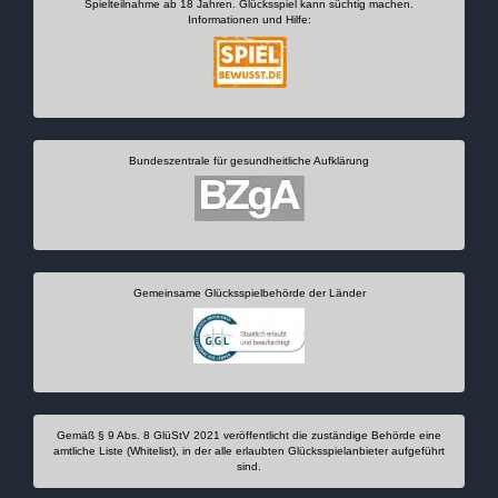
Spielteilnahme ab 18 Jahren. Glücksspiel kann süchtig machen.
Informationen und Hilfe:
Bundeszentrale für gesundheitliche Aufklärung
Gemeinsame Glücksspielbehörde der Länder
Gemäß § 9 Abs. 8 GlüStV 2021 veröffentlicht die zuständige Behörde eine
amtliche Liste (Whitelist), in der alle erlaubten Glücksspielanbieter aufgeführt
sind.