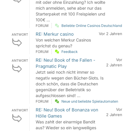
mit oder ohne Einzahlung? Ich wollte
mich anmelden, sehe aber nur das
Starterpaket mit 100 Freispielen und
100€ ...
FORUM
Beliebte Online Casinos Deutschland
RE: Merkur casino
Vor 2 Jahren
ANTWORT
Von welchen Merkur Casinos
sprichst du genau?
FORUM
Feedback
RE: Neu! Book of the Fallen -
Vor
ANTWORT
2 Jahren
Pragmatic Play
Jetzt seid noch nicht immer so
negativ wegen den Bücher-Slots. Is
doch schön, dass die Deutschen
gegenüber der Belletristik so
aufgeschlossen sind! ...
FORUM
Neue und beliebte Spielautomaten
RE: Neu! Book of Bonanza von
Vor
ANTWORT
2 Jahren
Hölle Games
Was zahlt der einarmige Bandit
aus? Wieder so ein langweiliges