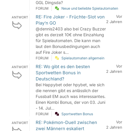
GGL Dingsda?
FORUM
Neue und beliebte Spielautomaten
RE: Fire Joker - Früchte-Slot von
Vor
ANTWORT
2 Jahren
Play‘n GO
@dennis2403 also bei Crazy Buzzer
gibt es derzeit 10€ ohne Einzahlung
für Spielautomaten. Die kann man
laut den Bonusbedingungen auch
auf Fire Joker s...
FORUM
Spielautomaten allgemein
RE: Wo gibt es den besten
Vor
ANTWORT
2 Jahren
Sportwetten Bonus in
Deutschland?
Bei Happybet oder hpybet, wie sich
die nennen gibt es anlässlich der
Fussball EM auch was interessantes.
Einen Kombi Bonus, der von 03. Juni
- 14. Jul...
FORUM
Sportwetten Bonus
RE: Pokémon-Duell zwischen
Vor
ANTWORT
2 Jahren
zwei Männern eskaliert