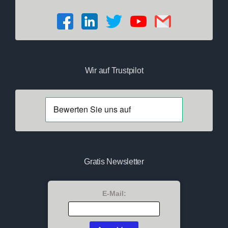
Wir auf Trustpilot
Gratis Newsletter
E-Mail: