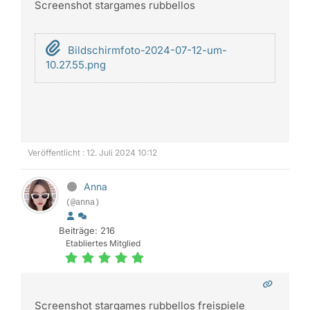
Screenshot stargames rubbellos
Bildschirmfoto-2024-07-12-um-
10.27.55.png
Veröffentlicht : 12. Juli 2024 10:12
Anna
(@anna)
Beiträge: 216
Etabliertes Mitglied
Screenshot stargames rubbellos freispiele