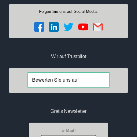
Folgen Sie uns auf Social Media:
Wir auf Trustpilot
Gratis Newsletter
E-Mail: