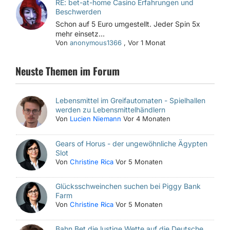
RE: bet-at-home Casino Erfahrungen und
Beschwerden
Schon auf 5 Euro umgestellt. Jeder Spin 5x
mehr einsetz...
Von
anonymous1366
,
Vor 1 Monat
Neuste Themen im Forum
Lebensmittel im Greifautomaten - Spielhallen
werden zu Lebensmittelhändlern
Von
Lucien Niemann
Vor 4 Monaten
Gears of Horus - der ungewöhnliche Ägypten
Slot
Von
Christine Rica
Vor 5 Monaten
Glücksschweinchen suchen bei Piggy Bank
Farm
Von
Christine Rica
Vor 5 Monaten
Bahn Bet die lustige Wette auf die Deutsche