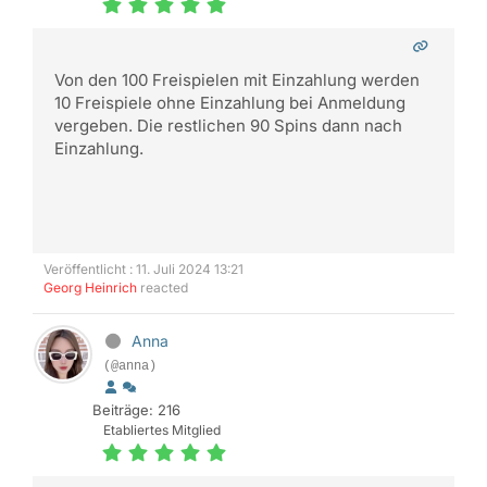
Von den 100 Freispielen mit Einzahlung werden
10 Freispiele ohne Einzahlung bei Anmeldung
vergeben. Die restlichen 90 Spins dann nach
Einzahlung.
Veröffentlicht : 11. Juli 2024 13:21
Georg Heinrich
reacted
Anna
(@anna)
Beiträge: 216
Etabliertes Mitglied