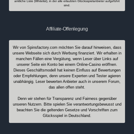
amtliche Liste (Whitelist), in der alle erlaubten Glücksspielanbieter aufgeführt
sind.
Affiliate-Offenlegung
Wir von Spinsfactory.com möchten Sie darauf hinweisen, dass
unsere Webseite sich durch Werbung finanziert. Wir erhalten in
manchen Fällen eine Vergütung, wenn Leser über Links auf
unserer Seite ein Konto bei einem Online-Casino eröffnen.
Dieses Geschäftsmodell hat keinen Einfluss auf Bewertungen
oder Empfehlungen, denn unsere Experten und Tester agieren
unabhängig. Leser bewerten Anbieter auch in unserem Forum,
das allen offen steht.
Denn wir stehen für Transparenz und Fairness gegenüber
unseren Nutzern. Bitte spielen Sie verantwortungsbewusst und
beachten Sie die geltenden Gesetze und Vorschriften zum
Glücksspiel in Deutschland.