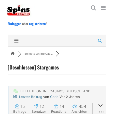
Zum
Inhalt
springen
Einloggen
oder
registrieren
!
Beliebte Online Cas...
[Geschlossen]
Stargames
BELIEBTE ONLINE CASINOS DEUTSCHLAND
Letzter Beitrag
von
Carlo
Vor 2 Jahren
15
12
14
454
Beiträge
Benutzer
Reactions
Ansichten