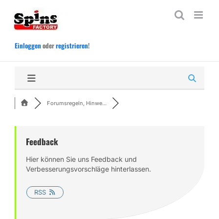
Zum
Inhalt
springen
Einloggen
oder
registrieren
!
Forumsregeln, Hinwe...
Feedback
Hier können Sie uns Feedback und
Verbesserungsvorschläge hinterlassen.
RSS