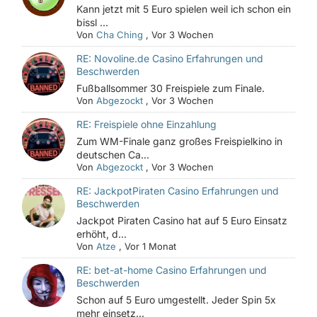
Kann jetzt mit 5 Euro spielen weil ich schon ein
bissl ...
Von
Cha Ching
,
Vor 3 Wochen
RE: Novoline.de Casino Erfahrungen und
Beschwerden
Fußballsommer 30 Freispiele zum Finale.
Von
Abgezockt
,
Vor 3 Wochen
RE: Freispiele ohne Einzahlung
Zum WM-Finale ganz großes Freispielkino in
deutschen Ca...
Von
Abgezockt
,
Vor 3 Wochen
RE: JackpotPiraten Casino Erfahrungen und
Beschwerden
Jackpot Piraten Casino hat auf 5 Euro Einsatz
erhöht, d...
Von
Atze
,
Vor 1 Monat
RE: bet-at-home Casino Erfahrungen und
Beschwerden
Schon auf 5 Euro umgestellt. Jeder Spin 5x
mehr einsetz...