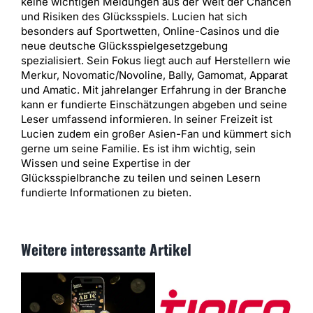
keine wichtigen Meldungen aus der Welt der Chancen
und Risiken des Glücksspiels. Lucien hat sich
besonders auf Sportwetten, Online-Casinos und die
neue deutsche Glücksspielgesetzgebung
spezialisiert. Sein Fokus liegt auch auf Herstellern wie
Merkur, Novomatic/Novoline, Bally, Gamomat, Apparat
und Amatic. Mit jahrelanger Erfahrung in der Branche
kann er fundierte Einschätzungen abgeben und seine
Leser umfassend informieren. In seiner Freizeit ist
Lucien zudem ein großer Asien-Fan und kümmert sich
gerne um seine Familie. Es ist ihm wichtig, sein
Wissen und seine Expertise in der
Glücksspielbranche zu teilen und seinen Lesern
fundierte Informationen zu bieten.
Weitere interessante Artikel