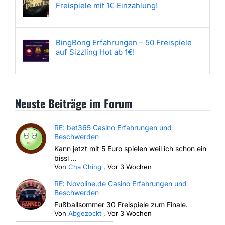
Freispiele mit 1€ Einzahlung!
BingBong Erfahrungen – 50 Freispiele
auf Sizzling Hot ab 1€!
Neuste Beiträge im Forum
RE: bet365 Casino Erfahrungen und
Beschwerden
Kann jetzt mit 5 Euro spielen weil ich schon ein
bissl ...
Von
Cha Ching
,
Vor 3 Wochen
RE: Novoline.de Casino Erfahrungen und
Beschwerden
Fußballsommer 30 Freispiele zum Finale.
Von
Abgezockt
,
Vor 3 Wochen