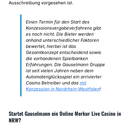
Ausschreibung vorgesehen ist.
Einen Termin für den Start des
Konzessionsvergabeverfahrens gibt
es noch nicht. Die Bieter werden
anhand unterschiedlicher Faktoren
bewertet, hierbei ist das
Gesamtkonzept entscheidend sowie
die vorhandenen Spielbanken
Erfahrungen. Die Gauselmann Gruppe
ist seit vielen Jahren neben dem
Automatenglücksspiel ein arrivierter
Casino Betreiber und das
mit
Konzession in Nordrhein-Westfalen
!
Startet Gauselmann ein Online Merkur Live Casino in
NRW?