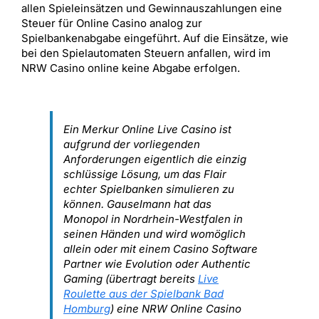
allen Spieleinsätzen und Gewinnauszahlungen eine
Steuer für Online Casino analog zur
Spielbankenabgabe eingeführt. Auf die Einsätze, wie
bei den Spielautomaten Steuern anfallen, wird im
NRW Casino online keine Abgabe erfolgen.
Ein Merkur Online Live Casino ist
aufgrund der vorliegenden
Anforderungen eigentlich die einzig
schlüssige Lösung, um das Flair
echter Spielbanken simulieren zu
können. Gauselmann hat das
Monopol in Nordrhein-Westfalen in
seinen Händen und wird womöglich
allein oder mit einem Casino Software
Partner wie Evolution oder Authentic
Gaming (übertragt bereits
Live
Roulette aus der Spielbank Bad
Homburg
) eine NRW Online Casino