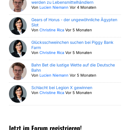
werden zu Lebensmittelhändlern
Von
Lucien Niemann
Vor 4 Monaten
Gears of Horus - der ungewöhnliche Ägypten
Slot
Von
Christine Rica
Vor 5 Monaten
Glücksschweinchen suchen bei Piggy Bank
Farm
Von
Christine Rica
Vor 5 Monaten
Bahn Bet die lustige Wette auf die Deutsche
Bahn
Von
Lucien Niemann
Vor 5 Monaten
Schlacht bei Legion X gewinnen
Von
Christine Rica
Vor 5 Monaten
Jetzt im Forum registrieren!