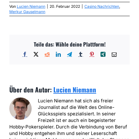
Von
Lucien Niemann
|
20. Februar 2022
|
Casino Nachrichten
,
Merkur Gauselmann
Teile das: Wähle deine Plattform!
Facebook
X
Reddit
LinkedIn
Telegram
Tumblr
Pinterest
Xing
E-
Mail
Über den Autor:
Lucien Niemann
Lucien Niemann hat sich als freier
Journalist auf die Welt des Online-
Glücksspiels spezialisiert. In seiner
Freizeit ist er auch ein begeisterter
Hobby-Pokerspieler. Durch die Verbindung von Beruf
und Hobby entgehen ihm und seiner Leserschaft