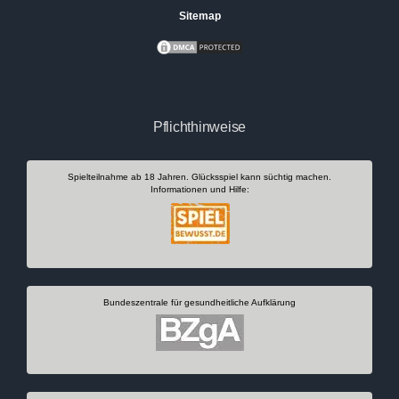
Sitemap
Pflichthinweise
Spielteilnahme ab 18 Jahren. Glücksspiel kann süchtig machen.
Informationen und Hilfe:
Bundeszentrale für gesundheitliche Aufklärung