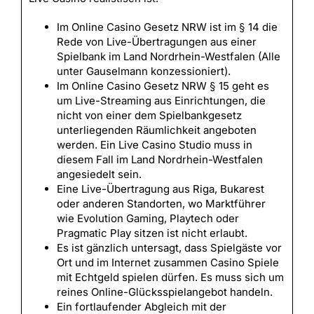
Im Online Casino Gesetz NRW ist im § 14 die
Rede von Live-Übertragungen aus einer
Spielbank im Land Nordrhein-Westfalen (Alle
unter Gauselmann konzessioniert).
Im Online Casino Gesetz NRW § 15 geht es
um Live-Streaming aus Einrichtungen, die
nicht von einer dem Spielbankgesetz
unterliegenden Räumlichkeit angeboten
werden. Ein Live Casino Studio muss in
diesem Fall im Land Nordrhein-Westfalen
angesiedelt sein.
Eine Live-Übertragung aus Riga, Bukarest
oder anderen Standorten, wo Marktführer
wie Evolution Gaming, Playtech oder
Pragmatic Play sitzen ist nicht erlaubt.
Es ist gänzlich untersagt, dass Spielgäste vor
Ort und im Internet zusammen Casino Spiele
mit Echtgeld spielen dürfen. Es muss sich um
reines Online-Glücksspielangebot handeln.
Ein fortlaufender Abgleich mit der