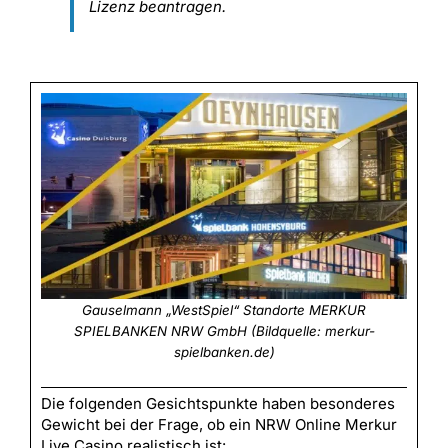
Lizenz beantragen.
Gauselmann „WestSpiel“ Standorte MERKUR
SPIELBANKEN NRW GmbH (Bildquelle: merkur-
spielbanken.de)
Die folgenden Gesichtspunkte haben besonderes
Gewicht bei der Frage, ob ein NRW Online Merkur
Live Casino realistisch ist: