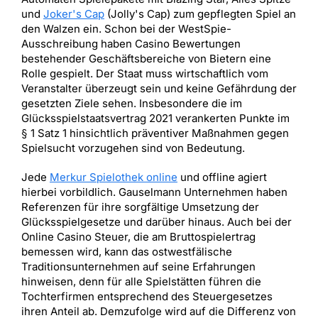
und
Joker's Cap
(Jolly's Cap) zum gepflegten Spiel an
den Walzen ein. Schon bei der WestSpie-
Ausschreibung haben Casino Bewertungen
bestehender Geschäftsbereiche von Bietern eine
Rolle gespielt. Der Staat muss wirtschaftlich vom
Veranstalter überzeugt sein und keine Gefährdung der
gesetzten Ziele sehen. Insbesondere die im
Glücksspielstaatsvertrag 2021 verankerten Punkte im
§ 1 Satz 1 hinsichtlich präventiver Maßnahmen gegen
Spielsucht vorzugehen sind von Bedeutung.
Jede
Merkur Spielothek online
und offline agiert
hierbei vorbildlich. Gauselmann Unternehmen haben
Referenzen für ihre sorgfältige Umsetzung der
Glücksspielgesetze und darüber hinaus. Auch bei der
Online Casino Steuer, die am Bruttospielertrag
bemessen wird, kann das ostwestfälische
Traditionsunternehmen auf seine Erfahrungen
hinweisen, denn für alle Spielstätten führen die
Tochterfirmen entsprechend des Steuergesetzes
ihren Anteil ab. Demzufolge wird auf die Differenz von