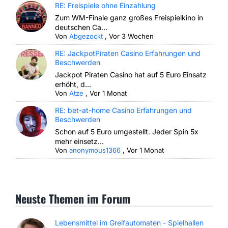
RE: Freispiele ohne Einzahlung
Zum WM-Finale ganz großes Freispielkino in
deutschen Ca...
Von
Abgezockt
,
Vor 3 Wochen
RE: JackpotPiraten Casino Erfahrungen und
Beschwerden
Jackpot Piraten Casino hat auf 5 Euro Einsatz
erhöht, d...
Von
Atze
,
Vor 1 Monat
RE: bet-at-home Casino Erfahrungen und
Beschwerden
Schon auf 5 Euro umgestellt. Jeder Spin 5x
mehr einsetz...
Von
anonymous1366
,
Vor 1 Monat
Neuste Themen im Forum
Lebensmittel im Greifautomaten - Spielhallen