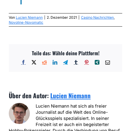
Von
Lucien Niemann
|
2. Dezember 2021
|
Casino Nachrichten
,
Novoline-Novomatic
Teile das: Wähle deine Plattform!
Facebook
X
Reddit
LinkedIn
Telegram
Tumblr
Pinterest
Xing
E-
Mail
Über den Autor:
Lucien Niemann
Lucien Niemann hat sich als freier
Journalist auf die Welt des Online-
Glücksspiels spezialisiert. In seiner
Freizeit ist er auch ein begeisterter
Hobby-Pokerspieler. Durch die Verbindung von Beruf