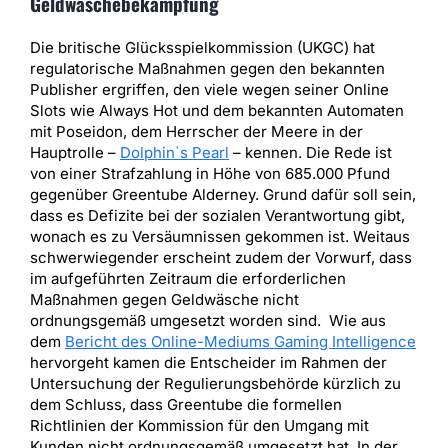
Geldwäschebekämpfung
Die britische Glücksspielkommission (UKGC) hat
regulatorische Maßnahmen gegen den bekannten
Publisher ergriffen, den viele wegen seiner Online
Slots wie Always Hot und dem bekannten Automaten
mit Poseidon, dem Herrscher der Meere in der
Hauptrolle –
Dolphin`s Pearl
– kennen. Die Rede ist
von einer Strafzahlung in Höhe von 685.000 Pfund
gegenüber Greentube Alderney. Grund dafür soll sein,
dass es Defizite bei der sozialen Verantwortung gibt,
wonach es zu Versäumnissen gekommen ist. Weitaus
schwerwiegender erscheint zudem der Vorwurf, dass
im aufgeführten Zeitraum die erforderlichen
Maßnahmen gegen Geldwäsche nicht
ordnungsgemäß umgesetzt worden sind. Wie aus
dem
Bericht des Online-Mediums Gaming Intelligence
hervorgeht kamen die Entscheider im Rahmen der
Untersuchung der Regulierungsbehörde kürzlich zu
dem Schluss, dass Greentube die formellen
Richtlinien der Kommission für den Umgang mit
Kunden nicht ordnungsgemäß umgesetzt hat. In der