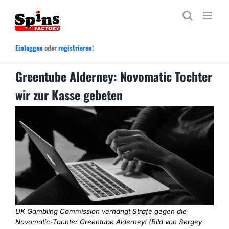
Zum
Inhalt
springen
Einloggen
oder
registrieren
!
Greentube Alderney: Novomatic Tochter
wir zur Kasse gebeten
UK Gambling Commission verhängt Strafe gegen die
Novomatic-Tochter Greentube Alderney! (Bild von Sergey