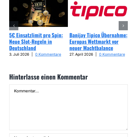
5€ Einsatzlimit pro Spin:
Banijay Tipico Übernahme:
Wer
Neue Slot-Regeln in
Europas Wettmarkt vor
Glü
Deutschland
neuer Machtbalance
har
Cap
3. Juli 2026
|
0 Kommentare
27. April 2026
|
0 Kommentare
25. 
Hinterlasse einen Kommentar
Kommentar