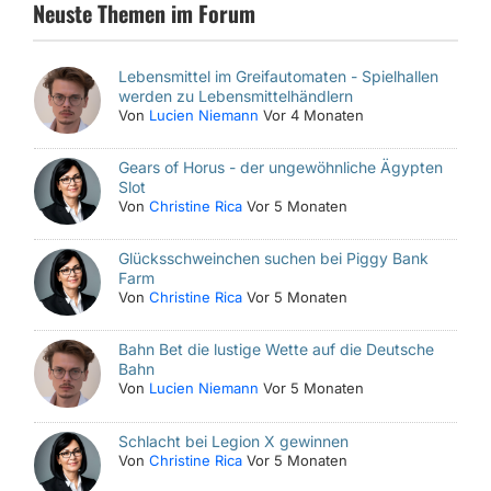
Neuste Themen im Forum
Lebensmittel im Greifautomaten - Spielhallen
werden zu Lebensmittelhändlern
Von
Lucien Niemann
Vor 4 Monaten
Gears of Horus - der ungewöhnliche Ägypten
Slot
Von
Christine Rica
Vor 5 Monaten
Glücksschweinchen suchen bei Piggy Bank
Farm
Von
Christine Rica
Vor 5 Monaten
Bahn Bet die lustige Wette auf die Deutsche
Bahn
Von
Lucien Niemann
Vor 5 Monaten
Schlacht bei Legion X gewinnen
Von
Christine Rica
Vor 5 Monaten