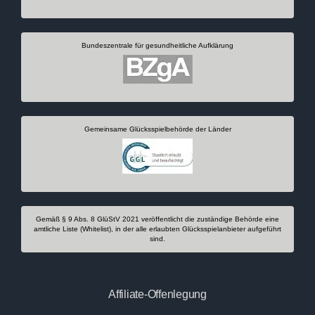
Bundeszentrale für gesundheitliche Aufklärung
Gemeinsame Glücksspielbehörde der Länder
Gemäß § 9 Abs. 8 GlüStV 2021 veröffentlicht die zuständige Behörde eine
amtliche Liste (Whitelist), in der alle erlaubten Glücksspielanbieter aufgeführt
sind.
Affiliate-Offenlegung