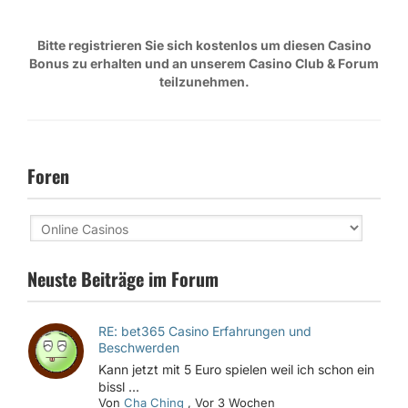
Bitte registrieren Sie sich kostenlos um diesen Casino
Bonus zu erhalten und an unserem Casino Club & Forum
teilzunehmen.
Foren
Neuste Beiträge im Forum
RE: bet365 Casino Erfahrungen und
Beschwerden
Kann jetzt mit 5 Euro spielen weil ich schon ein
bissl ...
Von
Cha Ching
,
Vor 3 Wochen