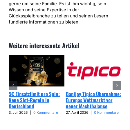
gerne um seine Familie. Es ist ihm wichtig, sein
Wissen und seine Expertise in der
Glücksspielbranche zu teilen und seinen Lesern
fundierte Informationen zu bieten.
Weitere interessante Artikel
5€ Einsatzlimit pro Spin:
Banijay Tipico Übernahme:
Wer
Neue Slot-Regeln in
Europas Wettmarkt vor
Glü
Deutschland
neuer Machtbalance
har
Cap
3. Juli 2026
|
0 Kommentare
27. April 2026
|
0 Kommentare
25. 