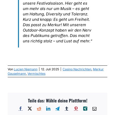
unsere Festivalsaison. Hier geht es
um mehr als nur um Musik – es geht
um Haltung, Diversity und Toleranz.
Kurz und knapp: Es geht um Freiheit.
Das passt zu Merkur! Mit unserem
Outdoor-Konzept haben wir den Nerv
des Publikums getroffen. Das macht
uns richtig stolz – und Lust auf mehr.“
Von
Lucien Niemann
|
12. Juli 2025
|
Casino Nachrichten
,
Merkur
Gauselmann
,
Vermischtes
Teile das: Wähle deine Plattform!
Facebook
X
Reddit
LinkedIn
Telegram
Tumblr
Pinterest
Xing
E-
Mail