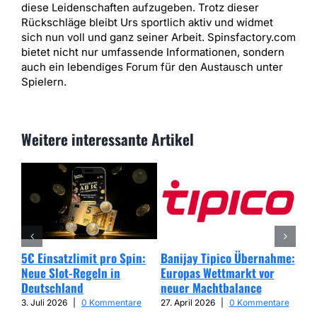
diese Leidenschaften aufzugeben. Trotz dieser
Rückschläge bleibt Urs sportlich aktiv und widmet
sich nun voll und ganz seiner Arbeit. Spinsfactory.com
bietet nicht nur umfassende Informationen, sondern
auch ein lebendiges Forum für den Austausch unter
Spielern.
Weitere interessante Artikel
5€ Einsatzlimit pro Spin:
Banijay Tipico Übernahme:
Wer
Neue Slot-Regeln in
Europas Wettmarkt vor
Glü
Deutschland
neuer Machtbalance
har
Cap
3. Juli 2026
|
0 Kommentare
27. April 2026
|
0 Kommentare