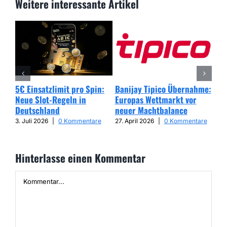
Weitere interessante Artikel
5€ Einsatzlimit pro Spin:
Banijay Tipico Übernahme:
Wer
Neue Slot-Regeln in
Europas Wettmarkt vor
Glü
Deutschland
neuer Machtbalance
har
Cap
3. Juli 2026
|
0 Kommentare
27. April 2026
|
0 Kommentare
25. 
Hinterlasse einen Kommentar
Kommentar