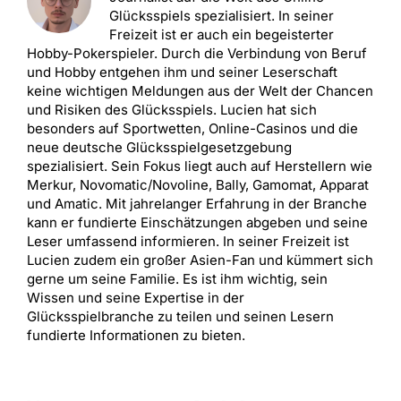
Glücksspiels spezialisiert. In seiner
Freizeit ist er auch ein begeisterter
Hobby-Pokerspieler. Durch die Verbindung von Beruf
und Hobby entgehen ihm und seiner Leserschaft
keine wichtigen Meldungen aus der Welt der Chancen
und Risiken des Glücksspiels. Lucien hat sich
besonders auf Sportwetten, Online-Casinos und die
neue deutsche Glücksspielgesetzgebung
spezialisiert. Sein Fokus liegt auch auf Herstellern wie
Merkur, Novomatic/Novoline, Bally, Gamomat, Apparat
und Amatic. Mit jahrelanger Erfahrung in der Branche
kann er fundierte Einschätzungen abgeben und seine
Leser umfassend informieren. In seiner Freizeit ist
Lucien zudem ein großer Asien-Fan und kümmert sich
gerne um seine Familie. Es ist ihm wichtig, sein
Wissen und seine Expertise in der
Glücksspielbranche zu teilen und seinen Lesern
fundierte Informationen zu bieten.