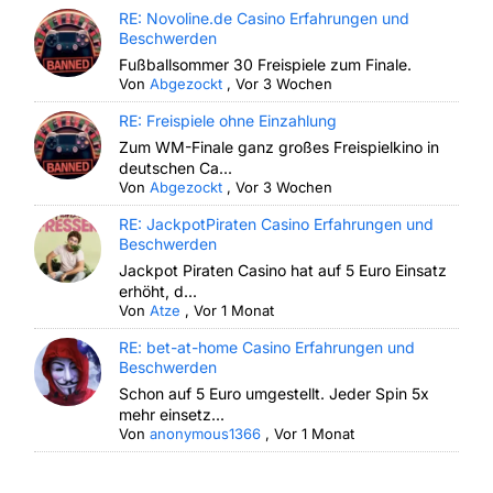
RE: Novoline.de Casino Erfahrungen und
Beschwerden
Fußballsommer 30 Freispiele zum Finale.
Von
Abgezockt
,
Vor 3 Wochen
RE: Freispiele ohne Einzahlung
Zum WM-Finale ganz großes Freispielkino in
deutschen Ca...
Von
Abgezockt
,
Vor 3 Wochen
RE: JackpotPiraten Casino Erfahrungen und
Beschwerden
Jackpot Piraten Casino hat auf 5 Euro Einsatz
erhöht, d...
Von
Atze
,
Vor 1 Monat
RE: bet-at-home Casino Erfahrungen und
Beschwerden
Schon auf 5 Euro umgestellt. Jeder Spin 5x
mehr einsetz...
Von
anonymous1366
,
Vor 1 Monat