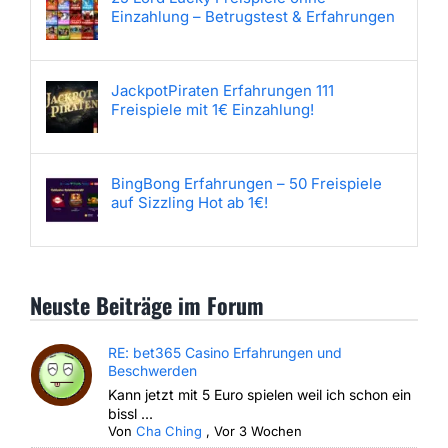
Einzahlung – Betrugstest & Erfahrungen
JackpotPiraten Erfahrungen 111
Freispiele mit 1€ Einzahlung!
BingBong Erfahrungen – 50 Freispiele
auf Sizzling Hot ab 1€!
Neuste Beiträge im Forum
RE: bet365 Casino Erfahrungen und
Beschwerden
Kann jetzt mit 5 Euro spielen weil ich schon ein
bissl ...
Von
Cha Ching
,
Vor 3 Wochen