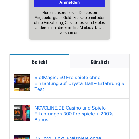
Nur für unsere Leser: Die besten
Angebote, gratis Geld, Freispiele mit oder
ohne Einzahlung, Casino Tests und vieles
andere mehr direkt in Ihre Mailbox. Nicht
versäumen!
Beliebt
Kürzlich
SlotMagie: 50 Freispiele ohne
Einzahlung auf Crystal Ball – Erfahrung &
Test
NOVOLINE.DE Casino und Spielo
Erfahrungen 300 Freispiele + 200%
Bonus!
25 Lord Lucky Freispiele ohne