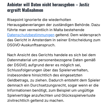
Anbieter will Daten nicht herausgeben – Justiz
ergreift Maßnahmen
Risepoint ignorierte die wiederholten
Herausgabeverlangen der zuständigen Behörde. Dazu
führte man vermeintlich in Malta bestehende
Datenschutzbestimmungen
geltend. Dem widersprach
das Gericht in Amsterdam in seiner Entscheidung zum
DSGVO-Auskunftsanspruch.
Nach Ansicht des Gerichts handele es sich bei dem
Datenmaterial um personenbezogene Daten gemäß
der DSGVO, aufgrund derer es möglich sei,
Schlussfolgerungen über das Spielerverhalten,
insbesondere hinsichtlich des eingesetzten
Geldbetrags, zu ziehen. Dadurch entsteht dem Spieler
demnach ein Durchsetzungsrecht, sogar wenn er die
Informationen benötigt, zum Beispiel um ungültige
Spielverträge anzufechten und Glücksspielverluste
zivilrechtlich geltend zu machen.