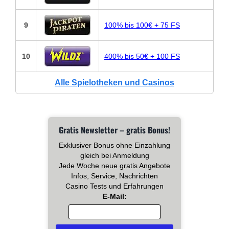
9
100% bis 100€ + 75 FS
10
400% bis 50€ + 100 FS
Alle Spielotheken und Casinos
Gratis Newsletter – gratis Bonus!
Exklusiver Bonus ohne Einzahlung
gleich bei Anmeldung
Jede Woche neue gratis Angebote
Infos, Service, Nachrichten
Casino Tests und Erfahrungen
E-Mail: