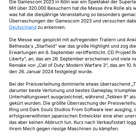
Die Gamescom 2023 in Köln war ein Spektakel der Superlat
Mit über 320.000 Besuchern hat die Messe ihre Rolle als w
was hat die diesjährige Veranstaltung so besonders gemach
Überraschungen der Gamescom 2023 und versuchen dabe
Deutschland
zu erkennen.
Die Messe war gespickt mit aufregenden Trailern und An
Bethesda's „Starfield“ war das große Highlight und zog d
Erwartungen am 6. September veröffentlicht. CD Projekt 
Liberty“, an, das am 26. September erscheinen und viele 
Remake von „Call of Duty: Modern Warfare 3“, das am 10. N
den 26. Januar 2024 festgelegt wurde.
Bei der Preisverleihung dominierte etwas überraschend „Th
darunter beste Vertonung und bestes Gameplay, triumphier
Unterhaltungswert ausgezeichnet, während „Tekken 8“ als 
gekürt wurden. Die größte Überraschung der Preisverleihu
Ring und Dark Souls Studios From Software leer ausging, o
erfolgsverwöhnten japanischen Entwickler eine eher unerw
das aber keinen Abbruch tun. Kurz nach Verkaufsstart loggt
ihrem Mech gegen riesige Maschinen zu kämpfen.