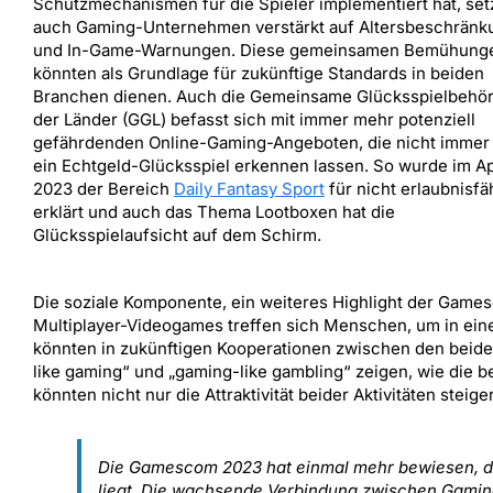
Schutzmechanismen für die Spieler implementiert hat, se
auch Gaming-Unternehmen verstärkt auf Altersbeschrän
und In-Game-Warnungen. Diese gemeinsamen Bemühung
könnten als Grundlage für zukünftige Standards in beiden
Branchen dienen. Auch die Gemeinsame Glücksspielbehö
der Länder (GGL) befasst sich mit immer mehr potenziell
gefährdenden Online-Gaming-Angeboten, die nicht immer 
ein Echtgeld-Glücksspiel erkennen lassen. So wurde im Ap
2023 der Bereich
Daily Fantasy Sport
für nicht erlaubnisfä
erklärt und auch das Thema Lootboxen hat die
Glücksspielaufsicht auf dem Schirm.
Die soziale Komponente, ein weiteres Highlight der Gamesc
Multiplayer-Videogames treffen sich Menschen, um in ein
könnten in zukünftigen Kooperationen zwischen den beide
like gaming“ und „gaming-like gambling“ zeigen, wie die b
könnten nicht nur die Attraktivität beider Aktivitäten stei
Die Gamescom 2023 hat einmal mehr bewiesen, das
liegt. Die wachsende Verbindung zwischen Gaming