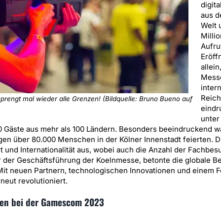
digit
aus d
Welt 
Milli
Aufru
Eröff
allein
Messe
inter
Reich
rengt mal wieder alle Grenzen! (Bildquelle: Bruno Bueno auf
eindr
unter
000 Gäste aus mehr als 100 Ländern. Besonders beeindruckend w
gen über 80.000 Menschen in der Kölner Innenstadt feierten. D
lt und Internationalität aus, wobei auch die Anzahl der Fachbe
er der Geschäftsführung der Koelnmesse, betonte die globale 
 Mit neuen Partnern, technologischen Innovationen und einem F
eut revolutioniert.
gen bei der Gamescom 2023