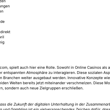
tzen
kungen
en
rde
direkt
ril
hig
om, spielt auch hier eine Rolle. Sowohl in Online Casinos als 
er entspannten Atmosphäre zu interagieren. Diese sozialen As
n Branchen weiter ausgebaut werden. Innovative Konzepte wie
eiden Welten bereits jetzt miteinander verschmelzen. Diese Mo
gern, sondern auch neue Zielgruppen erschließen.
s die Zukunft der digitalen Unterhaltung in der Zusammenar
 und Gambling ist ein vielversprechendes Zeichen dafür, das