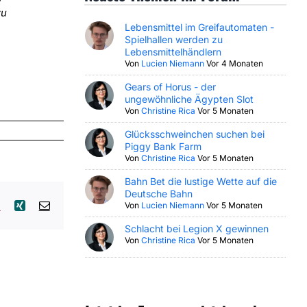
zu
Lebensmittel im Greifautomaten -
Spielhallen werden zu
Lebensmittelhändlern
Von
Lucien Niemann
Vor 4 Monaten
Gears of Horus - der
ungewöhnliche Ägypten Slot
Von
Christine Rica
Vor 5 Monaten
Glücksschweinchen suchen bei
Piggy Bank Farm
Von
Christine Rica
Vor 5 Monaten
Bahn Bet die lustige Wette auf die
Deutsche Bahn
lr
Pinterest
Xing
E-
Von
Lucien Niemann
Vor 5 Monaten
Mail
Schlacht bei Legion X gewinnen
Von
Christine Rica
Vor 5 Monaten