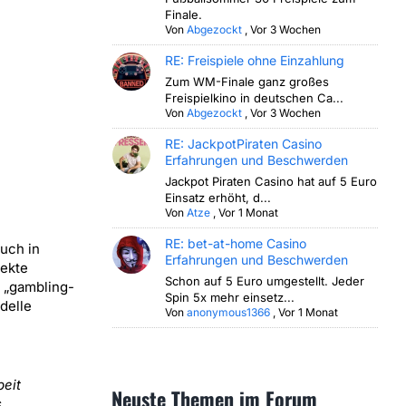
Finale.
Von
Abgezockt
,
Vor 3 Wochen
RE: Freispiele ohne Einzahlung
Zum WM-Finale ganz großes
Freispielkino in deutschen Ca...
Von
Abgezockt
,
Vor 3 Wochen
RE: JackpotPiraten Casino
Erfahrungen und Beschwerden
Jackpot Piraten Casino hat auf 5 Euro
Einsatz erhöht, d...
Von
Atze
,
Vor 1 Monat
RE: bet-at-home Casino
auch in
Erfahrungen und Beschwerden
pekte
Schon auf 5 Euro umgestellt. Jeder
 „gambling-
Spin 5x mehr einsetz...
delle
Von
anonymous1366
,
Vor 1 Monat
beit
Neuste Themen im Forum
s