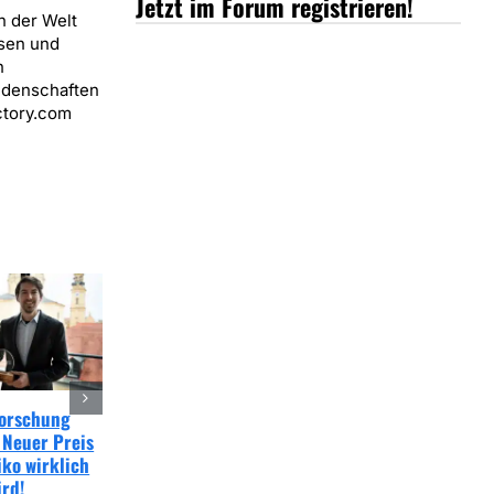
Jetzt im Forum registrieren!
n der Welt
isen und
n
eidenschaften
actory.com
Forschung
EuGH Online Glücksspiel
GAMOMAT Digital
 Neuer Preis
Urteil sorgt für Klarheit
Champion 2026: Hattr
iko wirklich
bei Rückerstattungen!
unterstreicht digitale
ird!
Dominanz!
20. April 2026
|
0 Kommentare