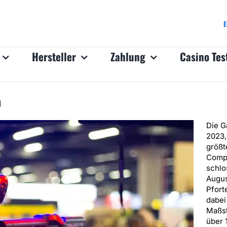
E
Hersteller
Zahlung
Casino Tes
n
Die 
2023,
größt
Compu
schlo
Augus
Pfort
dabei
Maßst
über 