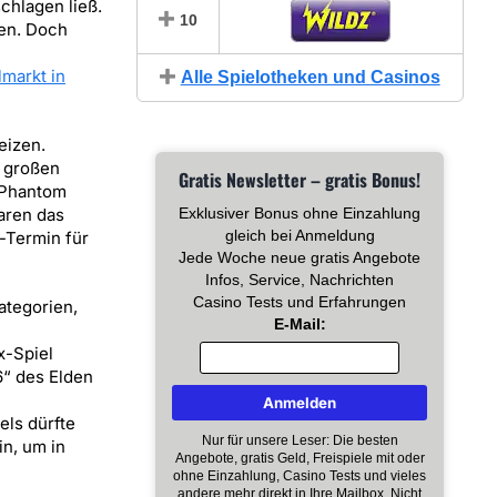
chlagen ließ.
10
hen. Doch
markt in
Alle Spielotheken und Casinos
eizen.
r großen
Gratis Newsletter – gratis Bonus!
„Phantom
aren das
Exklusiver Bonus ohne Einzahlung
gleich bei Anmeldung
-Termin für
Jede Woche neue gratis Angebote
Infos, Service, Nachrichten
Casino Tests und Erfahrungen
ategorien,
E-Mail:
x-Spiel
6“ des Elden
els dürfte
Nur für unsere Leser: Die besten
in, um in
Angebote, gratis Geld, Freispiele mit oder
ohne Einzahlung, Casino Tests und vieles
andere mehr direkt in Ihre Mailbox. Nicht