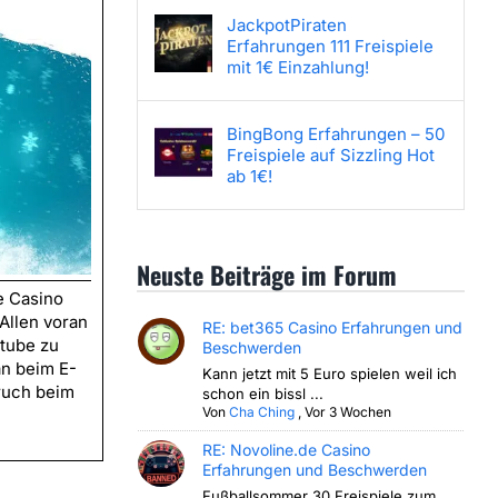
JackpotPiraten
Erfahrungen 111 Freispiele
mit 1€ Einzahlung!
BingBong Erfahrungen – 50
Freispiele auf Sizzling Hot
ab 1€!
Neuste Beiträge im Forum
e Casino
Allen voran
RE: bet365 Casino Erfahrungen und
ntube zu
Beschwerden
n beim E-
Kann jetzt mit 5 Euro spielen weil ich
ruch beim
schon ein bissl ...
Von
Cha Ching
,
Vor 3 Wochen
RE: Novoline.de Casino
Erfahrungen und Beschwerden
Fußballsommer 30 Freispiele zum