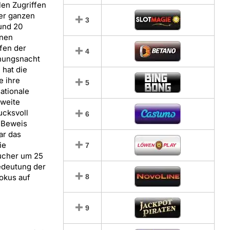
alen Zugriffen
er ganzen
3
und 20
onen
fen der
4
nungsnacht
, hat die
 ihre
5
nationale
weite
ucksvoll
6
 Beweis
ar das
ie
7
sucher um 25
Bedeutung der
okus auf
8
9