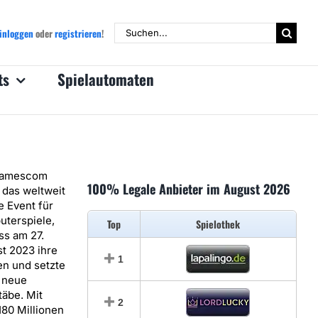
Suche
inloggen
oder
registrieren
!
nach:
ts
Spielautomaten
Gamescom
100% Legale Anbieter im August 2026
 das weltweit
e Event für
terspiele,
Top
Spielothek
ss am 27.
t 2023 ihre
1
en und setzte
 neue
äbe. Mit
2
180 Millionen