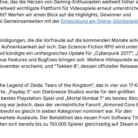
ive, das die Herzen von Gaming-Enthusiasten weltweit höher s
eltweit wichtigste Plattform für Videospiele erneut unterstric
t? Werfen wir einen Blick auf die Highlights, Gewinner und
i Gemeinsamkeiten mit der
Entwicklung am Online-Glücksspiel
kündigungen, die die Vorfreude auf die kommenden Monate anh
ie Aufmerksamkeit auf sich. Das Science-Fiction RPG wird unte
Red kündigte ein umfangreiches Update für „Cyberpunk 2077“, 
neue Features und Bugfixes bringen soll. Weitere Höhepunkte w
ovember erscheint, und “Tekken 8”, dessen offizieller Release
e Legend of Zelda: Tears of the Kingdom“, das in vier von 17 K
te. „Payday 3“ von Starbreeze Studios wurde für den größten
bestes Playstation-Spiel und „Mortal Kombat 1“ als bestes Xbo
ng war jedoch, dass der vermeintliche Favorit „Armored Core 
bwohl es gleich in sieben Kategorien nominiert war. Für den
artete Ausbeute. Der Beliebtheit des neuen From Software Tit
en sich bereits bis zu 150.000 Spieler gleichzeitig auf Steam e