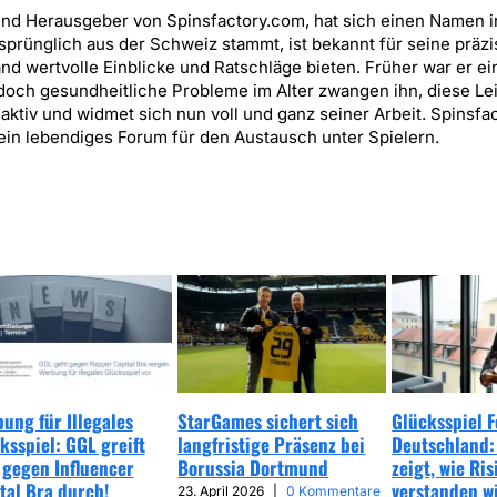
und Herausgeber von Spinsfactory.com, hat sich einen Namen i
sprünglich aus der Schweiz stammt, ist bekannt für seine präz
and wertvolle Einblicke und Ratschläge bieten. Früher war er ei
, doch gesundheitliche Probleme im Alter zwangen ihn, diese L
 aktiv und widmet sich nun voll und ganz seiner Arbeit. Spinsf
ein lebendiges Forum für den Austausch unter Spielern.
ung für Illegales
StarGames sichert sich
Glücksspiel 
ksspiel: GGL greift
langfristige Präsenz bei
Deutschland:
 gegen Influencer
Borussia Dortmund
zeigt, wie Ris
tal Bra durch!
verstanden w
23. April 2026
|
0 Kommentare