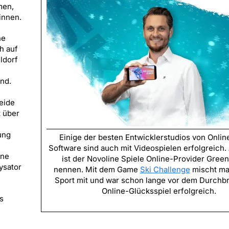
men,
innen.
ne
h auf
ldorf
nd.
eide
t über
ung
Einige der besten Entwicklerstudios von Onlin
Software sind auch mit Videospielen erfolgreich. 
ine
ist der Novoline Spiele Online-Provider Gree
ysator
nennen. Mit dem Game
Ski Challenge
mischt ma
Sport mit und war schon lange vor dem Durchb
Online-Glücksspiel erfolgreich.
s