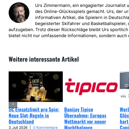
Urs Zimmermann, ein engagierter Journalist 
des Online-Glücksspiels gemacht. Urs, der ur
informativen Artikel, die Spielern in Deutschl
begeisterter Skifahrer und Basketballspieler
aufzugeben. Trotz dieser Rückschläge bleibt Urs sportlich
bietet nicht nur umfassende Informationen, sondern auch 
Weitere interessante Artikel
5€ Einsatzlimit pro Spin:
Banijay Tipico
Werb
Neue Slot-Regeln in
Übernahme: Europas
Glüc
Deutschland
Wettmarkt vor neuer
hart
Machtbalance
Capi
3. Juli 2026
|
0 Kommentare