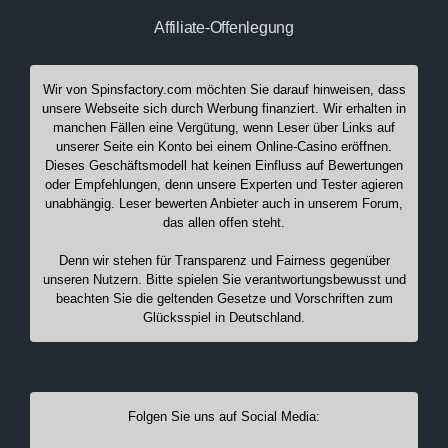
Affiliate-Offenlegung
Wir von Spinsfactory.com möchten Sie darauf hinweisen, dass
unsere Webseite sich durch Werbung finanziert. Wir erhalten in
manchen Fällen eine Vergütung, wenn Leser über Links auf
unserer Seite ein Konto bei einem Online-Casino eröffnen.
Dieses Geschäftsmodell hat keinen Einfluss auf Bewertungen
oder Empfehlungen, denn unsere Experten und Tester agieren
unabhängig. Leser bewerten Anbieter auch in unserem Forum,
das allen offen steht.
Denn wir stehen für Transparenz und Fairness gegenüber
unseren Nutzern. Bitte spielen Sie verantwortungsbewusst und
beachten Sie die geltenden Gesetze und Vorschriften zum
Glücksspiel in Deutschland.
Folgen Sie uns auf Social Media: