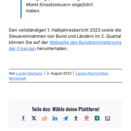
Markt Einsatzsteuern angeführt
haben.
Den vollständigen 1. Halbjahresbericht 2023 sowie die
Steuereinnahmen von Bund und Ländern im 2. Quartal
können Sie auf der
Webseite des Bundesministeriums
der Finanzen
herunterladen.
Von
Lucien Niemann
|
2. August 2023
|
Casino Nachrichten
,
Wirtschaft
Teile das: Wähle deine Plattform!
Facebook
X
Reddit
LinkedIn
Telegram
Tumblr
Pinterest
Xing
E-
Mail