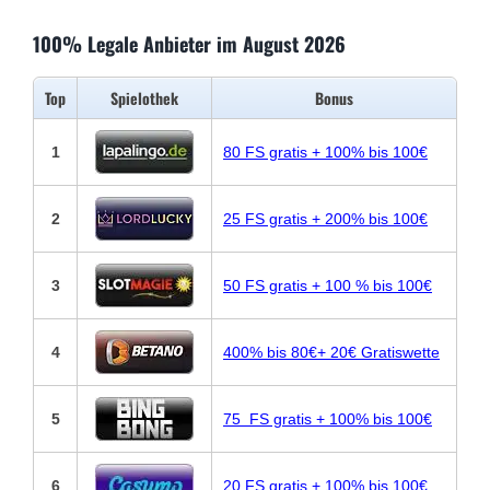
100% Legale Anbieter im August 2026
Top
Spielothek
Bonus
1
80 FS gratis + 100% bis 100€
2
25 FS gratis + 200% bis 100€
3
50 FS gratis + 100 % bis 100€
4
400% bis 80€+ 20€ Gratiswette
5
75 FS gratis + 100% bis 100€
6
20 FS gratis + 100% bis 100€