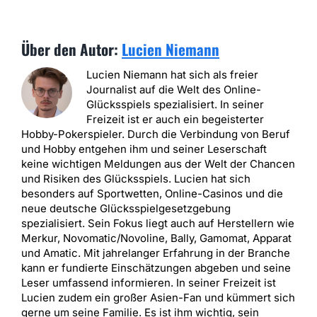
Über den Autor:
Lucien Niemann
Lucien Niemann hat sich als freier
Journalist auf die Welt des Online-
Glücksspiels spezialisiert. In seiner
Freizeit ist er auch ein begeisterter
Hobby-Pokerspieler. Durch die Verbindung von Beruf
und Hobby entgehen ihm und seiner Leserschaft
keine wichtigen Meldungen aus der Welt der Chancen
und Risiken des Glücksspiels. Lucien hat sich
besonders auf Sportwetten, Online-Casinos und die
neue deutsche Glücksspielgesetzgebung
spezialisiert. Sein Fokus liegt auch auf Herstellern wie
Merkur, Novomatic/Novoline, Bally, Gamomat, Apparat
und Amatic. Mit jahrelanger Erfahrung in der Branche
kann er fundierte Einschätzungen abgeben und seine
Leser umfassend informieren. In seiner Freizeit ist
Lucien zudem ein großer Asien-Fan und kümmert sich
gerne um seine Familie. Es ist ihm wichtig, sein