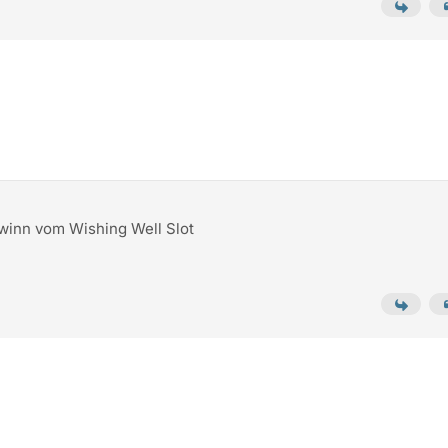
winn vom Wishing Well Slot