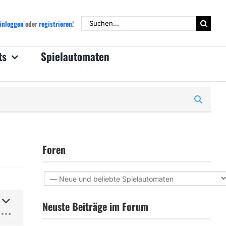
Suche
inloggen
oder
registrieren
!
nach:
ts
Spielautomaten
Foren
Neuste Beiträge im Forum