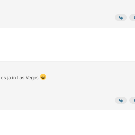
 es ja in Las Vegas