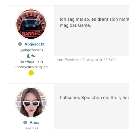
Ich sag mal so, es dreht sich nic
mag das Game.
Abgezockt
(@abgezockt)
Veröffentlicht : 27. August 2025 7:00
Beiträge: 318
Ehrenvolles Mitglied
hübsches Spielchen die Story lieb
Anna
(@anna)