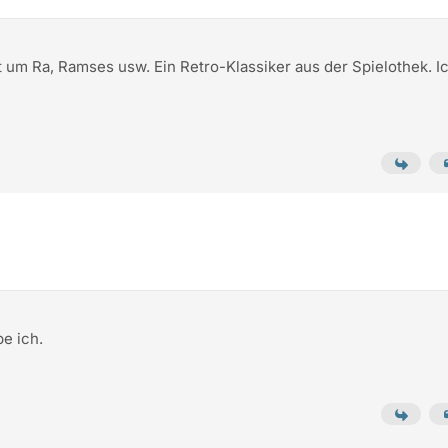
ht um Ra, Ramses usw. Ein Retro-Klassiker aus der Spielothek. I
e ich.