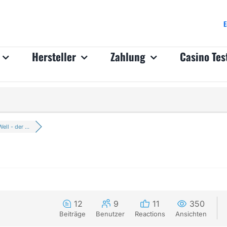
E
Hersteller
Zahlung
Casino Tes
ll - der ...
12
9
11
350
Beiträge
Benutzer
Reactions
Ansichten