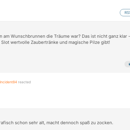
RS
 am Wunschbrunnen die Träume war? Das ist nicht ganz klar 
m Slot wertvolle Zaubertränke und magische Pilze gibt!
tIncident84
reacted
grafisch schon sehr alt, macht dennoch spaß zu zocken.