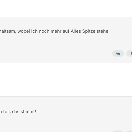
altsam, wobei ich noch mehr auf Alles Spitze stehe.
h toll, das stimmt!