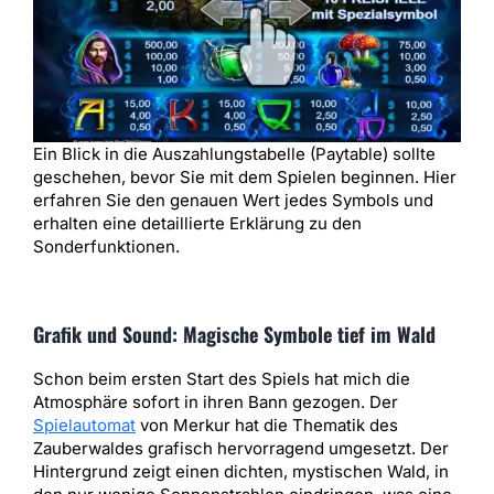
Ein Blick in die Auszahlungstabelle (Paytable) sollte
geschehen, bevor Sie mit dem Spielen beginnen. Hier
erfahren Sie den genauen Wert jedes Symbols und
erhalten eine detaillierte Erklärung zu den
Sonderfunktionen.
Grafik und Sound: Magische Symbole tief im Wald
Schon beim ersten Start des Spiels hat mich die
Atmosphäre sofort in ihren Bann gezogen. Der
Spielautomat
von Merkur hat die Thematik des
Zauberwaldes grafisch hervorragend umgesetzt. Der
Hintergrund zeigt einen dichten, mystischen Wald, in