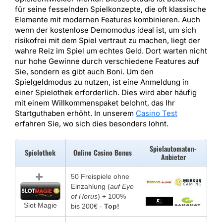
für seine fesselnden Spielkonzepte, die oft klassische
Elemente mit modernen Features kombinieren. Auch
wenn der kostenlose Demomodus ideal ist, um sich
risikofrei mit dem Spiel vertraut zu machen, liegt der
wahre Reiz im Spiel um echtes Geld. Dort warten nicht
nur hohe Gewinne durch verschiedene Features auf
Sie, sondern es gibt auch Boni. Um den
Spielgeldmodus zu nutzen, ist eine Anmeldung in
einer Spielothek erforderlich. Dies wird aber häufig
mit einem Willkommenspaket belohnt, das Ihr
Startguthaben erhöht. In unserem
Casino Test
erfahren Sie, wo sich dies besonders lohnt.
Spielautomaten-
Spielothek
Online Casino Bonus
Anbieter
50 Freispiele ohne
Einzahlung (
auf Eye
of Horus
) + 100%
Slot Magie
bis 200€ -
Top!