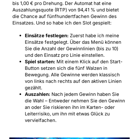
bis 1,00 € pro Drehung. Der Automat hat eine
Auszahlungsquote (RTP) von 94,41 % und bietet
die Chance auf fünfhundertfachen Gewinn des
Einsatzes. Und so habe ich den Slot gespielt:
Einsätze festlegen:
Zuerst habe ich meine
Einsätze festgelegt. Über das Menü können
Sie die Anzahl der Gewinnlinien (bis zu 10)
und den Einsatz pro Linie einstellen.
Spiel starten:
Mit einem Klick auf den Start-
Button setzen sich die fünf Walzen in
Bewegung. Alle Gewinne werden klassisch
von links nach rechts auf den aktiven Linien
gezählt.
Auszahlen:
Nach jedem Gewinn haben Sie
die Wahl – Entweder nehmen Sie den Gewinn
an oder Sie riskieren ihn im Karten- oder
Leiterrisiko, um ihn mit etwas Glück zu
vervielfachen.