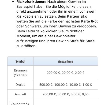
Risikofunktionen:
Nach einem Gewinn im
Basisspiel haben Sie die Möglichkeit, diesen
direkt anzunehmen oder ihn in einem von zwei
Risikospielen zu setzen. Beim Kartenrisiko
wetten Sie auf die Farbe der nächsten Karte (Rot
oder Schwarz), um Ihren Gewinn zu verdoppeln.
Beim Leiterrisiko klicken Sie im richtigen
Moment, um auf einer Gewinnleiter
aufzusteigen und Ihren Gewinn Stufe für Stufe
zu erhöhen.
Symbol
Auszahlung
Brunnen
200,00 €, 20,00 €, 2,00 €
(Scatter)
Druide
500,00 €, 100,00 €, 10,00 €, 1,00 €
Amulett
200,00 €, 50,00 €, 5,00 €, 0,50
Zaubertrank,