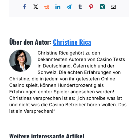
Facebook
X
Reddit
LinkedIn
Telegram
Tumblr
Pinterest
Xing
E-
Mail
Über den Autor:
Christine Rica
Christine Rica gehört zu den
bekanntesten Autoren von Casino Tests
in Deutschland, Österreich und der
Schweiz. Die echten Erfahrungen von
Christine, die in jedem von ihr getesteten Online
Casino spielt, können Hundertprozentig als
Erfahrungen echter Spieler angesehen werden!
Christines versprechen ist es: „Ich schreibe was ist
und nicht was die Casino Betreiber hören wollen. Das
ist ein Versprechen!“
Weitere interessante Artikel