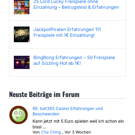
25 Lord Lucky Freispiele ohne
Einzahlung – Betrugstest & Erfahrungen
JackpotPiraten Erfahrungen 111
Freispiele mit 1€ Einzahlung!
BingBong Erfahrungen – 50 Freispiele
auf Sizzling Hot ab 1€!
Neuste Beiträge im Forum
RE: bet365 Casino Erfahrungen und
Beschwerden
Kann jetzt mit 5 Euro spielen weil ich schon ein
bissl ...
Von
Cha Ching
,
Vor 3 Wochen