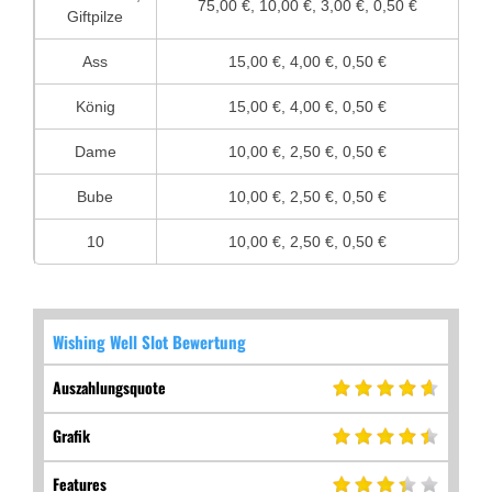
75,00 €, 10,00 €, 3,00 €, 0,50 €
Giftpilze
Ass
15,00 €, 4,00 €, 0,50 €
König
15,00 €, 4,00 €, 0,50 €
Dame
10,00 €, 2,50 €, 0,50 €
Bube
10,00 €, 2,50 €, 0,50 €
10
10,00 €, 2,50 €, 0,50 €
Wishing Well Slot Bewertung
Auszahlungsquote
Grafik
Features