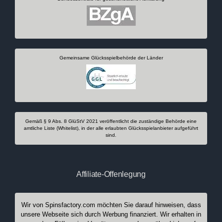
Gemeinsame Glücksspielbehörde der Länder
Gemäß § 9 Abs. 8 GlüStV 2021 veröffentlicht die zuständige Behörde eine
amtliche Liste (Whitelist), in der alle erlaubten Glücksspielanbieter aufgeführt
sind.
Affiliate-Offenlegung
Wir von Spinsfactory.com möchten Sie darauf hinweisen, dass
unsere Webseite sich durch Werbung finanziert. Wir erhalten in