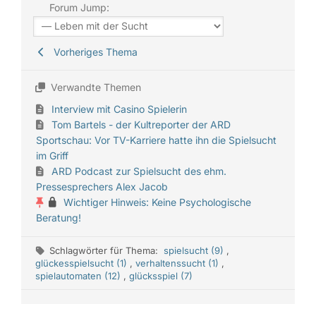
Forum Jump:
Vorheriges Thema
Verwandte Themen
Interview mit Casino Spielerin
Tom Bartels - der Kultreporter der ARD
Sportschau: Vor TV-Karriere hatte ihn die Spielsucht
im Griff
ARD Podcast zur Spielsucht des ehm.
Pressesprechers Alex Jacob
Wichtiger Hinweis: Keine Psychologische
Beratung!
Schlagwörter für Thema:
spielsucht (9)
,
glückesspielsucht (1)
,
verhaltenssucht (1)
,
spielautomaten (12)
,
glücksspiel (7)