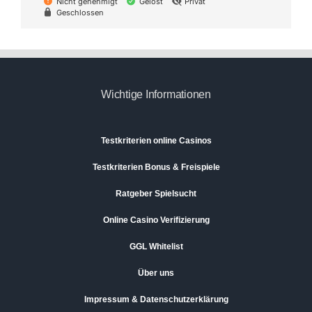
Nicht genehmigt
Gelöst
Privat
Geschlossen
Wichtige Informationen
Testkriterien online Casinos
Testkriterien Bonus & Freispiele
Ratgeber Spielsucht
Online Casino Verifizierung
GGL Whitelist
Über uns
Impressum & Datenschutzerklärung