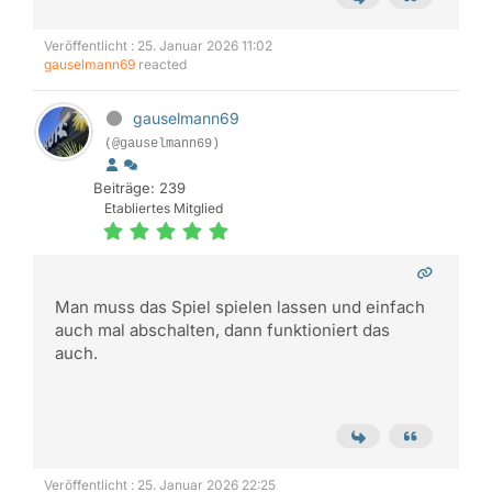
Veröffentlicht : 25. Januar 2026 11:02
gauselmann69
reacted
gauselmann69
(@gauselmann69)
Beiträge: 239
Etabliertes Mitglied
Man muss das Spiel spielen lassen und einfach
auch mal abschalten, dann funktioniert das
auch.
Veröffentlicht : 25. Januar 2026 22:25