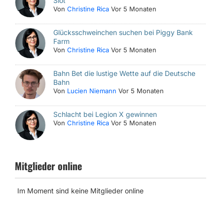
Slot
Von
Christine Rica
Vor 5 Monaten
Glücksschweinchen suchen bei Piggy Bank
Farm
Von
Christine Rica
Vor 5 Monaten
Bahn Bet die lustige Wette auf die Deutsche
Bahn
Von
Lucien Niemann
Vor 5 Monaten
Schlacht bei Legion X gewinnen
Von
Christine Rica
Vor 5 Monaten
Mitglieder online
Im Moment sind keine Mitglieder online