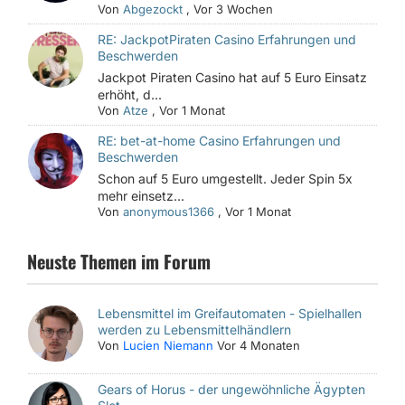
Von
Abgezockt
,
Vor 3 Wochen
RE: JackpotPiraten Casino Erfahrungen und
Beschwerden
Jackpot Piraten Casino hat auf 5 Euro Einsatz
erhöht, d...
Von
Atze
,
Vor 1 Monat
RE: bet-at-home Casino Erfahrungen und
Beschwerden
Schon auf 5 Euro umgestellt. Jeder Spin 5x
mehr einsetz...
Von
anonymous1366
,
Vor 1 Monat
Neuste Themen im Forum
Lebensmittel im Greifautomaten - Spielhallen
werden zu Lebensmittelhändlern
Von
Lucien Niemann
Vor 4 Monaten
Gears of Horus - der ungewöhnliche Ägypten