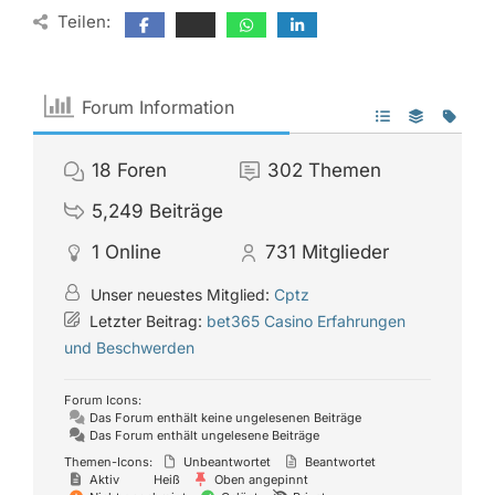
Teilen:
Forum Information
18
Foren
302
Themen
5,249
Beiträge
1
Online
731
Mitglieder
Unser neuestes Mitglied:
Cptz
Letzter Beitrag:
bet365 Casino Erfahrungen
und Beschwerden
Forum Icons:
Das Forum enthält keine ungelesenen Beiträge
Das Forum enthält ungelesene Beiträge
Themen-Icons:
Unbeantwortet
Beantwortet
Aktiv
Heiß
Oben angepinnt