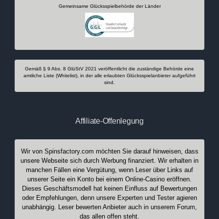
Gemeinsame Glücksspielbehörde der Länder
Gemäß § 9 Abs. 8 GlüStV 2021 veröffentlicht die zuständige Behörde eine
amtliche Liste (Whitelist), in der alle erlaubten Glücksspielanbieter aufgeführt
sind.
Affiliate-Offenlegung
Wir von Spinsfactory.com möchten Sie darauf hinweisen, dass
unsere Webseite sich durch Werbung finanziert. Wir erhalten in
manchen Fällen eine Vergütung, wenn Leser über Links auf
unserer Seite ein Konto bei einem Online-Casino eröffnen.
Dieses Geschäftsmodell hat keinen Einfluss auf Bewertungen
oder Empfehlungen, denn unsere Experten und Tester agieren
unabhängig. Leser bewerten Anbieter auch in unserem Forum,
das allen offen steht.