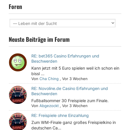
Foren
Neuste Beiträge im Forum
RE: bet365 Casino Erfahrungen und
Beschwerden
Kann jetzt mit 5 Euro spielen weil ich schon ein
bissl ...
Von
Cha Ching
,
Vor 3 Wochen
RE: Novoline.de Casino Erfahrungen und
Beschwerden
Fußballsommer 30 Freispiele zum Finale.
Von
Abgezockt
,
Vor 3 Wochen
RE: Freispiele ohne Einzahlung
Zum WM-Finale ganz großes Freispielkino in
deutschen Ca...