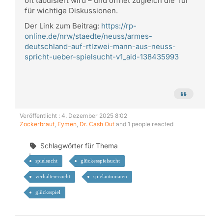
oft tabuisiert wird – und öffnet zugleich die Tür
für wichtige Diskussionen.
Der Link zum Beitrag:
https://rp-
online.de/nrw/staedte/neuss/armes-
deutschland-auf-rtlzwei-mann-aus-neuss-
spricht-ueber-spielsucht-v1_aid-138435993
Veröffentlicht : 4. Dezember 2025 8:02
Zockerbraut
,
Eymen
,
Dr. Cash Out
and 1 people reacted
Schlagwörter für Thema
spielsucht
glückesspielsucht
verhaltenssucht
spielautomaten
glücksspiel