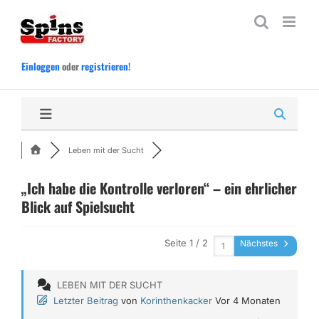
Zum
Inhalt
springen
Einloggen
oder
registrieren
!
Leben mit der Sucht
„Ich habe die Kontrolle verloren“ – ein ehrlicher
Blick auf Spielsucht
Seite 1 / 2
Nächstes
LEBEN MIT DER SUCHT
Letzter Beitrag
von
Korinthenkacker
Vor 4 Monaten