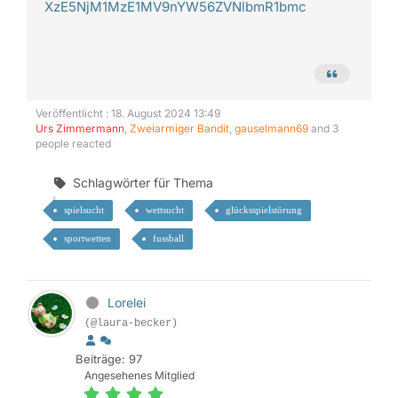
XzE5NjM1MzE1MV9nYW56ZVNlbmR1bmc
Veröffentlicht : 18. August 2024 13:49
Urs Zimmermann
,
Zweiarmiger Bandit
,
gauselmann69
and 3
people reacted
Schlagwörter für Thema
spielsucht
wettsucht
glücksspielstörung
sportwetten
fussball
Lorelei
(@laura-becker)
Beiträge: 97
Angesehenes Mitglied