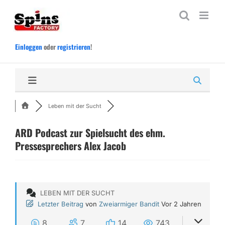
Zum
Inhalt
springen
Einloggen
oder
registrieren
!
Leben mit der Sucht
ARD Podcast zur Spielsucht des ehm.
Pressesprechers Alex Jacob
LEBEN MIT DER SUCHT
Letzter Beitrag
von
Zweiarmiger Bandit
Vor 2 Jahren
8
7
14
743