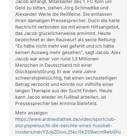
Jacob anfängt, Mitarbeiter des 1. FC Köln um
Geld zu bitten, ziehen Jörg Schmadtke und
Alexander Werle die Reißleine. Sie entlassen
ihren damaligen Pressesprecher. Doch die harte
Nachricht verbinden sie mit einem Hilfsangebot,
das Jacob glücklicherweise annimmt. Heute
bezeichnet er den Rauswurf als seine Rettung:
"Es hätte nicht mehr viel gefehlt und ich hätte
keinen Ausweg mehr gesehen", sagt Jacob. Alex
Jacob war einer von rund 1,3 Millionen
Menschen in Deutschland mit einer
Glückspielstörung. Er war viele Jahre
schwerstspielsüchtig, hat einen sechsstelligen
Betrag verzockt und konnte nur mithilfe einer
langen Therapie aus der Sucht finden. Heute
kann Jacob wieder im Fußball arbeiten, ist
Pressesprecher bei Arminia Bielefeld.
Mehr anzeigen
https://www.ardmediathek.de/video/sportclub-
story/spielsucht-die-beichte-eines-fussball-
insiders/ndr/Y3JpZDovL25kci5kZS9wcm9wbGFu