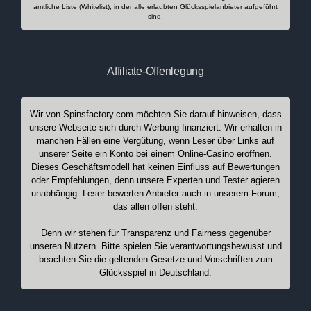
amtliche Liste (Whitelist), in der alle erlaubten Glücksspielanbieter aufgeführt
sind.
Affiliate-Offenlegung
Wir von Spinsfactory.com möchten Sie darauf hinweisen, dass
unsere Webseite sich durch Werbung finanziert. Wir erhalten in
manchen Fällen eine Vergütung, wenn Leser über Links auf
unserer Seite ein Konto bei einem Online-Casino eröffnen.
Dieses Geschäftsmodell hat keinen Einfluss auf Bewertungen
oder Empfehlungen, denn unsere Experten und Tester agieren
unabhängig. Leser bewerten Anbieter auch in unserem Forum,
das allen offen steht.
Denn wir stehen für Transparenz und Fairness gegenüber
unseren Nutzern. Bitte spielen Sie verantwortungsbewusst und
beachten Sie die geltenden Gesetze und Vorschriften zum
Glücksspiel in Deutschland.