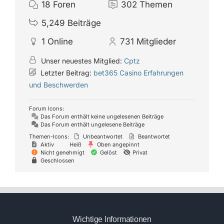
18
Foren
302
Themen
5,249
Beiträge
1
Online
731
Mitglieder
Unser neuestes Mitglied:
Cptz
Letzter Beitrag:
bet365 Casino Erfahrungen
und Beschwerden
Forum Icons:
Das Forum enthält keine ungelesenen Beiträge
Das Forum enthält ungelesene Beiträge
Themen-Icons:
Unbeantwortet
Beantwortet
Aktiv
Heiß
Oben angepinnt
Nicht genehmigt
Gelöst
Privat
Geschlossen
Wichtige Informationen