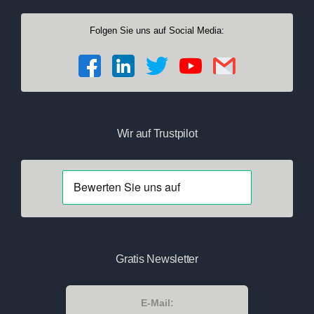
Folgen Sie uns auf Social Media:
Wir auf Trustpilot
Gratis Newsletter
E-Mail: