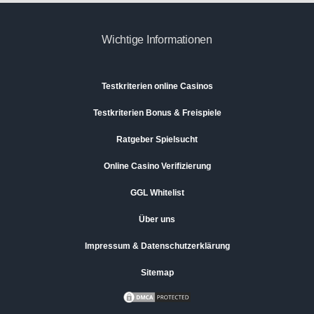
Wichtige Informationen
Testkriterien online Casinos
Testkriterien Bonus & Freispiele
Ratgeber Spielsucht
Online Casino Verifizierung
GGL Whitelist
Über uns
Impressum & Datenschutzerklärung
Sitemap