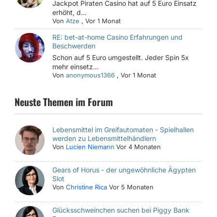
Jackpot Piraten Casino hat auf 5 Euro Einsatz
erhöht, d...
Von
Atze
,
Vor 1 Monat
RE: bet-at-home Casino Erfahrungen und
Beschwerden
Schon auf 5 Euro umgestellt. Jeder Spin 5x
mehr einsetz...
Von
anonymous1366
,
Vor 1 Monat
Neuste Themen im Forum
Lebensmittel im Greifautomaten - Spielhallen
werden zu Lebensmittelhändlern
Von
Lucien Niemann
Vor 4 Monaten
Gears of Horus - der ungewöhnliche Ägypten
Slot
Von
Christine Rica
Vor 5 Monaten
Glücksschweinchen suchen bei Piggy Bank