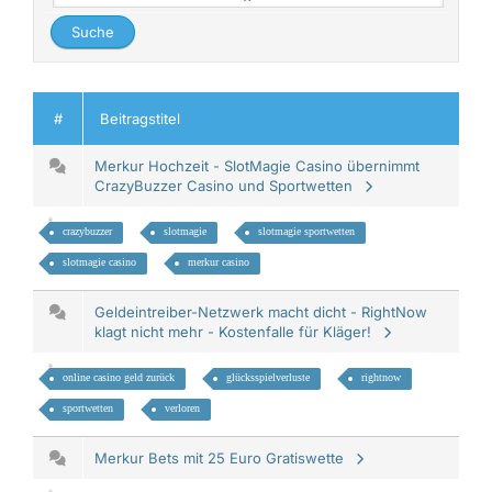
#
Beitragstitel
Merkur Hochzeit - SlotMagie Casino übernimmt
CrazyBuzzer Casino und Sportwetten
crazybuzzer
slotmagie
slotmagie sportwetten
slotmagie casino
merkur casino
Geldeintreiber-Netzwerk macht dicht - RightNow
klagt nicht mehr - Kostenfalle für Kläger!
online casino geld zurück
glücksspielverluste
rightnow
sportwetten
verloren
Merkur Bets mit 25 Euro Gratiswette