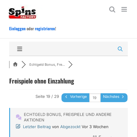
Zum
Inhalt
springen
Einloggen
oder
registrieren
!
Echtgeld Bonus, Fre...
Freispiele ohne Einzahlung
Seite 19 / 29
Vorherige
Nächstes
ECHTGELD BONUS, FREISPIELE UND ANDERE
AKTIONEN
Letzter Beitrag
von
Abgezockt
Vor 3 Wochen