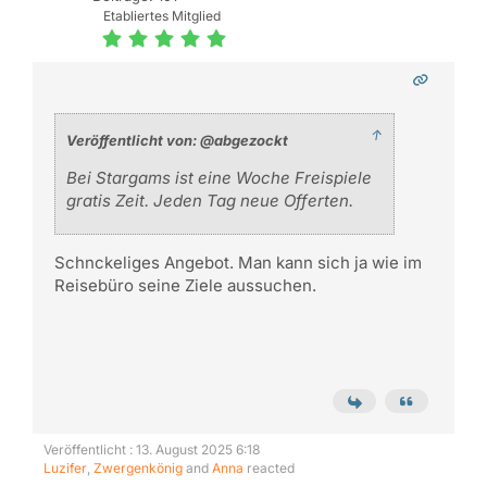
Etabliertes Mitglied
↑
Veröffentlicht von: @abgezockt
Bei Stargams ist eine Woche Freispiele
gratis Zeit. Jeden Tag neue Offerten.
Schnckeliges Angebot. Man kann sich ja wie im
Reisebüro seine Ziele aussuchen.
Veröffentlicht : 13. August 2025 6:18
Luzifer
,
Zwergenkönig
and
Anna
reacted