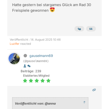
Hatte gestern bei stargames Glück am Rad 30
Freispiele gewonnen
Veröffentlicht : 14. August 2025 10:46
Luzifer
reacted
gauselmann69
(@gauselmann69)
Beiträge: 239
Etabliertes Mitglied
↑
Veröffentlicht von: @anna