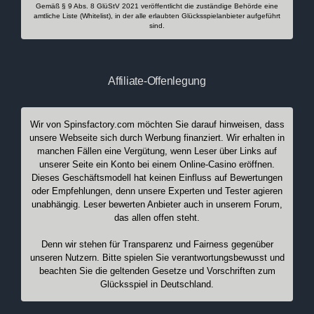
Gemäß § 9 Abs. 8 GlüStV 2021 veröffentlicht die zuständige Behörde eine
amtliche Liste (Whitelist), in der alle erlaubten Glücksspielanbieter aufgeführt
sind.
Affiliate-Offenlegung
Wir von Spinsfactory.com möchten Sie darauf hinweisen, dass
unsere Webseite sich durch Werbung finanziert. Wir erhalten in
manchen Fällen eine Vergütung, wenn Leser über Links auf
unserer Seite ein Konto bei einem Online-Casino eröffnen.
Dieses Geschäftsmodell hat keinen Einfluss auf Bewertungen
oder Empfehlungen, denn unsere Experten und Tester agieren
unabhängig. Leser bewerten Anbieter auch in unserem Forum,
das allen offen steht.
Denn wir stehen für Transparenz und Fairness gegenüber
unseren Nutzern. Bitte spielen Sie verantwortungsbewusst und
beachten Sie die geltenden Gesetze und Vorschriften zum
Glücksspiel in Deutschland.