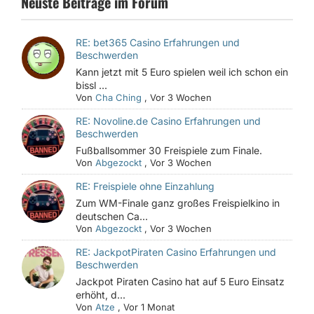
Neuste Beiträge im Forum
RE: bet365 Casino Erfahrungen und
Beschwerden
Kann jetzt mit 5 Euro spielen weil ich schon ein
bissl ...
Von
Cha Ching
,
Vor 3 Wochen
RE: Novoline.de Casino Erfahrungen und
Beschwerden
Fußballsommer 30 Freispiele zum Finale.
Von
Abgezockt
,
Vor 3 Wochen
RE: Freispiele ohne Einzahlung
Zum WM-Finale ganz großes Freispielkino in
deutschen Ca...
Von
Abgezockt
,
Vor 3 Wochen
RE: JackpotPiraten Casino Erfahrungen und
Beschwerden
Jackpot Piraten Casino hat auf 5 Euro Einsatz
erhöht, d...
Von
Atze
,
Vor 1 Monat