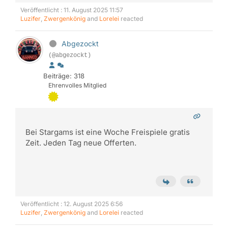
Veröffentlicht : 11. August 2025 11:57
Luzifer
,
Zwergenkönig
and
Lorelei
reacted
Abgezockt
(@abgezockt)
Beiträge: 318
Ehrenvolles Mitglied
Bei Stargams ist eine Woche Freispiele gratis
Zeit. Jeden Tag neue Offerten.
Veröffentlicht : 12. August 2025 6:56
Luzifer
,
Zwergenkönig
and
Lorelei
reacted