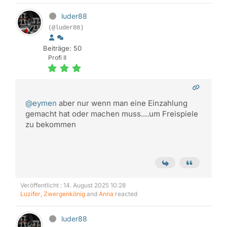
luder88
(@luder88)
Beiträge: 50
Profi II
@eymen
aber nur wenn man eine Einzahlung
gemacht hat oder machen muss....um Freispiele
zu bekommen
Veröffentlicht : 14. August 2025 10:28
Luzifer
,
Zwergenkönig
and
Anna
reacted
luder88