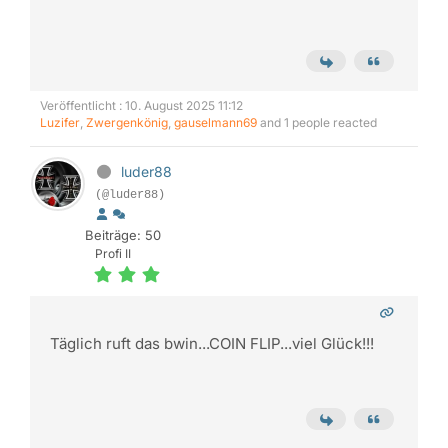
Veröffentlicht : 10. August 2025 11:12
Luzifer
,
Zwergenkönig
,
gauselmann69
and 1 people reacted
luder88
(@luder88)
Beiträge: 50
Profi II
Täglich ruft das bwin...COIN FLIP...viel Glück!!!