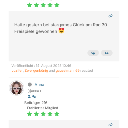
Hatte gestern bei stargames Glück am Rad 30
Freispiele gewonnen
Veröffentlicht : 14. August 2025 10:46
Luzifer
,
Zwergenkönig
and
gauselmann69
reacted
Anna
(@anna)
Beiträge: 216
Etabliertes Mitglied