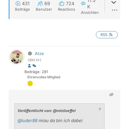
11.5
431
69
724
K
Beiträge
Benutzer
Reactions
Ansichten
RSS
Atze
(@atze)
Beiträge: 281
Ehrenvolles Mitglied
↑
Veröffentlicht von: @rotzloeffel
@luder88
miau da bin ich dabei