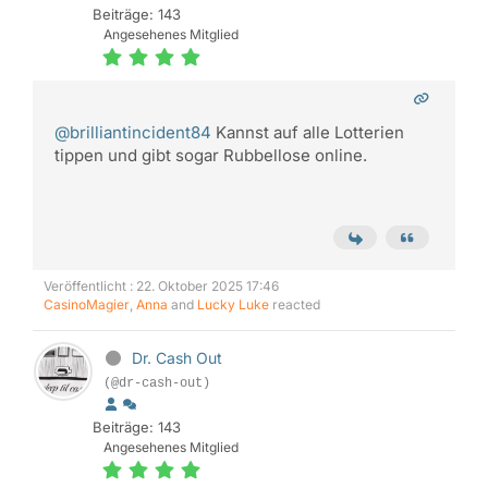
Beiträge: 143
Angesehenes Mitglied
@brilliantincident84
Kannst auf alle Lotterien
tippen und gibt sogar Rubbellose online.
Veröffentlicht : 22. Oktober 2025 17:46
CasinoMagier
,
Anna
and
Lucky Luke
reacted
Dr. Cash Out
(@dr-cash-out)
Beiträge: 143
Angesehenes Mitglied