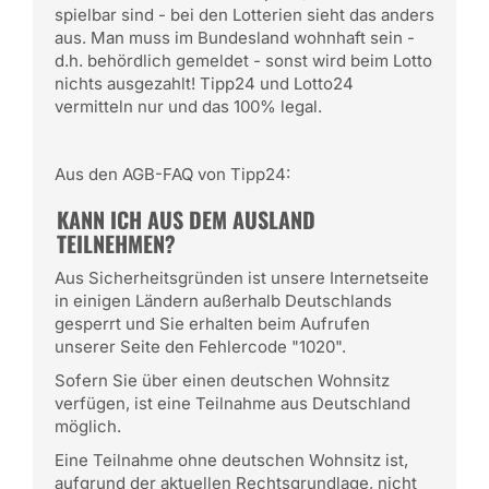
spielbar sind - bei den Lotterien sieht das anders
aus. Man muss im Bundesland wohnhaft sein -
d.h. behördlich gemeldet - sonst wird beim Lotto
nichts ausgezahlt! Tipp24 und Lotto24
vermitteln nur und das 100% legal.
Aus den AGB-FAQ von Tipp24:
KANN ICH AUS DEM AUSLAND
TEILNEHMEN?
Aus Sicherheitsgründen ist unsere Internetseite
in einigen Ländern außerhalb Deutschlands
gesperrt und Sie erhalten beim Aufrufen
unserer Seite den Fehlercode "1020".
Sofern Sie über einen deutschen Wohnsitz
verfügen, ist eine Teilnahme aus Deutschland
möglich.
Eine Teilnahme ohne deutschen Wohnsitz ist,
aufgrund der aktuellen Rechtsgrundlage, nicht