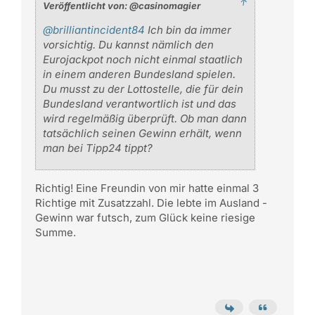
↑
Veröffentlicht von: @casinomagier
@brilliantincident84
Ich bin da immer
vorsichtig. Du kannst nämlich den
Eurojackpot noch nicht einmal staatlich
in einem anderen Bundesland spielen.
Du musst zu der Lottostelle, die für dein
Bundesland verantwortlich ist und das
wird regelmäßig überprüft. Ob man dann
tatsächlich seinen Gewinn erhält, wenn
man bei Tipp24 tippt?
Richtig! Eine Freundin von mir hatte einmal 3
Richtige mit Zusatzzahl. Die lebte im Ausland -
Gewinn war futsch, zum Glück keine riesige
Summe.