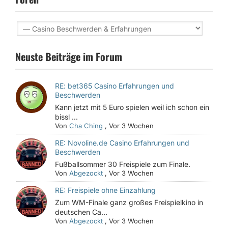
Neuste Beiträge im Forum
RE: bet365 Casino Erfahrungen und
Beschwerden
Kann jetzt mit 5 Euro spielen weil ich schon ein
bissl ...
Von
Cha Ching
,
Vor 3 Wochen
RE: Novoline.de Casino Erfahrungen und
Beschwerden
Fußballsommer 30 Freispiele zum Finale.
Von
Abgezockt
,
Vor 3 Wochen
RE: Freispiele ohne Einzahlung
Zum WM-Finale ganz großes Freispielkino in
deutschen Ca...
Von
Abgezockt
,
Vor 3 Wochen