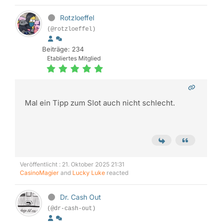
Rotzloeffel
(@rotzloeffel)
Beiträge: 234
Etabliertes Mitglied
Mal ein Tipp zum Slot auch nicht schlecht.
Veröffentlicht : 21. Oktober 2025 21:31
CasinoMagier
and
Lucky Luke
reacted
Dr. Cash Out
(@dr-cash-out)