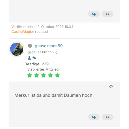
Veröffentlicht : 12. Oktober 2025 16:04
CasinoMagier
reacted
gauselmann69
(@gauselmann69)
Beiträge: 239
Etabliertes Mitglied
Merkur ist da und damit Daumen hoch.