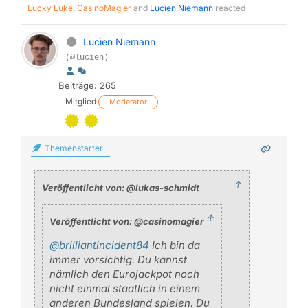
Lucky Luke
,
CasinoMagier
and
Lucien Niemann
reacted
Lucien Niemann
(@lucien)
Beiträge: 265
Mitglied
Moderator
Themenstarter
↑
Veröffentlicht von: @lukas-schmidt
↑
Veröffentlicht von: @casinomagier
@brilliantincident84
Ich bin da
immer vorsichtig. Du kannst
nämlich den Eurojackpot noch
nicht einmal staatlich in einem
anderen Bundesland spielen. Du