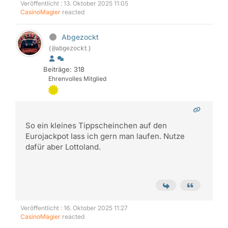
Veröffentlicht : 13. Oktober 2025 11:05
CasinoMagier
reacted
Abgezockt
(@abgezockt)
Beiträge: 318
Ehrenvolles Mitglied
So ein kleines Tippscheinchen auf den
Eurojackpot lass ich gern man laufen. Nutze
dafür aber Lottoland.
Veröffentlicht : 16. Oktober 2025 11:27
CasinoMagier
reacted