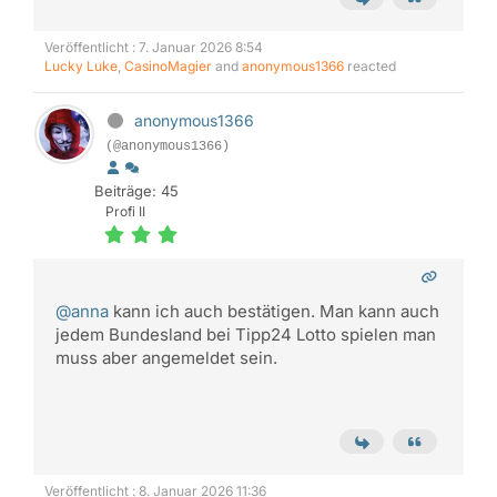
Veröffentlicht : 7. Januar 2026 8:54
Lucky Luke
,
CasinoMagier
and
anonymous1366
reacted
anonymous1366
(@anonymous1366)
Beiträge: 45
Profi II
@anna
kann ich auch bestätigen. Man kann auch
jedem Bundesland bei Tipp24 Lotto spielen man
muss aber angemeldet sein.
Veröffentlicht : 8. Januar 2026 11:36