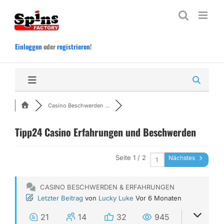
Zum
Inhalt
springen
Einloggen
oder
registrieren
!
Casino Beschwerden ...
Tipp24 Casino Erfahrungen und Beschwerden
Seite 1 / 2
Nächstes
CASINO BESCHWERDEN & ERFAHRUNGEN
Letzter Beitrag
von
Lucky Luke
Vor 6 Monaten
21
14
32
945