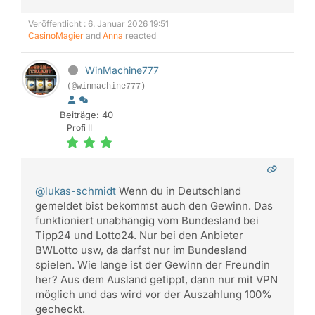
Veröffentlicht : 6. Januar 2026 19:51
CasinoMagier
and
Anna
reacted
WinMachine777
(@winmachine777)
Beiträge: 40
Profi II
@lukas-schmidt
Wenn du in Deutschland
gemeldet bist bekommst auch den Gewinn. Das
funktioniert unabhängig vom Bundesland bei
Tipp24 und Lotto24. Nur bei den Anbieter
BWLotto usw, da darfst nur im Bundesland
spielen. Wie lange ist der Gewinn der Freundin
her? Aus dem Ausland getippt, dann nur mit VPN
möglich und das wird vor der Auszahlung 100%
gecheckt.