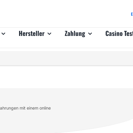
E
Hersteller
Zahlung
Casino Tes
fahrungen mit einem online