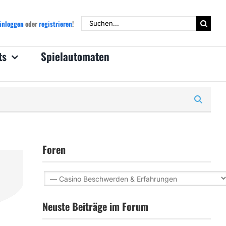
Suche
inloggen
oder
registrieren
!
nach:
ts
Spielautomaten
Foren
Neuste Beiträge im Forum