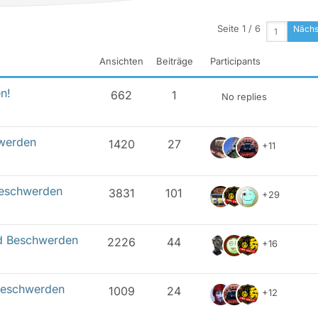
Seite 1 / 6
Näch
Ansichten
Beiträge
Participants
n!
662
1
No replies
werden
1420
27
+11
Beschwerden
3831
101
+29
nd Beschwerden
2226
44
+16
Beschwerden
1009
24
+12