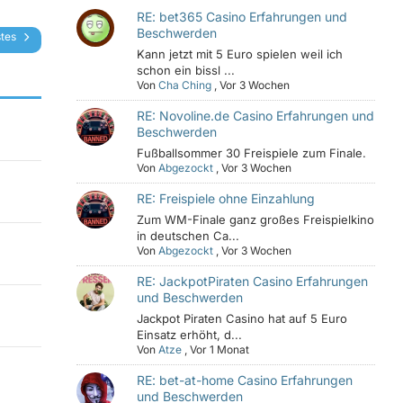
RE: bet365 Casino Erfahrungen und
Beschwerden
stes
Kann jetzt mit 5 Euro spielen weil ich
schon ein bissl ...
Von
Cha Ching
,
Vor 3 Wochen
RE: Novoline.de Casino Erfahrungen und
Beschwerden
Fußballsommer 30 Freispiele zum Finale.
Von
Abgezockt
,
Vor 3 Wochen
RE: Freispiele ohne Einzahlung
Zum WM-Finale ganz großes Freispielkino
in deutschen Ca...
Von
Abgezockt
,
Vor 3 Wochen
RE: JackpotPiraten Casino Erfahrungen
und Beschwerden
Jackpot Piraten Casino hat auf 5 Euro
Einsatz erhöht, d...
Von
Atze
,
Vor 1 Monat
RE: bet-at-home Casino Erfahrungen
und Beschwerden