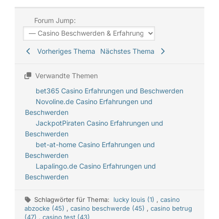
Forum Jump:
Vorheriges Thema
Nächstes Thema
Verwandte Themen
bet365 Casino Erfahrungen und Beschwerden
Novoline.de Casino Erfahrungen und
Beschwerden
JackpotPiraten Casino Erfahrungen und
Beschwerden
bet-at-home Casino Erfahrungen und
Beschwerden
Lapalingo.de Casino Erfahrungen und
Beschwerden
Schlagwörter für Thema:
lucky louis (1)
,
casino
abzocke (45)
,
casino beschwerde (45)
,
casino betrug
(47)
,
casino test (43)