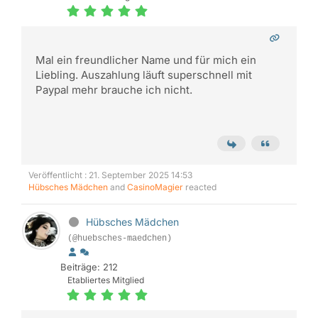
Mal ein freundlicher Name und für mich ein
Liebling. Auszahlung läuft superschnell mit
Paypal mehr brauche ich nicht.
Veröffentlicht : 21. September 2025 14:53
Hübsches Mädchen
and
CasinoMagier
reacted
Hübsches Mädchen
(@huebsches-maedchen)
Beiträge: 212
Etabliertes Mitglied