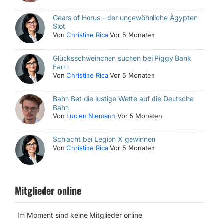
Gears of Horus - der ungewöhnliche Ägypten
Slot
Von
Christine Rica
Vor 5 Monaten
Glücksschweinchen suchen bei Piggy Bank
Farm
Von
Christine Rica
Vor 5 Monaten
Bahn Bet die lustige Wette auf die Deutsche
Bahn
Von
Lucien Niemann
Vor 5 Monaten
Schlacht bei Legion X gewinnen
Von
Christine Rica
Vor 5 Monaten
Mitglieder online
Im Moment sind keine Mitglieder online