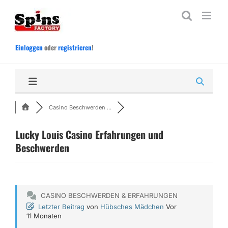
Zum
Inhalt
springen
Einloggen
oder
registrieren
!
Casino Beschwerden ...
Lucky Louis Casino Erfahrungen und
Beschwerden
CASINO BESCHWERDEN & ERFAHRUNGEN
Letzter Beitrag
von
Hübsches Mädchen
Vor
11 Monaten