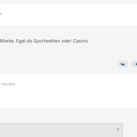
d
p Marke. Egal ob Sportwetten oder Casino.
 reacted
↑