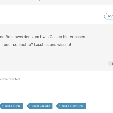
RS
 und Beschwerden zum bwin Casino hinterlassen.
t oder schlechte? Lasst es uns wissen!
eople reacted
casino betrug
casino abzocke
casino beschwerde