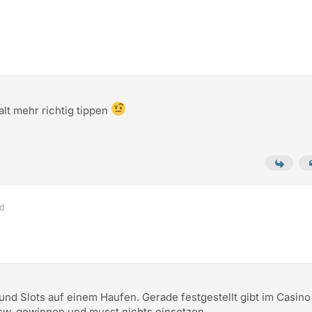
lt mehr richtig tippen
d
 und Slots auf einem Haufen. Gerade festgestellt gibt im Casino
usw. gewinnen und musst nichts einsetzen.