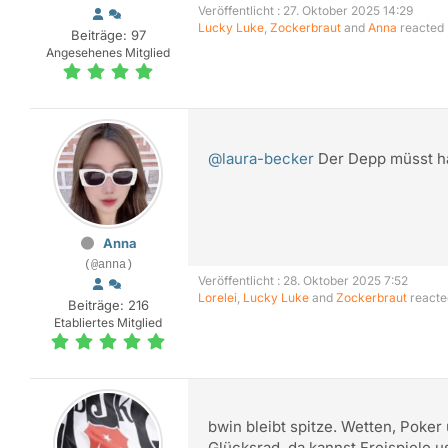
Veröffentlicht : 27. Oktober 2025 14:29
Lucky Luke
,
Zockerbraut
and
Anna
reacted
Beiträge: 97
Angesehenes Mitglied
@laura-becker
Der Depp müsst ha
Anna
(@anna)
Veröffentlicht : 28. Oktober 2025 7:52
Lorelei
,
Lucky Luke
and
Zockerbraut
reacte
Beiträge: 216
Etabliertes Mitglied
bwin bleibt spitze. Wetten, Poker
Glücksrad, da kannst Freispiele 