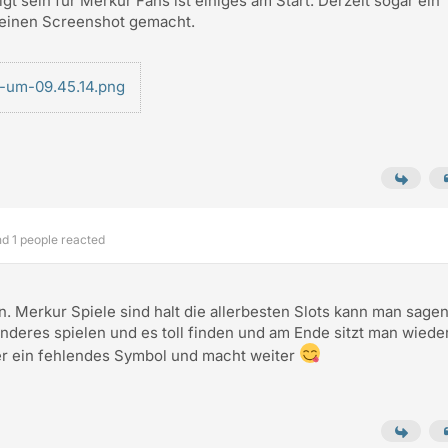
t sein für Merkur Fans ist einiges am Start. Derzeit sogar ein
 einen Screenshot gemacht.
-um-09.45.14.png
d 1 people reacted
. Merkur Spiele sind halt die allerbesten Slots kann man sage
nderes spielen und es toll finden und am Ende sitzt man wiede
ber ein fehlendes Symbol und macht weiter