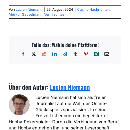
Von
Lucien Niemann
|
26. August 2024
|
Casino Nachrichten
,
Merkur Gauselmann
,
Vermischtes
Teile das: Wähle deine Plattform!
Facebook
X
Reddit
LinkedIn
Telegram
Tumblr
Pinterest
Xing
E-
Mail
Über den Autor:
Lucien Niemann
Lucien Niemann hat sich als freier
Journalist auf die Welt des Online-
Glücksspiels spezialisiert. In seiner
Freizeit ist er auch ein begeisterter
Hobby-Pokerspieler. Durch die Verbindung von Beruf
und Hobby entgehen ihm und seiner Leserschaft