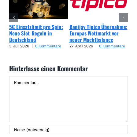
5€ Einsatzlimit pro Spin:
Banijay Tipico Übernahme:
Wer
Neue Slot-Regeln in
Europas Wettmarkt vor
Glü
Deutschland
neuer Machtbalance
har
Cap
3. Juli 2026
|
0 Kommentare
27. April 2026
|
0 Kommentare
25. 
Hinterlasse einen Kommentar
Kommentar