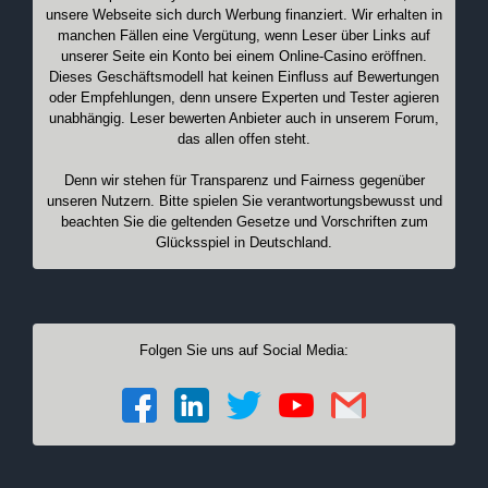
unsere Webseite sich durch Werbung finanziert. Wir erhalten in
manchen Fällen eine Vergütung, wenn Leser über Links auf
unserer Seite ein Konto bei einem Online-Casino eröffnen.
Dieses Geschäftsmodell hat keinen Einfluss auf Bewertungen
oder Empfehlungen, denn unsere Experten und Tester agieren
unabhängig. Leser bewerten Anbieter auch in unserem Forum,
das allen offen steht.
Denn wir stehen für Transparenz und Fairness gegenüber
unseren Nutzern. Bitte spielen Sie verantwortungsbewusst und
beachten Sie die geltenden Gesetze und Vorschriften zum
Glücksspiel in Deutschland.
Folgen Sie uns auf Social Media: