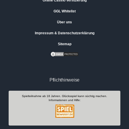
Online Casino Verifizierung
GGL Whitelist
Über uns
Impressum & Datenschutzerklärung
Sitemap
Pflichthinweise
Spielteilnahme ab 18 Jahren. Glücksspiel kann süchtig machen.
Informationen und Hilfe: