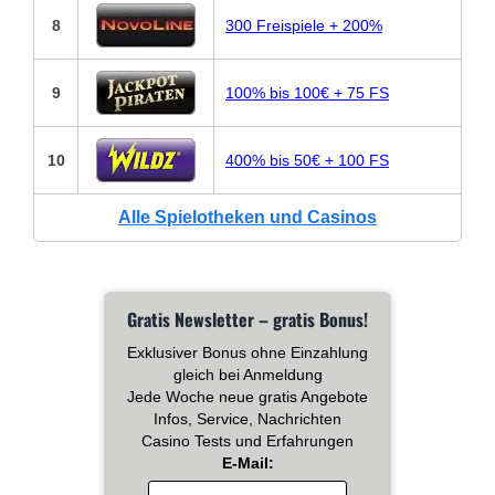
8
300 Freispiele + 200%
9
100% bis 100€ + 75 FS
10
400% bis 50€ + 100 FS
Alle Spielotheken und Casinos
Gratis Newsletter – gratis Bonus!
Exklusiver Bonus ohne Einzahlung
gleich bei Anmeldung
Jede Woche neue gratis Angebote
Infos, Service, Nachrichten
Casino Tests und Erfahrungen
E-Mail: