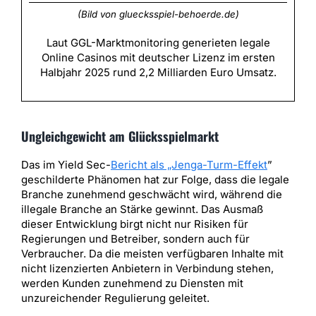
(Bild von gluecksspiel-behoerde.de)
Laut GGL-Marktmonitoring generieten legale
Online Casinos mit deutscher Lizenz im ersten
Halbjahr 2025 rund 2,2 Milliarden Euro Umsatz.
Ungleichgewicht am Glücksspielmarkt
Das im Yield Sec-
Bericht als „Jenga-Turm-Effekt
”
geschilderte Phänomen hat zur Folge, dass die legale
Branche zunehmend geschwächt wird, während die
illegale Branche an Stärke gewinnt. Das Ausmaß
dieser Entwicklung birgt nicht nur Risiken für
Regierungen und Betreiber, sondern auch für
Verbraucher. Da die meisten verfügbaren Inhalte mit
nicht lizenzierten Anbietern in Verbindung stehen,
werden Kunden zunehmend zu Diensten mit
unzureichender Regulierung geleitet.