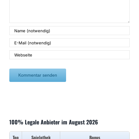
100% Legale Anbieter im August 2026
Top
Spielothek
Bonus