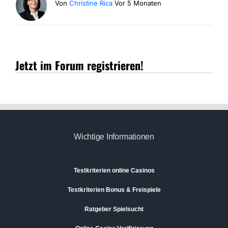
Von
Christine Rica
Vor 5 Monaten
Jetzt im Forum registrieren!
Wichtige Informationen
Testkriterien online Casinos
Testkriterien Bonus & Freispiele
Ratgeber Spielsucht