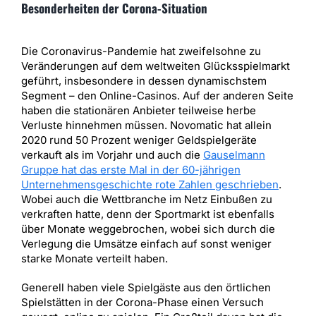
Besonderheiten der Corona-Situation
Die Coronavirus-Pandemie hat zweifelsohne zu
Veränderungen auf dem weltweiten Glücksspielmarkt
geführt, insbesondere in dessen dynamischstem
Segment – den Online-Casinos. Auf der anderen Seite
haben die stationären Anbieter teilweise herbe
Verluste hinnehmen müssen. Novomatic hat allein
2020 rund 50 Prozent weniger Geldspielgeräte
verkauft als im Vorjahr und auch die
Gauselmann
Gruppe hat das erste Mal in der 60-jährigen
Unternehmensgeschichte rote Zahlen geschrieben
.
Wobei auch die Wettbranche im Netz Einbußen zu
verkraften hatte, denn der Sportmarkt ist ebenfalls
über Monate weggebrochen, wobei sich durch die
Verlegung die Umsätze einfach auf sonst weniger
starke Monate verteilt haben.
Generell haben viele Spielgäste aus den örtlichen
Spielstätten in der Corona-Phase einen Versuch