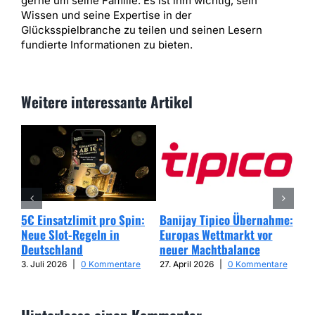
gerne um seine Familie. Es ist ihm wichtig, sein
Wissen und seine Expertise in der
Glücksspielbranche zu teilen und seinen Lesern
fundierte Informationen zu bieten.
Weitere interessante Artikel
5€ Einsatzlimit pro Spin:
Banijay Tipico Übernahme:
Wer
Neue Slot-Regeln in
Europas Wettmarkt vor
Glü
Deutschland
neuer Machtbalance
har
Cap
3. Juli 2026
|
0 Kommentare
27. April 2026
|
0 Kommentare
25. 