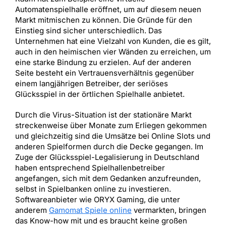
Automatenspielhalle eröffnet, um auf diesem neuen
Markt mitmischen zu können. Die Gründe für den
Einstieg sind sicher unterschiedlich. Das
Unternehmen hat eine Vielzahl von Kunden, die es gilt,
auch in den heimischen vier Wänden zu erreichen, um
eine starke Bindung zu erzielen. Auf der anderen
Seite besteht ein Vertrauensverhältnis gegenüber
einem langjährigen Betreiber, der seriöses
Glücksspiel in der örtlichen Spielhalle anbietet.
Durch die Virus-Situation ist der stationäre Markt
streckenweise über Monate zum Erliegen gekommen
und gleichzeitig sind die Umsätze bei Online Slots und
anderen Spielformen durch die Decke gegangen. Im
Zuge der Glücksspiel-Legalisierung in Deutschland
haben entsprechend Spielhallenbetreiber
angefangen, sich mit dem Gedanken anzufreunden,
selbst in Spielbanken online zu investieren.
Softwareanbieter wie ORYX Gaming, die unter
anderem
Gamomat Spiele online
vermarkten, bringen
das Know-how mit und es braucht keine großen