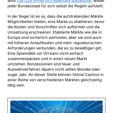
wird.
Die USA öffnet sich ebenfalls sukzessive
, wobei
jeder Bundesstaat für sich selbst die Regeln aufstellt.
In der Regel ist es so, dass die aufstrebenden Märkte
Möglichkeiten bieten, eine Marke zu etablieren, bevor
die Kosten und Vorschriften sich auftürmen und die
Umsetzung erschweren. Etablierte Märkte wie die in
Europa sind sicherlich wertvoller, aber sie sind auch
mit höheren Anlaufkosten und mehr regulatorischen
Anforderungen verbunden, die es zu bewältigen gilt.
Eine Spielstätte vor Ort kann nicht einfach
zusammenpacken und in einen neuen Markt
umziehen. Konzessionen sind teuer und
Auswahlverfahren dauern nicht selten Monate oder
sogar Jahr. An dieser Stelle können Online Casinos in
einer Reihe von verschiedenen Märkten gleichzeitig
tätig sein.