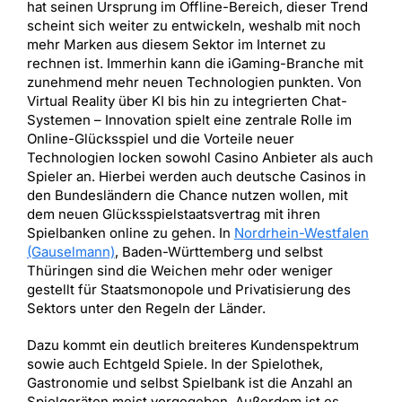
hat seinen Ursprung im Offline-Bereich, dieser Trend
scheint sich weiter zu entwickeln, weshalb mit noch
mehr Marken aus diesem Sektor im Internet zu
rechnen ist. Immerhin kann die iGaming-Branche mit
zunehmend mehr neuen Technologien punkten. Von
Virtual Reality über KI bis hin zu integrierten Chat-
Systemen – Innovation spielt eine zentrale Rolle im
Online-Glücksspiel und die Vorteile neuer
Technologien locken sowohl Casino Anbieter als auch
Spieler an. Hierbei werden auch deutsche Casinos in
den Bundesländern die Chance nutzen wollen, mit
dem neuen Glücksspielstaatsvertrag mit ihren
Spielbanken online zu gehen. In
Nordrhein-Westfalen
(Gauselmann)
, Baden-Württemberg und selbst
Thüringen sind die Weichen mehr oder weniger
gestellt für Staatsmonopole und Privatisierung des
Sektors unter den Regeln der Länder.
Dazu kommt ein deutlich breiteres Kundenspektrum
sowie auch Echtgeld Spiele. In der Spielothek,
Gastronomie und selbst Spielbank ist die Anzahl an
Spielgeräten meist vorgegeben. Außerdem ist es