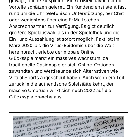
gewagt, online zu spielen. Ein Großteil davon hat die
Vorteile schätzen gelernt. Ein Kundendienst steht fast
rund um die Uhr telefonisch Unterstützung, per Chat
oder wenigstens über eine E-Mail stehen
Ansprechpartner zur Verfügung. Es gibt deutlich
größere Spielauswahl als in der Spielothek und die
Ein- und Auszahlung ist sofort möglich. Fakt ist: Im
März 2020, als die Virus-Epidemie über die Welt
hereinbrach, erlebte der globale Online-
Glücksspielmarkt ein massives Wachstum, da
traditionelle Casinospieler sich Online-Optionen
zuwandten und Wettfreunde sich Alternativen wie
Virtual Sports angeschaut haben. Auch wenn ein Teil
zurück in die authentische Spielstätte kehrt, der
massive Umbruch wirkt sich noch 2022 auf die
Glücksspielbranche aus.