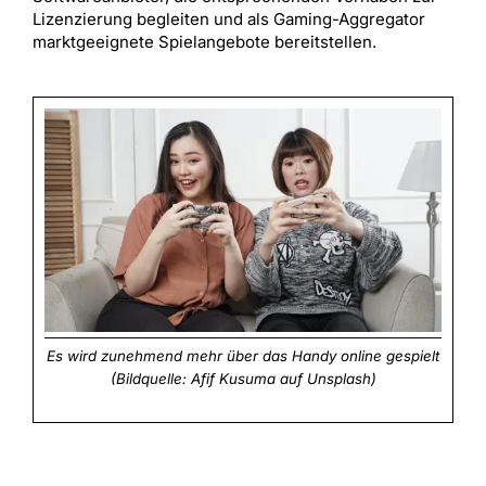
Lizenzierung begleiten und als Gaming-Aggregator
marktgeeignete Spielangebote bereitstellen.
Es wird zunehmend mehr über das Handy online gespielt
(Bildquelle: Afif Kusuma auf Unsplash)