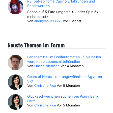
RE: bet-at-home Casino Erfahrungen und
Beschwerden
Schon auf 5 Euro umgestellt. Jeder Spin 5x
mehr einsetz...
Von
anonymous1366
,
Vor 1 Monat
Neuste Themen im Forum
Lebensmittel im Greifautomaten - Spielhallen
werden zu Lebensmittelhändlern
Von
Lucien Niemann
Vor 4 Monaten
Gears of Horus - der ungewöhnliche Ägypten
Slot
Von
Christine Rica
Vor 5 Monaten
Glücksschweinchen suchen bei Piggy Bank
Farm
Von
Christine Rica
Vor 5 Monaten