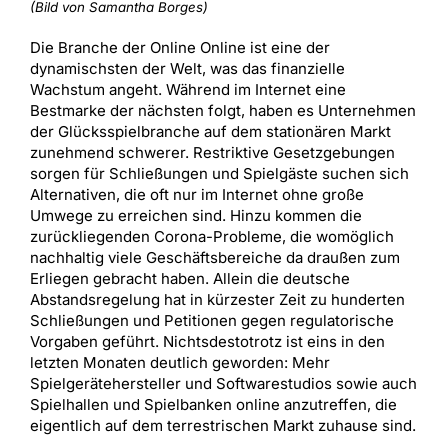
(Bild von Samantha Borges)
Die Branche der Online Online ist eine der
dynamischsten der Welt, was das finanzielle
Wachstum angeht. Während im Internet eine
Bestmarke der nächsten folgt, haben es Unternehmen
der Glücksspielbranche auf dem stationären Markt
zunehmend schwerer. Restriktive Gesetzgebungen
sorgen für Schließungen und Spielgäste suchen sich
Alternativen, die oft nur im Internet ohne große
Umwege zu erreichen sind. Hinzu kommen die
zurückliegenden Corona-Probleme, die womöglich
nachhaltig viele Geschäftsbereiche da draußen zum
Erliegen gebracht haben. Allein die deutsche
Abstandsregelung hat in kürzester Zeit zu hunderten
Schließungen und Petitionen gegen regulatorische
Vorgaben geführt. Nichtsdestotrotz ist eins in den
letzten Monaten deutlich geworden: Mehr
Spielgerätehersteller und Softwarestudios sowie auch
Spielhallen und Spielbanken online anzutreffen, die
eigentlich auf dem terrestrischen Markt zuhause sind.