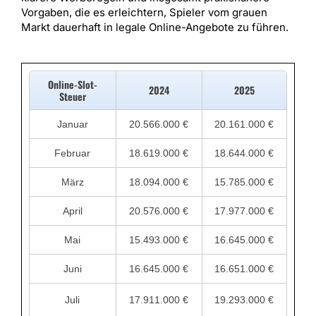
Vorgaben, die es erleichtern, Spieler vom grauen
Markt dauerhaft in legale Online-Angebote zu führen.
Online-Slot-
2024
2025
Steuer
Januar
20.566.000 €
20.161.000 €
Februar
18.619.000 €
18.644.000 €
März
18.094.000 €
15.785.000 €
April
20.576.000 €
17.977.000 €
Mai
15.493.000 €
16.645.000 €
Juni
16.645.000 €
16.651.000 €
Juli
17.911.000 €
19.293.000 €