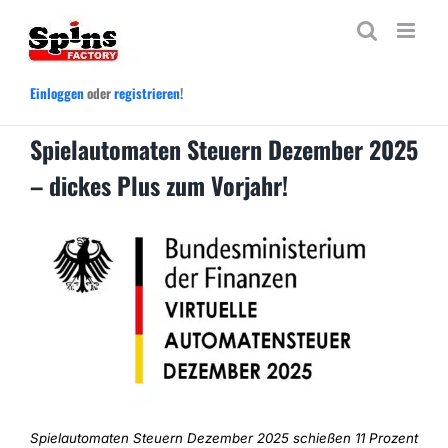
Zum
Inhalt
springen
Einloggen
oder
registrieren
!
Spielautomaten Steuern Dezember 2025
– dickes Plus zum Vorjahr!
Spielautomaten Steuern Dezember 2025 schießen 11 Prozent