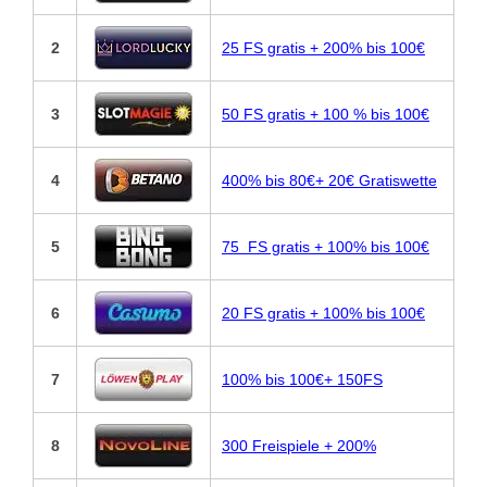
2
25 FS gratis + 200% bis 100€
3
50 FS gratis + 100 % bis 100€
4
400% bis 80€+ 20€ Gratiswette
5
75 FS gratis + 100% bis 100€
6
20 FS gratis + 100% bis 100€
7
100% bis 100€+ 150FS
8
300 Freispiele + 200%