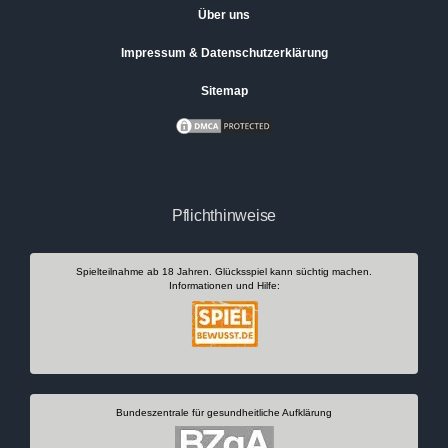
Über uns
Impressum & Datenschutzerklärung
Sitemap
Pflichthinweise
Spielteilnahme ab 18 Jahren. Glücksspiel kann süchtig machen.
Informationen und Hilfe:
Bundeszentrale für gesundheitliche Aufklärung