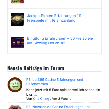
JackpotPiraten Erfahrungen 111
Freispiele mit 1€ Einzahlung!
BingBong Erfahrungen – 50 Freispiele
auf Sizzling Hot ab 1€!
Neuste Beiträge im Forum
RE: bet365 Casino Erfahrungen und
Beschwerden
Kann jetzt mit 5 Euro spielen weil ich schon ein
bissl ...
Von
Cha Ching
,
Vor 3 Wochen
RE: Novoline.de Casino Erfahrungen und