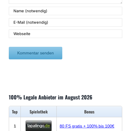
100% Legale Anbieter im August 2026
Top
Spielothek
Bonus
1
80 FS gratis + 100% bis 100€