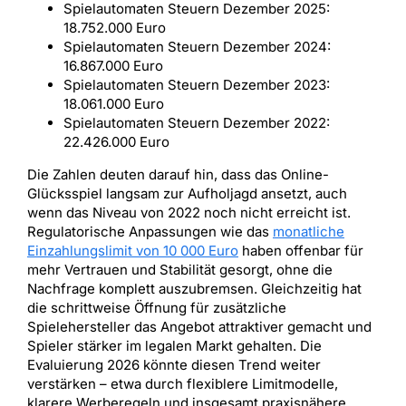
Spielautomaten Steuern Dezember 2025:
18.752.000 Euro
Spielautomaten Steuern Dezember 2024:
16.867.000 Euro
Spielautomaten Steuern Dezember 2023:
18.061.000 Euro
Spielautomaten Steuern Dezember 2022:
22.426.000 Euro
Die Zahlen deuten darauf hin, dass das Online-
Glücksspiel langsam zur Aufholjagd ansetzt, auch
wenn das Niveau von 2022 noch nicht erreicht ist.
Regulatorische Anpassungen wie das
monatliche
Einzahlungslimit von 10 000 Euro
haben offenbar für
mehr Vertrauen und Stabilität gesorgt, ohne die
Nachfrage komplett auszubremsen. Gleichzeitig hat
die schrittweise Öffnung für zusätzliche
Spielehersteller das Angebot attraktiver gemacht und
Spieler stärker im legalen Markt gehalten. Die
Evaluierung 2026 könnte diesen Trend weiter
verstärken – etwa durch flexiblere Limitmodelle,
klarere Werberegeln und insgesamt praxisnähere