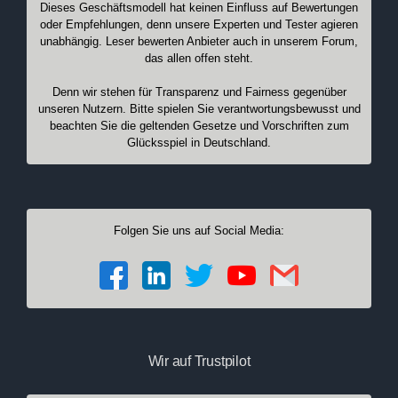
Dieses Geschäftsmodell hat keinen Einfluss auf Bewertungen
oder Empfehlungen, denn unsere Experten und Tester agieren
unabhängig. Leser bewerten Anbieter auch in unserem Forum,
das allen offen steht.
Denn wir stehen für Transparenz und Fairness gegenüber
unseren Nutzern. Bitte spielen Sie verantwortungsbewusst und
beachten Sie die geltenden Gesetze und Vorschriften zum
Glücksspiel in Deutschland.
Folgen Sie uns auf Social Media:
Wir auf Trustpilot