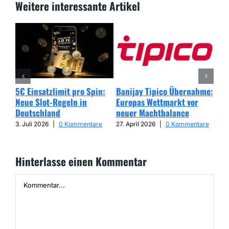
Weitere interessante Artikel
5€ Einsatzlimit pro Spin:
Banijay Tipico Übernahme:
Wer
Neue Slot-Regeln in
Europas Wettmarkt vor
Glü
Deutschland
neuer Machtbalance
har
Cap
3. Juli 2026
|
0 Kommentare
27. April 2026
|
0 Kommentare
25. 
Hinterlasse einen Kommentar
Kommentar