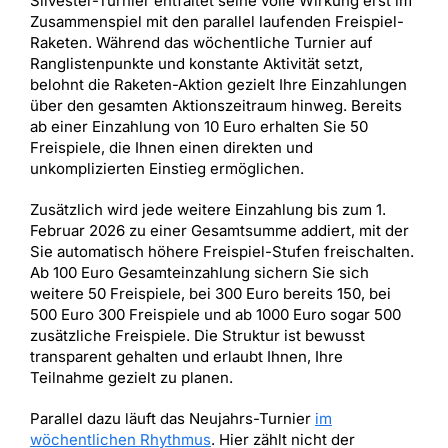
Silvester-Turnier entfaltet seine volle Wirkung erst im
Zusammenspiel mit den parallel laufenden Freispiel-
Raketen. Während das wöchentliche Turnier auf
Ranglistenpunkte und konstante Aktivität setzt,
belohnt die Raketen-Aktion gezielt Ihre Einzahlungen
über den gesamten Aktionszeitraum hinweg. Bereits
ab einer Einzahlung von 10 Euro erhalten Sie 50
Freispiele, die Ihnen einen direkten und
unkomplizierten Einstieg ermöglichen.
Zusätzlich wird jede weitere Einzahlung bis zum 1.
Februar 2026 zu einer Gesamtsumme addiert, mit der
Sie automatisch höhere Freispiel-Stufen freischalten.
Ab 100 Euro Gesamteinzahlung sichern Sie sich
weitere 50 Freispiele, bei 300 Euro bereits 150, bei
500 Euro 300 Freispiele und ab 1000 Euro sogar 500
zusätzliche Freispiele. Die Struktur ist bewusst
transparent gehalten und erlaubt Ihnen, Ihre
Teilnahme gezielt zu planen.
Parallel dazu läuft das Neujahrs-Turnier
im
wöchentlichen Rhythmus
. Hier zählt nicht der