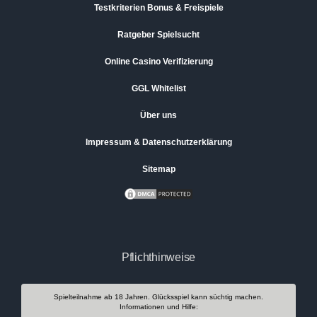
Testkriterien Bonus & Freispiele
Ratgeber Spielsucht
Online Casino Verifizierung
GGL Whitelist
Über uns
Impressum & Datenschutzerklärung
Sitemap
Pflichthinweise
Spielteilnahme ab 18 Jahren. Glücksspiel kann süchtig machen.
Informationen und Hilfe: