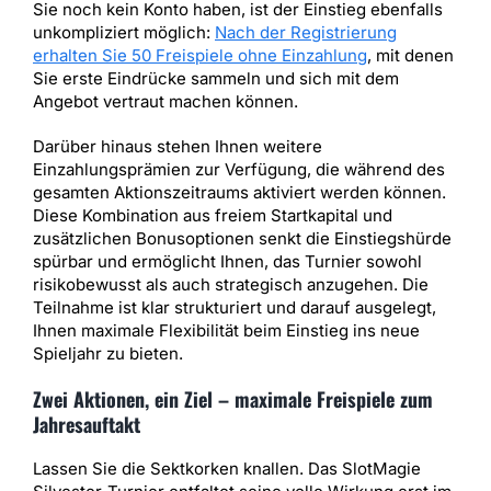
Sie noch kein Konto haben, ist der Einstieg ebenfalls
unkompliziert möglich:
Nach der Registrierung
erhalten Sie 50 Freispiele ohne Einzahlung
, mit denen
Sie erste Eindrücke sammeln und sich mit dem
Angebot vertraut machen können.
Darüber hinaus stehen Ihnen weitere
Einzahlungsprämien zur Verfügung, die während des
gesamten Aktionszeitraums aktiviert werden können.
Diese Kombination aus freiem Startkapital und
zusätzlichen Bonusoptionen senkt die Einstiegshürde
spürbar und ermöglicht Ihnen, das Turnier sowohl
risikobewusst als auch strategisch anzugehen. Die
Teilnahme ist klar strukturiert und darauf ausgelegt,
Ihnen maximale Flexibilität beim Einstieg ins neue
Spieljahr zu bieten.
Zwei Aktionen, ein Ziel – maximale Freispiele zum
Jahresauftakt
Lassen Sie die Sektkorken knallen. Das SlotMagie