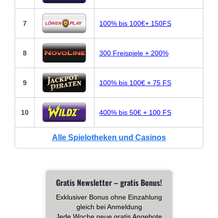
7
100% bis 100€+ 150FS
8
300 Freispiele + 200%
9
100% bis 100€ + 75 FS
10
400% bis 50€ + 100 FS
Alle Spielotheken und Casinos
Gratis Newsletter – gratis Bonus!
Exklusiver Bonus ohne Einzahlung
gleich bei Anmeldung
Jede Woche neue gratis Angebote