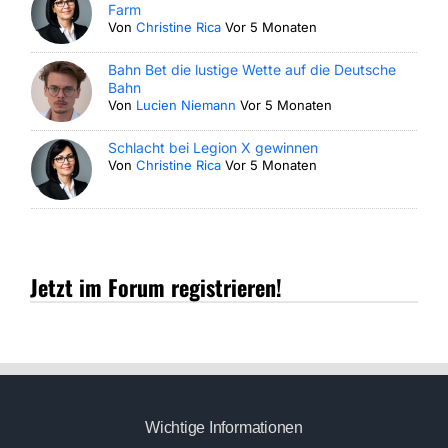
Farm
Von
Christine Rica
Vor 5 Monaten
Bahn Bet die lustige Wette auf die Deutsche
Bahn
Von
Lucien Niemann
Vor 5 Monaten
Schlacht bei Legion X gewinnen
Von
Christine Rica
Vor 5 Monaten
Jetzt im Forum registrieren!
Wichtige Informationen