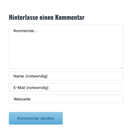
25. 
Hinterlasse einen Kommentar
Kommentar