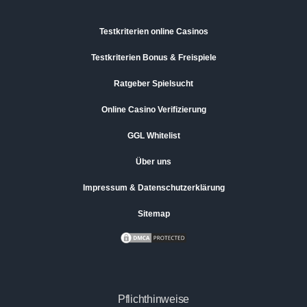
Testkriterien online Casinos
Testkriterien Bonus & Freispiele
Ratgeber Spielsucht
Online Casino Verifizierung
GGL Whitelist
Über uns
Impressum & Datenschutzerklärung
Sitemap
Pflichthinweise