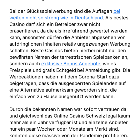
Bei der Glücksspielwerbung sind die Auflagen
bei
weiten nicht so streng wie in Deutschland
. Als bestes
Casino darf sich ein Betreiber zwar nicht
präsentieren, da die als irreführend gewertet werden
kann, ansonsten dürfen die Anbieter abgesehen von
aufdringlichen Inhalten relativ ungezwungen Werbung
schalten. Beste Casinos bieten hierbei nicht nur den
bewährten Namen der terrestrischen Spielbanken an,
sondern auch
exklusive Bonus Angebote
, wo es
Freispiele und gratis Echtgeld bei Anmeldung gibt. Die
Werbeaktionen haben mit dem Corona-Start dazu
beigetragen, dass die ausgesperrten Spielenden auf
eine Alternative aufmerksam geworden sind, die
einfach von zu Hause ausgenutzt werden kann.
Durch die bekannten Namen war sofort vertrauen da
und gleichwohl das Online Casino Schweiz legal kaum
mehr als ein Jahr verfügbar ist und einzelne Anbieter
nur ein paar Wochen oder Monate am Markt sind,
konnten diese massive von der Pandemie profitieren.