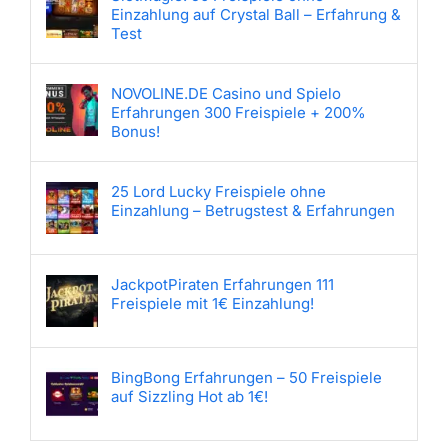
Einzahlung auf Crystal Ball – Erfahrung &
Test
NOVOLINE.DE Casino und Spielo
Erfahrungen 300 Freispiele + 200%
Bonus!
25 Lord Lucky Freispiele ohne
Einzahlung – Betrugstest & Erfahrungen
JackpotPiraten Erfahrungen 111
Freispiele mit 1€ Einzahlung!
BingBong Erfahrungen – 50 Freispiele
auf Sizzling Hot ab 1€!