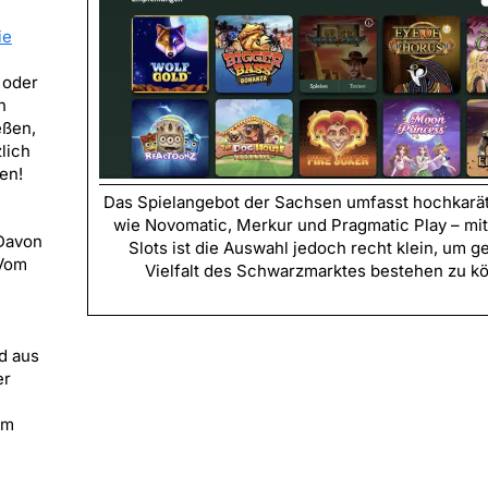
ie
 oder
h
eßen,
lich
en!
Das Spielangebot der Sachsen umfasst hochkarä
wie Novomatic, Merkur und Pragmatic Play – mi
Davon
Slots ist die Auswahl jedoch recht klein, um g
 Vom
Vielfalt des Schwarzmarktes bestehen zu k
d aus
er
im