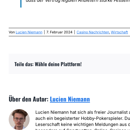
dass der Vertrag legalen Anbietern starke Fesseln
Von
Lucien Niemann
|
7. Februar 2024
|
Casino Nachrichten
,
Wirtschaft
Teile das: Wähle deine Plattform!
Über den Autor:
Lucien Niemann
Lucien Niemann hat sich als freier Journalist a
auch ein begeisterter Hobby-Pokerspieler. D
Leserschaft keine wichtigen Meldungen aus d