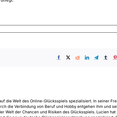
 anlegt.“
Facebook
X
Reddit
LinkedIn
Telegram
Tumb
uf die Welt des Online-Glücksspiels spezialisiert. In seiner Frei
urch die Verbindung von Beruf und Hobby entgehen ihm und se
er Welt der Chancen und Risiken des Glücksspiels. Lucien hat 