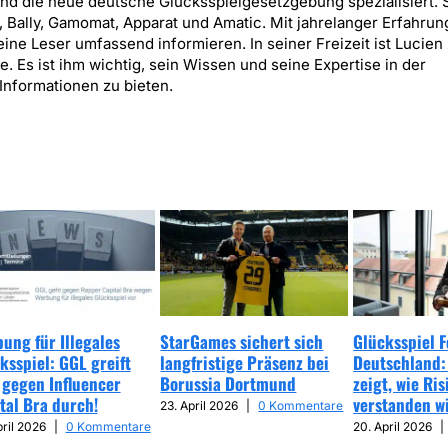
nd die neue deutsche Glücksspielgesetzgebung spezialisiert. 
, Bally, Gamomat, Apparat und Amatic. Mit jahrelanger Erfahrung
ne Leser umfassend informieren. In seiner Freizeit ist Lucien
 Es ist ihm wichtig, sein Wissen und seine Expertise in der
Informationen zu bieten.
ung für Illegales
StarGames sichert sich
Glücksspiel 
ksspiel: GGL greift
langfristige Präsenz bei
Deutschland:
 gegen Influencer
Borussia Dortmund
zeigt, wie Ris
tal Bra durch!
verstanden w
23. April 2026
|
0 Kommentare
pril 2026
|
0 Kommentare
20. April 2026
|