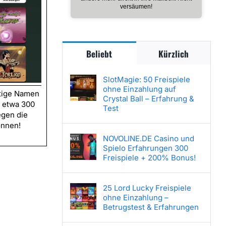
versäumen!
Beliebt
Kürzlich
SlotMagie: 50 Freispiele
ohne Einzahlung auf
tige Namen
Crystal Ball – Erfahrung &
t etwa 300
Test
egen die
önnen!
NOVOLINE.DE Casino und
Spielo Erfahrungen 300
Freispiele + 200% Bonus!
25 Lord Lucky Freispiele
ohne Einzahlung –
Betrugstest & Erfahrungen