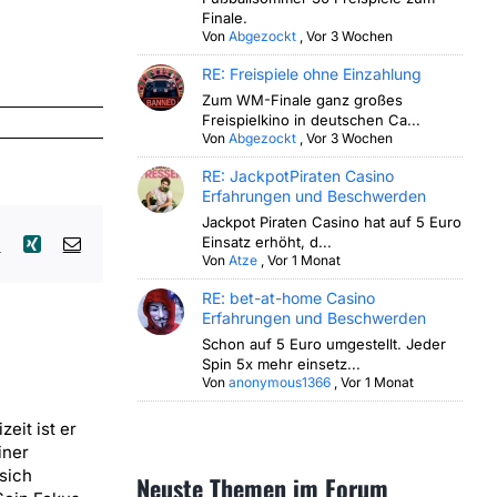
Finale.
Von
Abgezockt
,
Vor 3 Wochen
RE: Freispiele ohne Einzahlung
Zum WM-Finale ganz großes
Freispielkino in deutschen Ca...
Von
Abgezockt
,
Vor 3 Wochen
RE: JackpotPiraten Casino
Erfahrungen und Beschwerden
Jackpot Piraten Casino hat auf 5 Euro
Einsatz erhöht, d...
lr
Pinterest
Xing
E-
Von
Atze
,
Vor 1 Monat
Mail
RE: bet-at-home Casino
Erfahrungen und Beschwerden
Schon auf 5 Euro umgestellt. Jeder
Spin 5x mehr einsetz...
Von
anonymous1366
,
Vor 1 Monat
zeit ist er
iner
sich
Neuste Themen im Forum