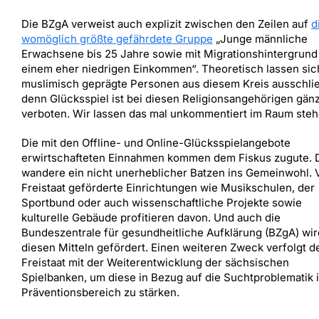
Die BZgA verweist auch explizit zwischen den Zeilen auf
d
womöglich größte gefährdete Gruppe
„Junge männliche
Erwachsene bis 25 Jahre sowie mit Migrationshintergrund
einem eher niedrigen Einkommen“. Theoretisch lassen sic
muslimisch geprägte Personen aus diesem Kreis ausschli
denn Glücksspiel ist bei diesen Religionsangehörigen gänz
verboten. Wir lassen das mal unkommentiert im Raum steh
Die mit den Offline- und Online-Glücksspielangebote
erwirtschafteten Einnahmen kommen dem Fiskus zugute. 
wandere ein nicht unerheblicher Batzen ins Gemeinwohl.
Freistaat geförderte Einrichtungen wie Musikschulen, der
Sportbund oder auch wissenschaftliche Projekte sowie
kulturelle Gebäude profitieren davon. Und auch die
Bundeszentrale für gesundheitliche Aufklärung (BZgA) wir
diesen Mitteln gefördert. Einen weiteren Zweck verfolgt d
Freistaat mit der Weiterentwicklung der sächsischen
Spielbanken, um diese in Bezug auf die Suchtproblematik 
Präventionsbereich zu stärken.