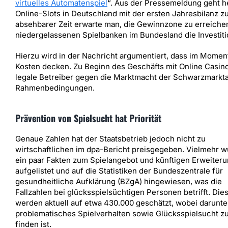
virtuelles Automatenspiel
“. Aus der Pressemeldung geht her
Online-Slots in Deutschland mit der ersten Jahresbilanz z
absehbarer Zeit erwarte man, die Gewinnzone zu erreiche
niedergelassenen Spielbanken im Bundesland die Investitio
Hierzu wird in der Nachricht argumentiert, dass im Mome
Kosten decken. Zu Beginn des Geschäfts mit Online Casino
legale Betreiber gegen die Marktmacht der Schwarzmarkta
Rahmenbedingungen.
Prävention von Spielsucht hat Priorität
Genaue Zahlen hat der Staatsbetrieb jedoch nicht zu
wirtschaftlichen im dpa-Bericht preisgegeben. Vielmehr 
ein paar Fakten zum Spielangebot und künftigen Erweiter
aufgelistet und auf die Statistiken der Bundeszentrale für
gesundheitliche Aufklärung (BZgA) hingewiesen, was die
Fallzahlen bei glücksspielsüchtigen Personen betrifft. Die
werden aktuell auf etwa 430.000 geschätzt, wobei darunte
problematisches Spielverhalten sowie Glücksspielsucht z
finden ist.