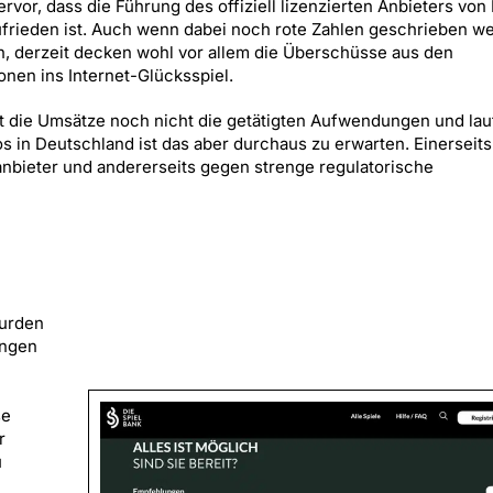
vor, dass die Führung des offiziell lizenzierten Anbieters von
ufrieden ist. Auch wenn dabei noch rote Zahlen geschrieben we
n, derzeit decken wohl vor allem die Überschüsse aus den
nen ins Internet-Glücksspiel.
nt die Umsätze noch nicht die getätigten Aufwendungen und la
s in Deutschland ist das aber durchaus zu erwarten. Einerseit
nbieter und andererseits gegen strenge regulatorische
wurden
ungen
se
r
u