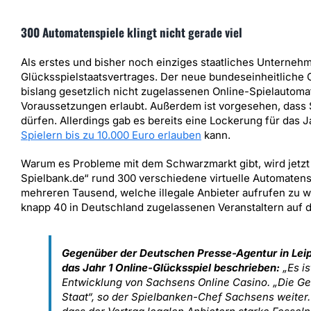
300 Automatenspiele klingt nicht gerade viel
Als erstes und bisher noch einziges staatliches Unterneh
Glücksspielstaatsvertrages. Der neue bundeseinheitliche Gl
bislang gesetzlich nicht zugelassenen Online-Spielautom
Voraussetzungen erlaubt. Außerdem ist vorgesehen, dass 
dürfen. Allerdings gab es bereits eine Lockerung für das 
Spielern bis zu 10.000 Euro erlauben
kann.
Warum es Probleme mit dem Schwarzmarkt gibt, wird jetzt
Spielbank.de“ rund 300 verschiedene virtuelle Automatensp
mehreren Tausend, welche illegale Anbieter aufrufen zu w
knapp 40 in Deutschland zugelassenen Veranstaltern auf 
Gegenüber der Deutschen Presse-Agentur in Leip
das Jahr 1 Online-Glücksspiel beschrieben:
„Es is
Entwicklung von Sachsens Online Casino. „Die G
Staat“, so der Spielbanken-Chef Sachsens weiter.