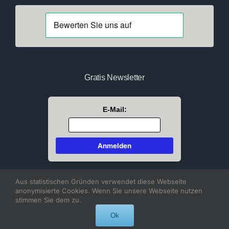
Gratis Newsletter
E-Mail:
Aus statistischen Gründen verwendet diese Webseite
anonymisierte Cookies. Wenn Sie unsere Webseite nutzen
stimmen Sie dem zu.
Ok
Copyright 2021 - 2026 | All Rights Reserved