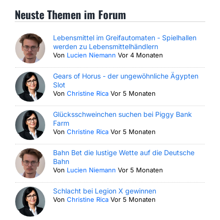
Neuste Themen im Forum
Lebensmittel im Greifautomaten - Spielhallen
werden zu Lebensmittelhändlern
Von
Lucien Niemann
Vor 4 Monaten
Gears of Horus - der ungewöhnliche Ägypten
Slot
Von
Christine Rica
Vor 5 Monaten
Glücksschweinchen suchen bei Piggy Bank
Farm
Von
Christine Rica
Vor 5 Monaten
Bahn Bet die lustige Wette auf die Deutsche
Bahn
Von
Lucien Niemann
Vor 5 Monaten
Schlacht bei Legion X gewinnen
Von
Christine Rica
Vor 5 Monaten