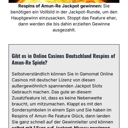
Respins of Amun-Re Jackpot gewinnen:
Sie
benötigen ein Vollbild in der Jackpot-Runde, um den
Hauptgewinn einzusacken. Stoppt das Feature eher,
dann werden die bis dahin erzielten Gewinne
ausgezahlt.
Gibt es in Online Casinos Deutschland Respins of
Amun-Re Spiele?
Selbstverständlich können Sie in Gamomat Online
Casinos mit deutscher Lizenz von diesen
außergewöhnlich spannenden Jackpot Slots
Gebrauch machen. Das gute an diesem
Zusatzfeature ist, dass es keine Nebenwette
braucht, um mitzumachen. Klappt es mit den
Sondersymbolen in einem Spin und Sie haben im
Respins of Amun-Re Feature Glück, dann landen
Sie ganz schnell auf der Gewinnleiter und können
selbst mit 1 Euro auf Jackpot-Niveau gewinnen
.