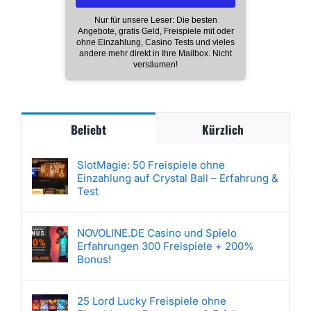
Nur für unsere Leser: Die besten
Angebote, gratis Geld, Freispiele mit oder
ohne Einzahlung, Casino Tests und vieles
andere mehr direkt in Ihre Mailbox. Nicht
versäumen!
Beliebt
Kürzlich
SlotMagie: 50 Freispiele ohne
Einzahlung auf Crystal Ball – Erfahrung &
Test
NOVOLINE.DE Casino und Spielo
Erfahrungen 300 Freispiele + 200%
Bonus!
25 Lord Lucky Freispiele ohne