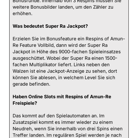
Bonusrunde. Innerhalb von 3 Respins müssen Sie
weitere Bonusbilder landen, um den Zähler zu
erhöhen.
Was bedeutet Super Ra Jackpot?
Erzielen Sie im Bonusfeature ein Respins of Amun-
Re Feature Vollbild, dann wird der Super Ra
Jackpot in Höhe des 9000-fachen Spieleinsatzes
ausgeschüttet. Wobei der Super Ra einen 1500-
fachen Multiplikator liefert. Links neben den
Walzen ist eine Jackpot-Anzeige zu sehen, dort
können Sie ablesen, in welchem Level Sie sich
gerade befinden.
Haben Online Slots mit Respins of Amun-Re
Freispiele?
Das kommt auf den Spielautomaten an. Im
Zusatzspiel kommt es immer wieder zu einem
Neudreh, wenn Sie innerhalb von drei Spins einen
Treffer landen. Im regulären Spiel werden je nach