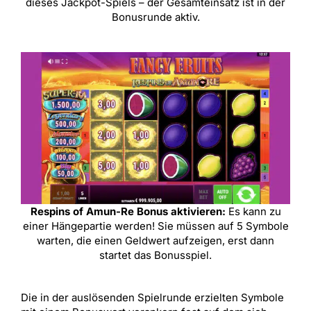
dieses Jackpot-Spiels – der Gesamteinsatz ist in der
Bonusrunde aktiv.
Respins of Amun-Re Bonus aktivieren:
Es kann zu
einer Hängepartie werden! Sie müssen auf 5 Symbole
warten, die einen Geldwert aufzeigen, erst dann
startet das Bonusspiel.
Die in der auslösenden Spielrunde erzielten Symbole