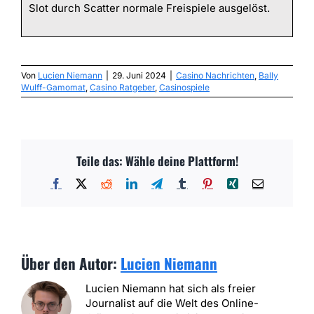
Slot durch Scatter normale Freispiele ausgelöst.
Von
Lucien Niemann
|
29. Juni 2024
|
Casino Nachrichten
,
Bally
Wulff-Gamomat
,
Casino Ratgeber
,
Casinospiele
Teile das: Wähle deine Plattform!
Facebook
X
Reddit
LinkedIn
Telegram
Tumblr
Pinterest
Xing
E-
Mail
Über den Autor:
Lucien Niemann
Lucien Niemann hat sich als freier
Journalist auf die Welt des Online-