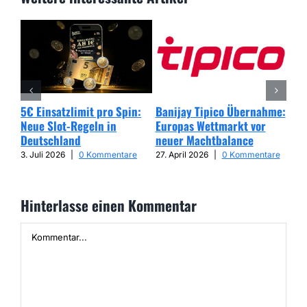
5€ Einsatzlimit pro Spin:
Banijay Tipico Übernahme:
Wer
Neue Slot-Regeln in
Europas Wettmarkt vor
Glü
Deutschland
neuer Machtbalance
har
Cap
3. Juli 2026
|
0 Kommentare
27. April 2026
|
0 Kommentare
25. 
Hinterlasse einen Kommentar
Kommentar