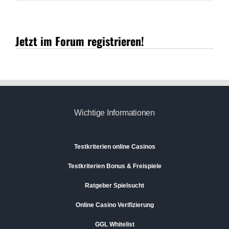
Jetzt im Forum registrieren!
Wichtige Informationen
Testkriterien online Casinos
Testkriterien Bonus & Freispiele
Ratgeber Spielsucht
Online Casino Verifizierung
GGL Whitelist