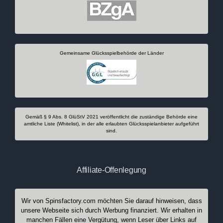
Gemeinsame Glücksspielbehörde der Länder
Gemäß § 9 Abs. 8 GlüStV 2021 veröffentlicht die zuständige Behörde eine
amtliche Liste (Whitelist), in der alle erlaubten Glücksspielanbieter aufgeführt
sind.
Affiliate-Offenlegung
Wir von Spinsfactory.com möchten Sie darauf hinweisen, dass
unsere Webseite sich durch Werbung finanziert. Wir erhalten in
manchen Fällen eine Vergütung, wenn Leser über Links auf