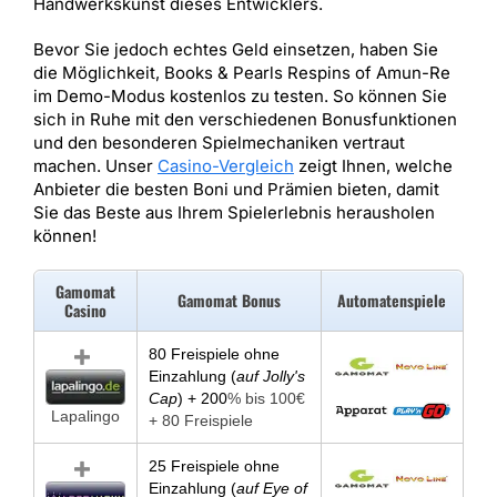
Handwerkskunst dieses Entwicklers.
Bevor Sie jedoch echtes Geld einsetzen, haben Sie
die Möglichkeit, Books & Pearls Respins of Amun-Re
im Demo-Modus kostenlos zu testen. So können Sie
sich in Ruhe mit den verschiedenen Bonusfunktionen
und den besonderen Spielmechaniken vertraut
machen. Unser
Casino-Vergleich
zeigt Ihnen, welche
Anbieter die besten Boni und Prämien bieten, damit
Sie das Beste aus Ihrem Spielerlebnis herausholen
können!
Gamomat
Gamomat Bonus
Automatenspiele
Casino
80 Freispiele ohne
Einzahlung (
auf Jolly's
Cap
) + 200
% bis 100€
Lapalingo
+ 80 Freispiele
25 Freispiele ohne
Einzahlung (
auf Eye of