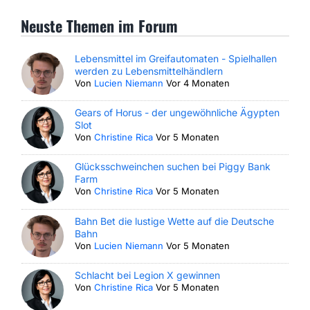
Neuste Themen im Forum
Lebensmittel im Greifautomaten - Spielhallen
werden zu Lebensmittelhändlern
Von
Lucien Niemann
Vor 4 Monaten
Gears of Horus - der ungewöhnliche Ägypten
Slot
Von
Christine Rica
Vor 5 Monaten
Glücksschweinchen suchen bei Piggy Bank
Farm
Von
Christine Rica
Vor 5 Monaten
Bahn Bet die lustige Wette auf die Deutsche
Bahn
Von
Lucien Niemann
Vor 5 Monaten
Schlacht bei Legion X gewinnen
Von
Christine Rica
Vor 5 Monaten