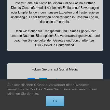
unserer Seite ein Konto bei einem Online-Casino eröffnen.
Dieses Geschäftsmodell hat keinen Einfluss auf Bewertungen
oder Empfehlungen, denn unsere Experten und Tester agieren
unabhängig. Leser bewerten Anbieter auch in unserem Forum,
das allen offen steht.
Denn wir stehen für Transparenz und Fairness gegenüber
unseren Nutzern. Bitte spielen Sie verantwortungsbewusst und
beachten Sie die geltenden Gesetze und Vorschriften zum
Glücksspiel in Deutschland.
Folgen Sie uns auf Social Media:
Aus statistischen Gründen verwendet diese Webseite
anonymisierte Cookies. Wenn Sie unsere Webseite nutzen
stimmen Sie dem zu.
Ok
Wir auf Trustpilot