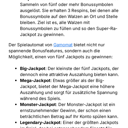
Sammeln von fünf oder mehr Bonussymbolen
ausgelöst. Sie erhalten 3 Respins, bei denen alle
Bonussymbole auf den Walzen an Ort und Stelle
bleiben. Ziel ist es, alle Walzen mit
Bonussymbolen zu füllen und so den Super-Ra-
Jackpot zu gewinnen.
Der Spielautomat von
Gamomat
bietet nicht nur
spannende Bonusfeatures, sondern auch die
Möglichkeit, einen von fünf Jackpots zu gewinnen:
Big-Jackpot
: Der kleinste der fünf Jackpots, der
dennoch eine attraktive Auszahlung bieten kann.
Mega-Jackpot
: Etwas größer als der Big-
Jackpot, bietet der Mega-Jackpot eine höhere
Auszahlung und sorgt für zusätzliche Spannung
während des Spiels.
Monster-Jackpot
: Der Monster-Jackpot ist ein
ernstzunehmender Gewinn, der schon einen
beträchtlichen Betrag auf Ihr Konto spülen kann.
Legendary-Jackpot
: Einer der größten Jackpots