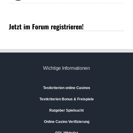
Jetzt im Forum registrieren!
Wichtige Informationen
Testkriterien online Casinos
Testkriterien Bonus & Freispiele
Ratgeber Spielsucht
Online Casino Verifizierung
GGL Whitelist