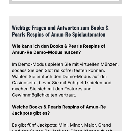
Wichtige Fragen und Antworten zum Books &
Pearls Respins of Amun-Re Spielautomaten
Wie kann ich den Books & Pearls Respins of
Amun-Re Demo-Modus nutzen?
Im Demo-Modus spielen Sie mit virtuellen Münzen,
sodass Sie den Slot risikofrei testen können.
Wählen Sie einfach den Demo-Modus auf der
Casinoseite, bevor Sie mit Echtgeld spielen und
machen Sie sich mit den Features und
Gewinnmöglichkeiten vertraut.
Welche Books & Pearls Respins of Amun-Re
Jackpots gibt es?
Es gibt fünf Jackpots: Mini, Minor, Major, Grand