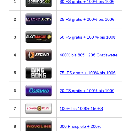
1
80 FS gratis + 100% bis 100€
2
25 FS gratis + 200% bis 100€
3
50 FS gratis + 100 % bis 100€
4
400% bis 80€+ 20€ Gratiswette
5
75 FS gratis + 100% bis 100€
6
20 FS gratis + 100% bis 100€
7
100% bis 100€+ 150FS
8
300 Freispiele + 200%