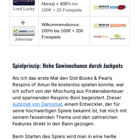
Horus
) + 400
% bis
Lord Lucky
100€ + 20 Freispiele
Wilkommensbonus:
200% bis 100€ + 200
Freispiele
Jokerstar
Spielprinzip: Hohe Gewinnchance durch Jackpots
Als ich das erste Mal den Slot Books & Pearls
Respins of Amun Re kostenlos spielen konnte, war
ich sofort von der Mischung aus Piratenabenteuer
und spannenden Respins-Boni begeistert. Dieser
Automat von Gamomat
, einem Entwickler, der für
seine hochwertigen Spiele bekannt ist, hat mich mit
seinem fesselnden Thema und den zahlreichen
Features direkt in den Bann gezogen.
Beim Starten des Spiels wird man in eine heiße