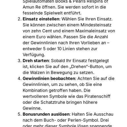
Spielautomaten Books & Pearls Respins of
Amun Re öffnen. Sie werden sofort in die
fesselnde Spielwelt entführt.
Einsatz einstellen
: Wählen Sie Ihren Einsatz.
Sie können zwischen einem Mindesteinsatz
von zehn Cent und einem Maximaleinsatz von
einem Euro wählen. Passen Sie die Anzahl
der Gewinnlinien nach Ihren Vorlieben an –
entweder 5 oder 10 Linien stehen zur
Verfügung.
Dreh starten
: Sobald Ihr Einsatz festgelegt
ist, klicken Sie auf den „Drehen“-Button, um
die Walzen in Bewegung zu setzen.
Gewinnlinien beobachten
: Achten Sie auf die
Gewinnlinien, um zu sehen, ob Sie eine
Kombination getroffen haben. Die
wertvolleren Symbole wie das Piratenschiff
oder die Schatztruhe bringen höhere
Gewinne.
Bonusrunden auslösen
: Halten Sie Ausschau
nach dem Buch- oder Perlen-Symbol. Drei
oder mehr dieser Symbole lösen spannende