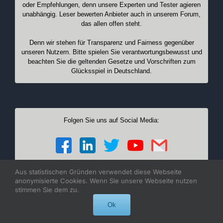
oder Empfehlungen, denn unsere Experten und Tester agieren
unabhängig. Leser bewerten Anbieter auch in unserem Forum,
das allen offen steht.
Denn wir stehen für Transparenz und Fairness gegenüber
unseren Nutzern. Bitte spielen Sie verantwortungsbewusst und
beachten Sie die geltenden Gesetze und Vorschriften zum
Glücksspiel in Deutschland.
Folgen Sie uns auf Social Media:
Aus statistischen Gründen verwendet diese Webseite
anonymisierte Cookies. Wenn Sie unsere Webseite nutzen
stimmen Sie dem zu.
Wir auf Trustpilot
Ok