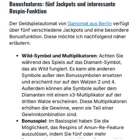
Bonusfeatures: fünf Jackpots und interessante
Respin-Funktion
Der Geldspielautomat von
Gamomat aus Berlin
verfügt
über fünf verschiedene Jackpots und eine besondere
Bonusfunktion. Diese möchte ich nachfolgend näher
erläutern.
Wild-Symbol und Multiplikatoren
: Achten Sie
während des Spiels auf das Diamant-Symbol,
das als Wild fungiert. Es kann alle anderen
Symbole außer den Bonussymbolen ersetzen
und erscheint nur auf den Walzen 2 und 4.
Außerdem können alle Symbole außer dem
Diamanten mit einem x3-Multiplikator auf der
dritten Walze erscheinen. Diese Multiplikatoren
erhöhen die Gewinne, wenn sie Teil einer
Gewinnkombination sind.
Bonusspiel
: Im Basisspiel haben Sie die
Möglichkeit, das Respins of Amun-Re-Feature
auszulösen, indem Sie fünf oder mehr