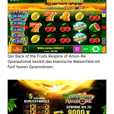
Der Back of the Fruits Respins of Amun-Re
Spielautomat besitzt das klassische Walzenfeld mit
fünf festen Gewinnlinien.