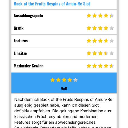
Back of the Fruits Respins of Amun-Re Slot
Auszahlungsquote
Grafik
Features
Einsätze
Maximaler Gewinn
Gut!
Nachdem ich Back of the Fruits Respins of Amun-Re
ausgiebig gespielt habe, kann ich diesen Slot
definitiv empfehlen. Die gelungene Kombination aus
klassischen Früchtesymbolen und modernen
Features sorgt für ein abwechslungsreiches
Spielerlebnis. Besonders die Möglichkeit, durch das