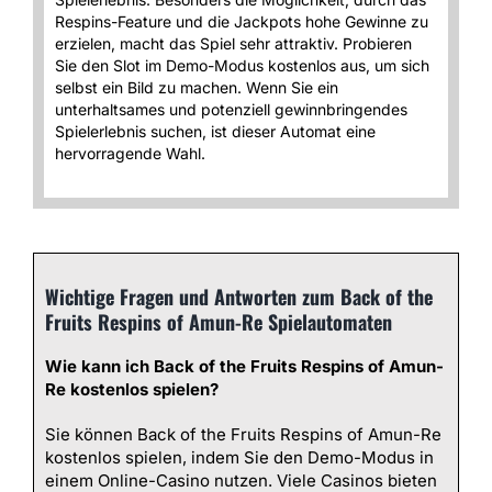
Respins-Feature und die Jackpots hohe Gewinne zu
erzielen, macht das Spiel sehr attraktiv. Probieren
Sie den Slot im Demo-Modus kostenlos aus, um sich
selbst ein Bild zu machen. Wenn Sie ein
unterhaltsames und potenziell gewinnbringendes
Spielerlebnis suchen, ist dieser Automat eine
hervorragende Wahl.
Wichtige Fragen und Antworten zum Back of the
Fruits Respins of Amun-Re Spielautomaten
Wie kann ich Back of the Fruits Respins of Amun-
Re kostenlos spielen?
Sie können Back of the Fruits Respins of Amun-Re
kostenlos spielen, indem Sie den Demo-Modus in
einem Online-Casino nutzen. Viele Casinos bieten