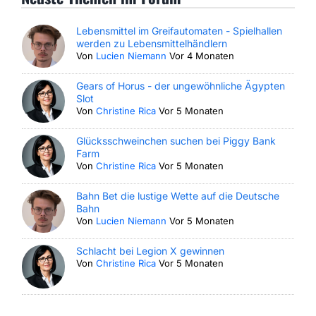
Lebensmittel im Greifautomaten - Spielhallen
werden zu Lebensmittelhändlern
Von
Lucien Niemann
Vor 4 Monaten
Gears of Horus - der ungewöhnliche Ägypten
Slot
Von
Christine Rica
Vor 5 Monaten
Glücksschweinchen suchen bei Piggy Bank
Farm
Von
Christine Rica
Vor 5 Monaten
Bahn Bet die lustige Wette auf die Deutsche
Bahn
Von
Lucien Niemann
Vor 5 Monaten
Schlacht bei Legion X gewinnen
Von
Christine Rica
Vor 5 Monaten