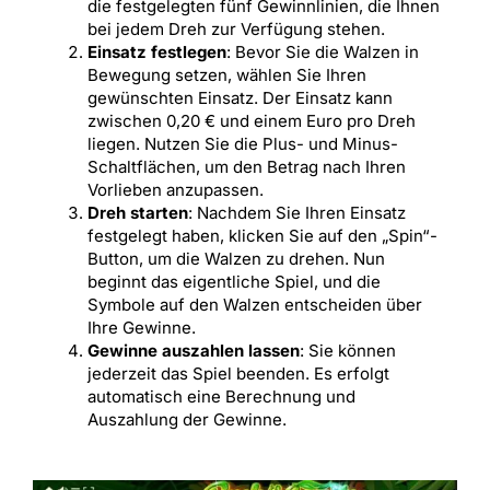
die festgelegten fünf Gewinnlinien, die Ihnen
bei jedem Dreh zur Verfügung stehen.
Einsatz festlegen
: Bevor Sie die Walzen in
Bewegung setzen, wählen Sie Ihren
gewünschten Einsatz. Der Einsatz kann
zwischen 0,20 € und einem Euro pro Dreh
liegen. Nutzen Sie die Plus- und Minus-
Schaltflächen, um den Betrag nach Ihren
Vorlieben anzupassen.
Dreh starten
: Nachdem Sie Ihren Einsatz
festgelegt haben, klicken Sie auf den „Spin“-
Button, um die Walzen zu drehen. Nun
beginnt das eigentliche Spiel, und die
Symbole auf den Walzen entscheiden über
Ihre Gewinne.
Gewinne auszahlen lassen
: Sie können
jederzeit das Spiel beenden. Es erfolgt
automatisch eine Berechnung und
Auszahlung der Gewinne.