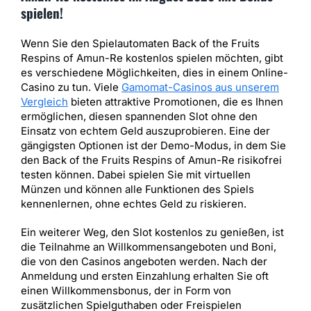
spielen!
Wenn Sie den Spielautomaten Back of the Fruits
Respins of Amun-Re kostenlos spielen möchten, gibt
es verschiedene Möglichkeiten, dies in einem Online-
Casino zu tun. Viele
Gamomat-Casinos aus unserem
Vergleich
bieten attraktive Promotionen, die es Ihnen
ermöglichen, diesen spannenden Slot ohne den
Einsatz von echtem Geld auszuprobieren. Eine der
gängigsten Optionen ist der Demo-Modus, in dem Sie
den Back of the Fruits Respins of Amun-Re risikofrei
testen können. Dabei spielen Sie mit virtuellen
Münzen und können alle Funktionen des Spiels
kennenlernen, ohne echtes Geld zu riskieren.
Ein weiterer Weg, den Slot kostenlos zu genießen, ist
die Teilnahme an Willkommensangeboten und Boni,
die von den Casinos angeboten werden. Nach der
Anmeldung und ersten Einzahlung erhalten Sie oft
einen Willkommensbonus, der in Form von
zusätzlichen Spielguthaben oder Freispielen