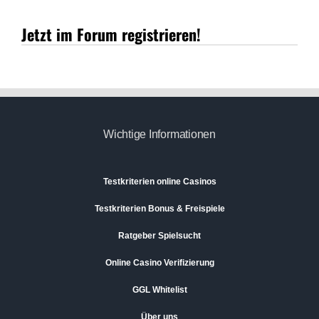
Jetzt im Forum registrieren!
Wichtige Informationen
Testkriterien online Casinos
Testkriterien Bonus & Freispiele
Ratgeber Spielsucht
Online Casino Verifizierung
GGL Whitelist
Über uns