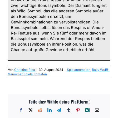
zwei wichtige Bonussymbole: Der Diamant fungiert
als Wild-Symbol, das alle anderen Symbole außer
den Bonussymbolen ersetzt, um
Gewinnkombinationen zu vervollständigen. Die
Bonussymbole selbst lösen das Respins of Amun-
Re-Feature aus, wenn Sie fünf oder mehr davon im
Basisspiel sammeln. Während der Respins bleiben
die Bonussymbole an ihrer Position, was die
Chance auf große Gewinne erheblich erhöht.
Von
Christine Rica
|
30. August 2024
|
Spielautomaten
,
Bally Wulff-
Gamomat Spielautomaten
Teile das: Wähle deine Plattform!
Facebook
X
Reddit
LinkedIn
Telegram
Tumblr
Pinterest
Xing
E-
Mail