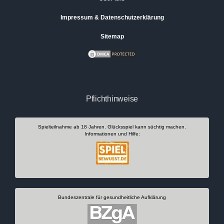
Impressum & Datenschutzerklärung
Sitemap
Pflichthinweise
Spielteilnahme ab 18 Jahren. Glücksspiel kann süchtig machen.
Informationen und Hilfe:
Bundeszentrale für gesundheitliche Aufklärung