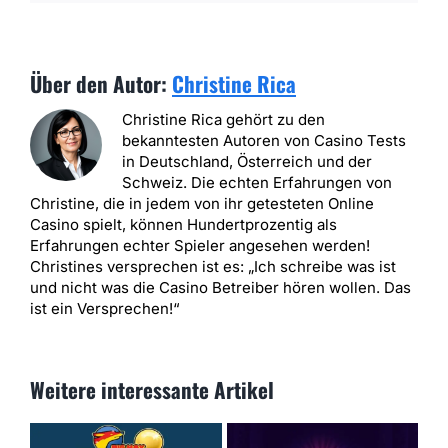
Über den Autor:
Christine Rica
Christine Rica gehört zu den
bekanntesten Autoren von Casino Tests
in Deutschland, Österreich und der
Schweiz. Die echten Erfahrungen von
Christine, die in jedem von ihr getesteten Online
Casino spielt, können Hundertprozentig als
Erfahrungen echter Spieler angesehen werden!
Christines versprechen ist es: „Ich schreibe was ist
und nicht was die Casino Betreiber hören wollen. Das
ist ein Versprechen!“
Weitere interessante Artikel