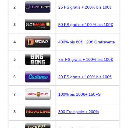
2
25 FS gratis + 200% bis 100€
3
50 FS gratis + 100 % bis 100€
4
400% bis 80€+ 20€ Gratiswette
5
75 FS gratis + 100% bis 100€
6
20 FS gratis + 100% bis 100€
7
100% bis 100€+ 150FS
8
300 Freispiele + 200%