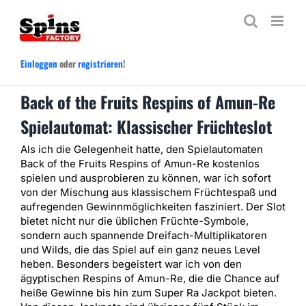
Zum
Inhalt
springen
Einloggen
oder
registrieren
!
Back of the Fruits Respins of Amun-Re
Spielautomat: Klassischer Früchteslot
Als ich die Gelegenheit hatte, den Spielautomaten
Back of the Fruits Respins of Amun-Re kostenlos
spielen und ausprobieren zu können, war ich sofort
von der Mischung aus klassischem Früchtespaß und
aufregenden Gewinnmöglichkeiten fasziniert. Der Slot
bietet nicht nur die üblichen Früchte-Symbole,
sondern auch spannende Dreifach-Multiplikatoren
und Wilds, die das Spiel auf ein ganz neues Level
heben. Besonders begeistert war ich von den
ägyptischen Respins of Amun-Re, die die Chance auf
heiße Gewinne bis hin zum Super Ra Jackpot bieten.