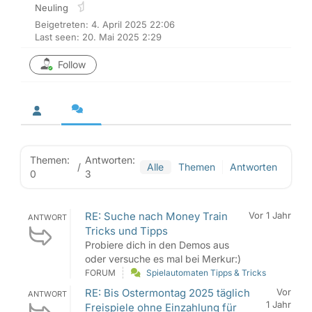
Neuling
Beigetreten: 4. April 2025 22:06
Last seen: 20. Mai 2025 2:29
Follow
Themen:
Antworten:
/
Alle
Themen
Antworten
0
3
RE: Suche nach Money Train
Vor 1 Jahr
ANTWORT
Tricks und Tipps
Probiere dich in den Demos aus
oder versuche es mal bei Merkur:)
FORUM
Spielautomaten Tipps & Tricks
RE: Bis Ostermontag 2025 täglich
Vor
ANTWORT
1 Jahr
Freispiele ohne Einzahlung für