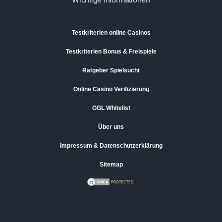
Testkriterien online Casinos
Testkriterien Bonus & Freispiele
Ratgeber Spielsucht
Online Casino Verifizierung
GGL Whitelist
Über uns
Impressum & Datenschutzerklärung
Sitemap