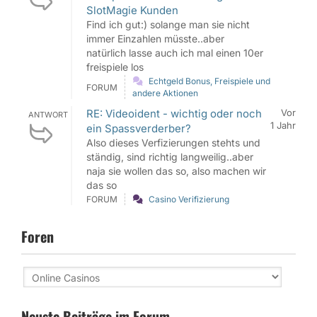
SlotMagie Kunden
Find ich gut:) solange man sie nicht
immer Einzahlen müsste..aber
natürlich lasse auch ich mal einen 10er
freispiele los
Echtgeld Bonus, Freispiele und
FORUM
andere Aktionen
RE: Videoident - wichtig oder noch
Vor
ANTWORT
1 Jahr
ein Spassverderber?
Also dieses Verfizierungen stehts und
ständig, sind richtig langweilig..aber
naja sie wollen das so, also machen wir
das so
FORUM
Casino Verifizierung
Foren
Neuste Beiträge im Forum