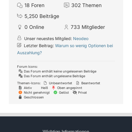
18
Foren
302
Themen
5,250
Beiträge
0
Online
733
Mitglieder
Unser neuestes Mitglied:
Neodeo
Letzter Beitrag:
Warum so wenig Optionen bei
Auszahlung?
Forum Icons:
Das Forum enthält keine ungelesenen Beiträge
Das Forum enthält ungelesene Beiträge
Themen-Icons:
Unbeantwortet
Beantwortet
Aktiv
Heiß
Oben angepinnt
Nicht genehmigt
Gelöst
Privat
Geschlossen
Wichtige Informationen