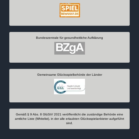
Bundeszentrale für gesundheitliche Aufklärung
Gemeinsame Glücksspielbehörde der Länder
Gemäß § 9 Abs. 8 GlüStV 2021 veröffentlicht die zuständige Behörde eine
amtliche Liste (Whitelist), in der alle erlaubten Glücksspielanbieter aufgeführt
sind.