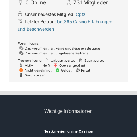
0
Online
731
Mitglieder
Unser neuestes Mitglied:
Cptz
Letzter Beitrag:
bet365 Casino Erfahrungen
und Beschwerden
Forum Icons:
Das Forum enthält keine ungelesenen Beiträge
Das Forum enthält ungelesene Beiträge
Themen-Icons:
Unbeantwortet
Beantwortet
Aktiv
Heiß
Oben angepinnt
Nicht genehmigt
Gelöst
Privat
Geschlossen
Wichtige Informationen
Testkriterien online Casinos