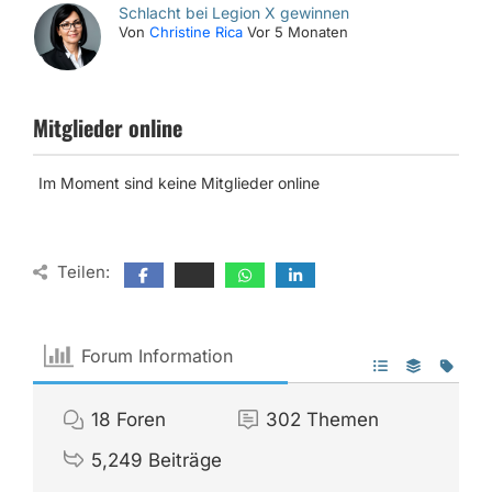
Schlacht bei Legion X gewinnen
Von
Christine Rica
Vor 5 Monaten
Mitglieder online
Im Moment sind keine Mitglieder online
Teilen:
Forum Information
18
Foren
302
Themen
5,249
Beiträge