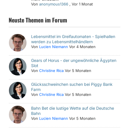
Von
anonymous1366
,
Vor 1 Monat
Neuste Themen im Forum
Lebensmittel im Greifautomaten - Spielhallen
werden zu Lebensmittelhändlern
Von
Lucien Niemann
Vor 4 Monaten
Gears of Horus - der ungewöhnliche Ägypten
Slot
Von
Christine Rica
Vor 5 Monaten
Glücksschweinchen suchen bei Piggy Bank
Farm
Von
Christine Rica
Vor 5 Monaten
Bahn Bet die lustige Wette auf die Deutsche
Bahn
Von
Lucien Niemann
Vor 5 Monaten