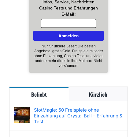
Infos, Service, Nachrichten
Casino Tests und Erfahrungen
E-Mail:
Nur für unsere Leser: Die besten
Angebote, gratis Geld, Freispiele mit oder
ohne Einzahlung, Casino Tests und vieles
andere mehr direkt in Ihre Mailbox. Nicht
versäumen!
Beliebt
Kürzlich
SlotMagie: 50 Freispiele ohne
Einzahlung auf Crystal Ball – Erfahrung &
Test