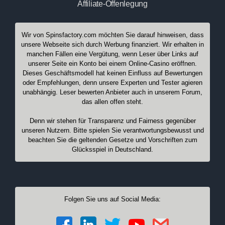
Affiliate-Offenlegung
Wir von Spinsfactory.com möchten Sie darauf hinweisen, dass
unsere Webseite sich durch Werbung finanziert. Wir erhalten in
manchen Fällen eine Vergütung, wenn Leser über Links auf
unserer Seite ein Konto bei einem Online-Casino eröffnen.
Dieses Geschäftsmodell hat keinen Einfluss auf Bewertungen
oder Empfehlungen, denn unsere Experten und Tester agieren
unabhängig. Leser bewerten Anbieter auch in unserem Forum,
das allen offen steht.
Denn wir stehen für Transparenz und Fairness gegenüber
unseren Nutzern. Bitte spielen Sie verantwortungsbewusst und
beachten Sie die geltenden Gesetze und Vorschriften zum
Glücksspiel in Deutschland.
Folgen Sie uns auf Social Media: