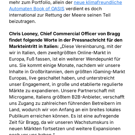
mehr zum Portfolio, allein der
neue klimafreundliche
Automaten Book of OASIS
verdient es doch
international zur Rettung der Meere seinen Teil
beizutragen.
Chris Looney, Chief Commercial Officer von Bragg
findet folgende Worte in der Pressnachricht für den
Markteintritt in Italien:
„Diese Vereinbarung, mit der
wir in Italien, dem zweitgrößten Online-Markt in
Europa, Fuß fassen, ist ein weiterer Wendepunkt für
uns. Sie kommt einige Monate, nachdem wir unsere
Inhalte in Großbritannien, dem größten iGaming-Markt
Europas, live geschaltet haben, und unterstreicht
unser Engagement, in große und etablierte regulierte
Märkte zu expandieren. Unsere Partnerschaft mit
Microgame, Italiens größtem B2B-Anbieter, verschafft
uns Zugang zu zahlreichen führenden Betreibern im
Land, wodurch wir von Anfang an ein breites lokales
Publikum erreichen können. Es ist eine aufregende
Zeit für Bragg, da wir unseren Wachstumskurs in
neuen Märkten fortsetzen und weitere Expansionen
noch vor uns haben.“