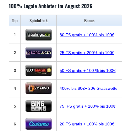
100% Legale Anbieter im August 2026
Top
Spielothek
Bonus
1
80 FS gratis + 100% bis 100€
2
25 FS gratis + 200% bis 100€
3
50 FS gratis + 100 % bis 100€
4
400% bis 80€+ 20€ Gratiswette
5
75 FS gratis + 100% bis 100€
6
20 FS gratis + 100% bis 100€