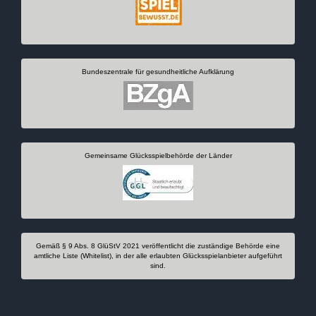
Bundeszentrale für gesundheitliche Aufklärung
Gemeinsame Glücksspielbehörde der Länder
Gemäß § 9 Abs. 8 GlüStV 2021 veröffentlicht die zuständige Behörde eine
amtliche Liste (Whitelist), in der alle erlaubten Glücksspielanbieter aufgeführt
sind.