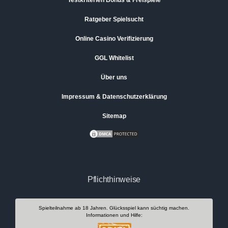
Ratgeber Spielsucht
Online Casino Verifizierung
GGL Whitelist
Über uns
Impressum & Datenschutzerklärung
Sitemap
Pflichthinweise
Spielteilnahme ab 18 Jahren. Glücksspiel kann süchtig machen.
Informationen und Hilfe: