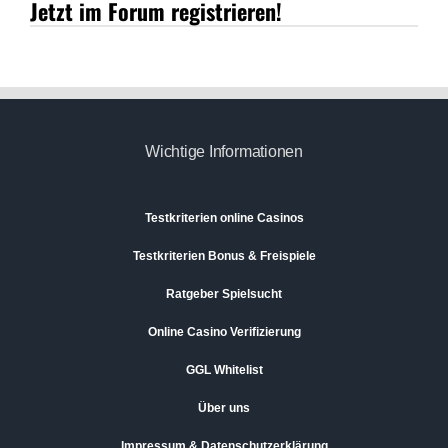
Jetzt im Forum registrieren!
Wichtige Informationen
Testkriterien online Casinos
Testkriterien Bonus & Freispiele
Ratgeber Spielsucht
Online Casino Verifizierung
GGL Whitelist
Über uns
Impressum & Datenschutzerklärung