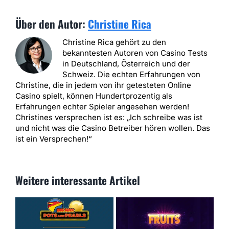
Über den Autor:
Christine Rica
Christine Rica gehört zu den
bekanntesten Autoren von Casino Tests
in Deutschland, Österreich und der
Schweiz. Die echten Erfahrungen von
Christine, die in jedem von ihr getesteten Online
Casino spielt, können Hundertprozentig als
Erfahrungen echter Spieler angesehen werden!
Christines versprechen ist es: „Ich schreibe was ist
und nicht was die Casino Betreiber hören wollen. Das
ist ein Versprechen!“
Weitere interessante Artikel