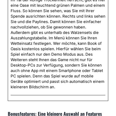
eine Oase mit leuchtend grünen Palmen und einem
Fluss. So können Sie sehen, was Sie mit Ihrer
Spende ausrichten können. Rechts und links sehen
Sie und die Paylines. Damit können Sie einfacher
nachvollziehen, ob Sie gewonnen haben.
Außerdem gibt es unterhalb des Walzensets die
Auszahlungstabelle. Im Menü können Sie Ihren
Wetteinsatz festlegen. Wer möchte, kann Book of
Oasis kostenlos spielen. Hierfür wählen Sie beim
Spiel einfach nur den Demo Modus aus. Des
Weiteren steht Ihnen das Game nicht nur für
Desktop-PCs zur Verfügung, sondern Sie können
auch ohne App mit einem Smartphone oder Tablet
PC spielen. Denn das Spiel wurde auf mobile
Geräte optimiert und passt sich automatisch einem
kleineren Bildschirm an.
Bonusfeatures: Eine kleinere Auswahl an Features