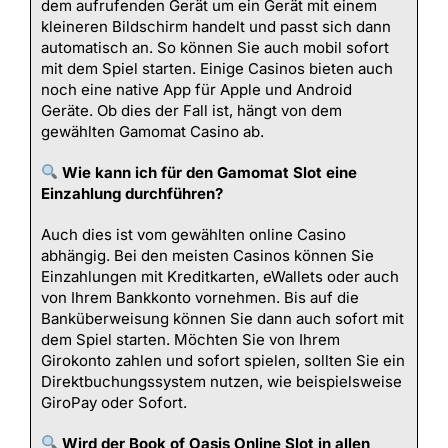
dem aufrufenden Gerät um ein Gerät mit einem
kleineren Bildschirm handelt und passt sich dann
automatisch an. So können Sie auch mobil sofort
mit dem Spiel starten. Einige Casinos bieten auch
noch eine native App für Apple und Android
Geräte. Ob dies der Fall ist, hängt von dem
gewählten Gamomat Casino ab.
Wie kann ich für den Gamomat Slot eine
Einzahlung durchführen?
Auch dies ist vom gewählten online Casino
abhängig. Bei den meisten Casinos können Sie
Einzahlungen mit Kreditkarten, eWallets oder auch
von Ihrem Bankkonto vornehmen. Bis auf die
Banküberweisung können Sie dann auch sofort mit
dem Spiel starten. Möchten Sie von Ihrem
Girokonto zahlen und sofort spielen, sollten Sie ein
Direktbuchungssystem nutzen, wie beispielsweise
GiroPay oder Sofort.
Wird der Book of Oasis Online Slot in allen