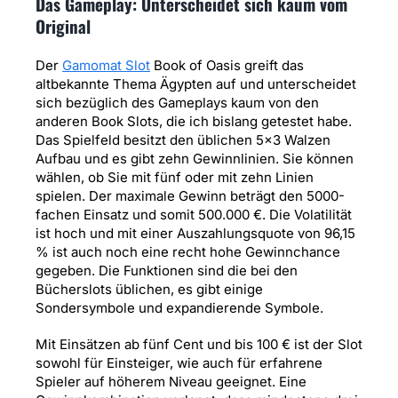
Das Gameplay: Unterscheidet sich kaum vom
Original
Der
Gamomat Slot
Book of Oasis greift das
altbekannte Thema Ägypten auf und unterscheidet
sich bezüglich des Gameplays kaum von den
anderen Book Slots, die ich bislang getestet habe.
Das Spielfeld besitzt den üblichen 5×3 Walzen
Aufbau und es gibt zehn Gewinnlinien. Sie können
wählen, ob Sie mit fünf oder mit zehn Linien
spielen. Der maximale Gewinn beträgt den 5000-
fachen Einsatz und somit 500.000 €. Die Volatilität
ist hoch und mit einer Auszahlungsquote von 96,15
% ist auch noch eine recht hohe Gewinnchance
gegeben. Die Funktionen sind die bei den
Bücherslots üblichen, es gibt einige
Sondersymbole und expandierende Symbole.
Mit Einsätzen ab fünf Cent und bis 100 € ist der Slot
sowohl für Einsteiger, wie auch für erfahrene
Spieler auf höherem Niveau geeignet. Eine