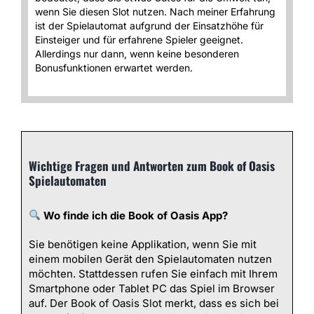
wenn Sie diesen Slot nutzen. Nach meiner Erfahrung
ist der Spielautomat aufgrund der Einsatzhöhe für
Einsteiger und für erfahrene Spieler geeignet.
Allerdings nur dann, wenn keine besonderen
Bonusfunktionen erwartet werden.
Wichtige Fragen und Antworten zum Book of Oasis
Spielautomaten
Wo finde ich die Book of Oasis App?
Sie benötigen keine Applikation, wenn Sie mit
einem mobilen Gerät den Spielautomaten nutzen
möchten. Stattdessen rufen Sie einfach mit Ihrem
Smartphone oder Tablet PC das Spiel im Browser
auf. Der Book of Oasis Slot merkt, dass es sich bei