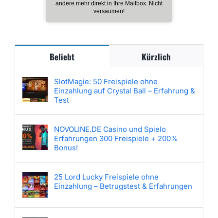
andere mehr direkt in Ihre Mailbox. Nicht
versäumen!
Beliebt
Kürzlich
SlotMagie: 50 Freispiele ohne
Einzahlung auf Crystal Ball – Erfahrung &
Test
NOVOLINE.DE Casino und Spielo
Erfahrungen 300 Freispiele + 200%
Bonus!
25 Lord Lucky Freispiele ohne
Einzahlung – Betrugstest & Erfahrungen