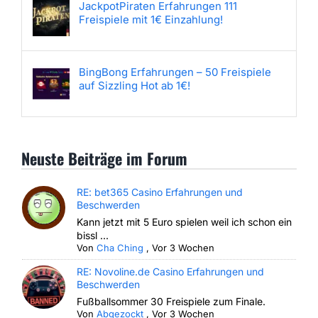
JackpotPiraten Erfahrungen 111
Freispiele mit 1€ Einzahlung!
BingBong Erfahrungen – 50 Freispiele
auf Sizzling Hot ab 1€!
Neuste Beiträge im Forum
RE: bet365 Casino Erfahrungen und
Beschwerden
Kann jetzt mit 5 Euro spielen weil ich schon ein
bissl ...
Von
Cha Ching
,
Vor 3 Wochen
RE: Novoline.de Casino Erfahrungen und
Beschwerden
Fußballsommer 30 Freispiele zum Finale.
Von
Abgezockt
,
Vor 3 Wochen