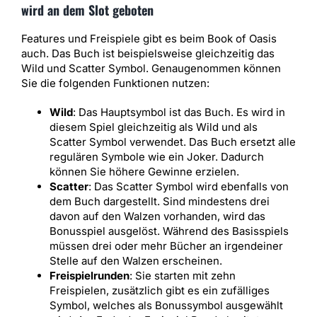
wird an dem Slot geboten
Features und Freispiele gibt es beim Book of Oasis
auch. Das Buch ist beispielsweise gleichzeitig das
Wild und Scatter Symbol. Genaugenommen können
Sie die folgenden Funktionen nutzen:
Wild
: Das Hauptsymbol ist das Buch. Es wird in
diesem Spiel gleichzeitig als Wild und als
Scatter Symbol verwendet. Das Buch ersetzt alle
regulären Symbole wie ein Joker. Dadurch
können Sie höhere Gewinne erzielen.
Scatter
: Das Scatter Symbol wird ebenfalls von
dem Buch dargestellt. Sind mindestens drei
davon auf den Walzen vorhanden, wird das
Bonusspiel ausgelöst. Während des Basisspiels
müssen drei oder mehr Bücher an irgendeiner
Stelle auf den Walzen erscheinen.
Freispielrunden
: Sie starten mit zehn
Freispielen, zusätzlich gibt es ein zufälliges
Symbol, welches als Bonussymbol ausgewählt