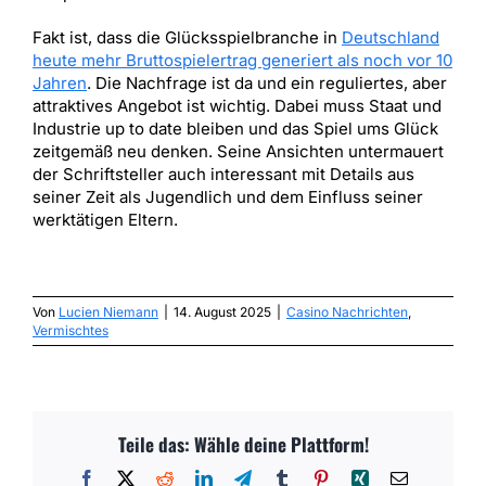
Fakt ist, dass die Glücksspielbranche in
Deutschland
heute mehr Bruttospielertrag generiert als noch vor 10
Jahren
. Die Nachfrage ist da und ein reguliertes, aber
attraktives Angebot ist wichtig. Dabei muss Staat und
Industrie up to date bleiben und das Spiel ums Glück
zeitgemäß neu denken. Seine Ansichten untermauert
der Schriftsteller auch interessant mit Details aus
seiner Zeit als Jugendlich und dem Einfluss seiner
werktätigen Eltern.
Von
Lucien Niemann
|
14. August 2025
|
Casino Nachrichten
,
Vermischtes
Teile das: Wähle deine Plattform!
Facebook
X
Reddit
LinkedIn
Telegram
Tumblr
Pinterest
Xing
E-