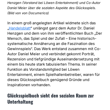
Henzgen (Vorstand bei Löwen Entertainment) und Co-Autor
Daniel Meier über die sozialen Aspekte des Glücksspiels.
(Bild von von Documerica)
In einem groß angelegten Artikel widmete sich das
„
Handelsblatt
“ unlängst ganz dem Autor Dr. Daniel
Henzgen und dem von ihm veröffentlichten Buch „Der
Mensch, das Spiel und der Zufall – Eine historisch-
systematische Annäherung an die Faszination des
Gewinnspiels“. Das Werk entstand zusammen mit Co-
Autor Daniel Meier und verbindet gekonnt Porträt,
Rezension und tiefgründige Auseinandersetzung mit
einem bis heute stark tabuisierten Thema. In seiner
Funktion als Vorstandsmitglied bei Löwen
Entertainment, einem Spielhallenbetreiber, waren für
dieses Glücksspielbuch genügend Gründe und
Inspirationen vorhanden.
Glücksspielbuch sieht den sozialen Raum zur
Unterhaltung