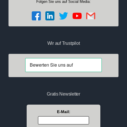
Folgen Sie uns auf Social Media:
Wir auf Trustpilot
Gratis Newsletter
E-Mail: