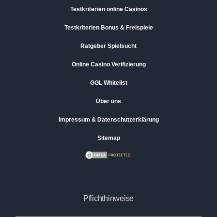
Testkriterien online Casinos
Testkriterien Bonus & Freispiele
Ratgeber Spielsucht
Online Casino Verifizierung
GGL Whitelist
Über uns
Impressum & Datenschutzerklärung
Sitemap
Pflichthinweise