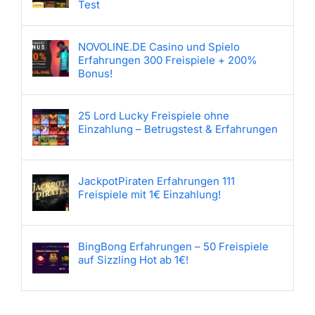
Test
NOVOLINE.DE Casino und Spielo
Erfahrungen 300 Freispiele + 200%
Bonus!
25 Lord Lucky Freispiele ohne
Einzahlung – Betrugstest & Erfahrungen
JackpotPiraten Erfahrungen 111
Freispiele mit 1€ Einzahlung!
BingBong Erfahrungen – 50 Freispiele
auf Sizzling Hot ab 1€!