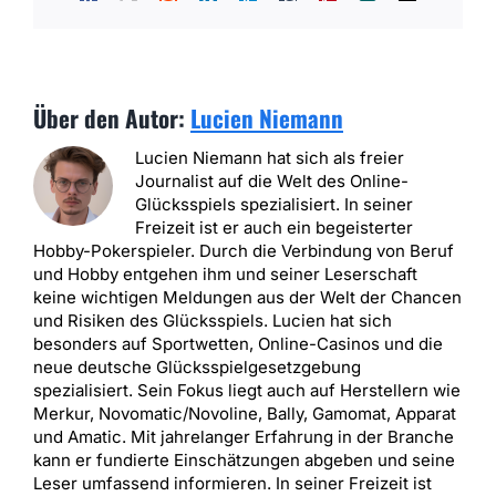
Mail
Über den Autor:
Lucien Niemann
Lucien Niemann hat sich als freier
Journalist auf die Welt des Online-
Glücksspiels spezialisiert. In seiner
Freizeit ist er auch ein begeisterter
Hobby-Pokerspieler. Durch die Verbindung von Beruf
und Hobby entgehen ihm und seiner Leserschaft
keine wichtigen Meldungen aus der Welt der Chancen
und Risiken des Glücksspiels. Lucien hat sich
besonders auf Sportwetten, Online-Casinos und die
neue deutsche Glücksspielgesetzgebung
spezialisiert. Sein Fokus liegt auch auf Herstellern wie
Merkur, Novomatic/Novoline, Bally, Gamomat, Apparat
und Amatic. Mit jahrelanger Erfahrung in der Branche
kann er fundierte Einschätzungen abgeben und seine
Leser umfassend informieren. In seiner Freizeit ist