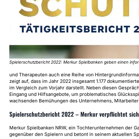
Spielerschutzbericht 2022: Merkur Spielbanken geben einen inform
und Therapeuten auch eine Reihe von Hintergrundinforma
zeigt auf, dass im Jahr 2022 insgesamt 1.177 dokumentier
im Vergleich zum Vorjahr darstellt. Neben diesen Gespräc
Eingang und Hilfsangebote, um problematisches Glücksspie
wachsenden Bemühungen des Unternehmens, Mitarbeiter for
Spielerschutzbericht 2022 – Merkur verpflichtet sic
Merkur Spielbanken NRW, ein Tochterunternehmen der Ga
gegenüber den Spielern und betont in seinem aktuellen Sp