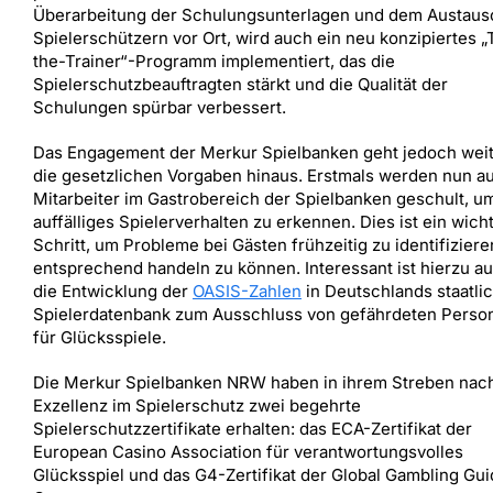
Überarbeitung der Schulungsunterlagen und dem Austaus
Spielerschützern vor Ort, wird auch ein neu konzipiertes „
the-Trainer“-Programm implementiert, das die
Spielerschutzbeauftragten stärkt und die Qualität der
Schulungen spürbar verbessert.
Das Engagement der Merkur Spielbanken geht jedoch weit
die gesetzlichen Vorgaben hinaus. Erstmals werden nun a
Mitarbeiter im Gastrobereich der Spielbanken geschult, u
auffälliges Spielerverhalten zu erkennen. Dies ist ein wich
Schritt, um Probleme bei Gästen frühzeitig zu identifizier
entsprechend handeln zu können. Interessant ist hierzu a
die Entwicklung der
OASIS-Zahlen
in Deutschlands staatli
Spielerdatenbank zum Ausschluss von gefährdeten Perso
für Glücksspiele.
Die Merkur Spielbanken NRW haben in ihrem Streben nac
Exzellenz im Spielerschutz zwei begehrte
Spielerschutzzertifikate erhalten: das ECA-Zertifikat der
European Casino Association für verantwortungsvolles
Glücksspiel und das G4-Zertifikat der Global Gambling Gu