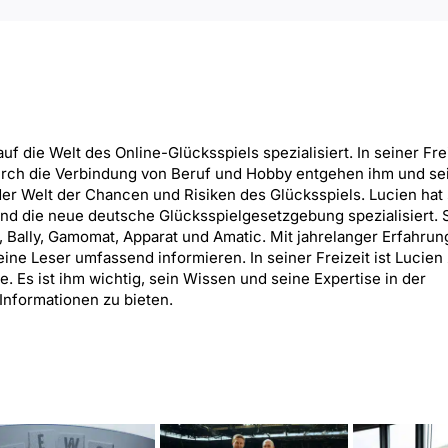
uf die Welt des Online-Glücksspiels spezialisiert. In seiner Frei
urch die Verbindung von Beruf und Hobby entgehen ihm und se
er Welt der Chancen und Risiken des Glücksspiels. Lucien hat 
nd die neue deutsche Glücksspielgesetzgebung spezialisiert. 
, Bally, Gamomat, Apparat und Amatic. Mit jahrelanger Erfahrung
ne Leser umfassend informieren. In seiner Freizeit ist Lucien
 Es ist ihm wichtig, sein Wissen und seine Expertise in der
Informationen zu bieten.