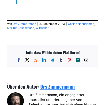
Von
Urs Zimmermann
|
3. September 2023
|
Casino Nachrichten
,
Merkur Gauselmann
,
Wirtschaft
Teile das: Wähle deine Plattform!
Facebook
X
Reddit
LinkedIn
Telegram
Tumblr
Pinterest
Xing
E-
Mail
Über den Autor:
Urs Zimmermann
Urs Zimmermann, ein engagierter
Journalist und Herausgeber von
Spinsfactory.com, hat sich einen Namen