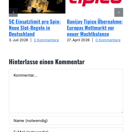
5€ Einsatzlimit pro Spin:
Banijay Tipico Übernahme:
Wer
Neue Slot-Regeln in
Europas Wettmarkt vor
Glü
Deutschland
neuer Machtbalance
har
Cap
3. Juli 2026
|
0 Kommentare
27. April 2026
|
0 Kommentare
25. 
Hinterlasse einen Kommentar
Kommentar