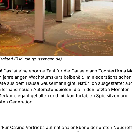
gitter! (Bild von gauselmann.de)
! Das ist eine enorme Zahl für die Gauselmann Tochterfirma M
hren jahrelangen Wachstumskurs beibehält. Im niedersächsische
eräte aus dem Hause Gauselmann gibt. Natürlich ausgestattet auc
llerhand neuen Automatenspielen, die in den letzten Monaten
Merkur elegant gehalten und mit komfortablen Spielsitzen und
sten Generation.
kur Casino Vertriebs auf nationaler Ebene der ersten Neueröf