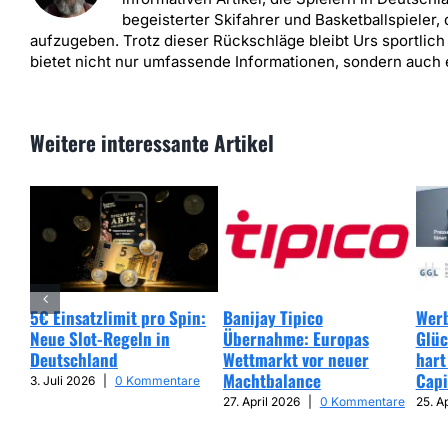
begeisterter Skifahrer und Basketballspieler
aufzugeben. Trotz dieser Rückschläge bleibt Urs sportlich
bietet nicht nur umfassende Informationen, sondern auch 
Weitere interessante Artikel
5€ Einsatzlimit pro Spin:
Banijay Tipico
Werb
Neue Slot-Regeln in
Übernahme: Europas
Glüc
Deutschland
Wettmarkt vor neuer
hart
Machtbalance
Capi
3. Juli 2026
|
0 Kommentare
27. April 2026
|
0 Kommentare
25. A