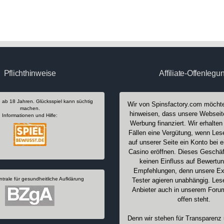
Pflichthinweise
Affiliate-Offenlegu
e ab 18 Jahren. Glücksspiel kann süchtig
Wir von Spinsfactory.com möchte
machen.
hinweisen, dass unsere Webseit
Informationen und Hilfe:
Werbung finanziert. Wir erhalte
Fällen eine Vergütung, wenn Les
auf unserer Seite ein Konto bei 
Casino eröffnen. Dieses Geschäf
keinen Einfluss auf Bewertu
Empfehlungen, denn unsere Ex
rale für gesundheitliche Aufklärung
Tester agieren unabhängig. Les
Anbieter auch in unserem Forum
offen steht.
Denn wir stehen für Transparenz