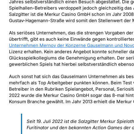
Jahres selbstverständlich einen Besuch abgestattet. Die g
Spielhallen-Betreibers verdoppelt jedoch gleichzeitig da
Salzgitter ist die Merkur Casino GmbH schon im Jahr 2008 
Gustav-Hagemann-Straße wird somit den Stellenwert der M
Als seriöses Unternehmen, das die strengen Vorgaben der G
übertrifft, gibt es auch keine Einwände gegen kontrollier
Unternehmen Mernov der Konzerne Gauselmann und Nov
Lizenz erhalten. Kein anderes Angebot konnte schneller 
Glücksspielkollegiums die Genehmigung erhalten. Der se
gewerblichen Spiels hat hierbei selbstverständlich ebens
Auch sonst hat sich das Gauselmann Unternehmen als beso
mehrfach als Top Arbeitgeber punkten können. Beim Test 
Betreiber in den Rubriken Spielangebot, Personal, Serio
2022 wurde die Merkur Casino GmbH sogar das 8-mal hint
Konsum Branche gewählt. Im Jahr 2013 erhielt die Merku
Seit 19. Juli 2022 ist die Salzgitter Merkur Spielo
Furitinator und den bekannten Action Games der 