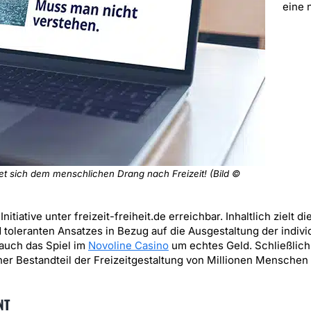
eine 
ich dem menschlichen Drang nach Freizeit! (Bild ©
nitiative unter freizeit-freiheit.de erreichbar. Inhaltlich zielt di
toleranten Ansatzes in Bezug auf die Ausgestaltung der indivi
 auch das Spiel im
Novoline Casino
um echtes Geld. Schließlich 
cher Bestandteil der Freizeitgestaltung von Millionen Menschen 
NT