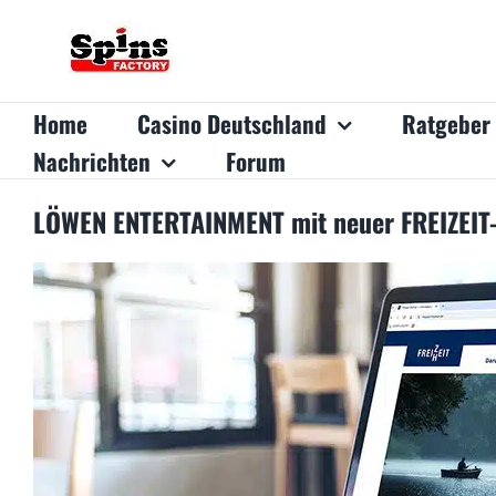
Zum
Inhalt
springen
Home
Casino Deutschland
Ratgeber
Nachrichten
Forum
LÖWEN ENTERTAINMENT mit neuer FREIZEIT