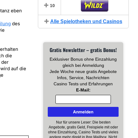
10
ptanz eben
Alle Spielotheken und Casinos
ilung
des
ie
erhalten
Gratis Newsletter – gratis Bonus!
ch die
Exklusiver Bonus ohne Einzahlung
 der
gleich bei Anmeldung
wird auf die
Jede Woche neue gratis Angebote
ge
Infos, Service, Nachrichten
Casino Tests und Erfahrungen
E-Mail:
Nur für unsere Leser: Die besten
Angebote, gratis Geld, Freispiele mit oder
ohne Einzahlung, Casino Tests und vieles
andere mehr direkt in Ihre Mailbox. Nicht