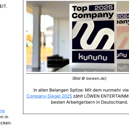
EIT.
(Bild © loewen.de)
In allen Belangen Spitze: Mit dem nunmehr vi
Company-Siegel 2025
zählt LÖWEN ENTERTAINM
besten Arbeitgerbern in Deutschland.
ng
n in
ecken.