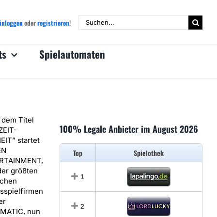
Suche
inloggen
oder
registrieren
!
nach:
ts
Spielautomaten
 dem Titel
100% Legale Anbieter im August 2026
ZEIT-
EIT” startet
EN
Top
Spielothek
RTAINMENT,
der größten
1
schen
sspielfirmen
er
2
MATIC, nun