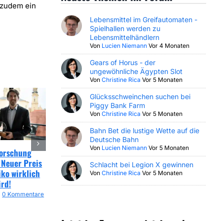
 zudem ein
Lebensmittel im Greifautomaten -
Spielhallen werden zu
Lebensmittelhändlern
Von
Lucien Niemann
Vor 4 Monaten
Gears of Horus - der
ungewöhnliche Ägypten Slot
Von
Christine Rica
Vor 5 Monaten
Glücksschweinchen suchen bei
Piggy Bank Farm
Von
Christine Rica
Vor 5 Monaten
Bahn Bet die lustige Wette auf die
Deutsche Bahn
Von
Lucien Niemann
Vor 5 Monaten
Forschung
EuGH Online Glücksspiel
GAMOMAT Digital
 Neuer Preis
Urteil sorgt für Klarheit
Champion 2026: Hattr
Schlacht bei Legion X gewinnen
iko wirklich
bei Rückerstattungen!
unterstreicht digitale
Von
Christine Rica
Vor 5 Monaten
ird!
Dominanz!
20. April 2026
|
0 Kommentare
0 Kommentare
15. April 2026
|
0 Kommen