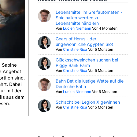
Lebensmittel im Greifautomaten -
Spielhallen werden zu
Lebensmittelhändlern
Von
Lucien Niemann
Vor 4 Monaten
Gears of Horus - der
ungewöhnliche Ägypten Slot
Von
Christine Rica
Vor 5 Monaten
Glücksschweinchen suchen bei
n Sabine
Piggy Bank Farm
Von
Christine Rica
Vor 5 Monaten
he Angebot
rtlich sind,
Bahn Bet die lustige Wette auf die
hrt. Dabei
Deutsche Bahn
ur mit der
Von
Lucien Niemann
Vor 5 Monaten
ails aus dem
Schlacht bei Legion X gewinnen
sen.
Von
Christine Rica
Vor 5 Monaten