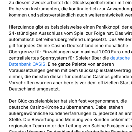
Zu diesem Zweck arbeitet der Glücksspielbetreiber mit ein
Reihe von Instrumenten, die kontinuierlich zur Anwendung
kommen und selbstverständlich auch weiterentwickelt we
Hierzulande gibt es beispielsweise einen Panikknopf, der 
24-stündigen Ausschluss vom Spiel zur Folge hat. Das wir
automatisch betreiberübergreifend umgesetzt. Des Weite
gilt für jedes Online Casino Deutschland eine monatliche
Obergrenze für Einzahlungen von maximal 1.000 Euro und 
zentralisiertes Sperrsystem für Spieler über die
deutsche
Datenbank OASIS
. Eine ganze Palette von anderen
Voraussetzungen gehen mit dem Glücksspielstaatsvertrag
einher, die meisten dieser für deutsche Casinos geltenden
Vorschriften wurden aber bereits vor dem offiziellen Start 
Deutschland umgesetzt.
Der Glücksspielanbieter hat sich fest vorgenommen, die
deutsche Casino-Krone zu übernehmen. Dabei stehen
außergewöhnliche Kundenerfahrungen zu jederzeit an ers
Stelle. Die Bewertung und Meinung von Kunden bekommt
regionalen Team unter der Leitung von Sabine Fuxjäger als
Country Manager Deutschland die erforderliche Beachtun