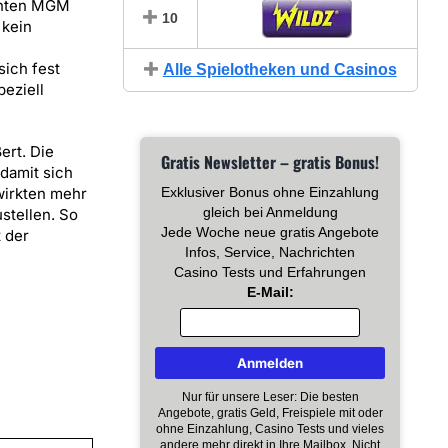
ganten MGM
10
 kein
sich fest
Alle Spielotheken und Casinos
eziell
ert. Die
Gratis Newsletter – gratis Bonus!
 damit sich
wirkten mehr
Exklusiver Bonus ohne Einzahlung
gleich bei Anmeldung
stellen. So
Jede Woche neue gratis Angebote
t der
Infos, Service, Nachrichten
Casino Tests und Erfahrungen
E-Mail:
Nur für unsere Leser: Die besten
Angebote, gratis Geld, Freispiele mit oder
ohne Einzahlung, Casino Tests und vieles
andere mehr direkt in Ihre Mailbox. Nicht