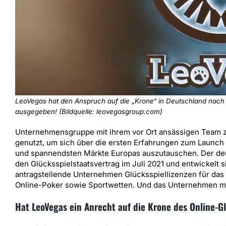
LeoVegas hat den Anspruch auf die „Krone“ in Deutschland nach de
ausgegeben! (Bildquelle: leovegasgroup.com)
Unternehmensgruppe mit ihrem vor Ort ansässigen Team z
genutzt, um sich über die ersten Erfahrungen zum Launch 
und spannendsten Märkte Europas auszutauschen. Der deut
den Glücksspielstaatsvertrag im Juli 2021 und entwickelt s
antragstellende Unternehmen Glücksspiellizenzen für das 
Online-Poker sowie Sportwetten. Und das Unternehmen mit 
Hat LeoVegas ein Anrecht auf die Krone des Online-G