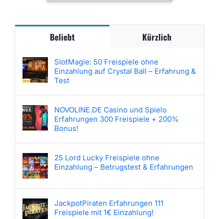
Beliebt
Kürzlich
SlotMagie: 50 Freispiele ohne
Einzahlung auf Crystal Ball – Erfahrung &
Test
NOVOLINE.DE Casino und Spielo
Erfahrungen 300 Freispiele + 200%
Bonus!
25 Lord Lucky Freispiele ohne
Einzahlung – Betrugstest & Erfahrungen
JackpotPiraten Erfahrungen 111
Freispiele mit 1€ Einzahlung!