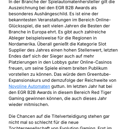
In der Branche der Spielautomatenhersteller gilt die
Auszeichnung bei den EGR B2B Awards als
besonderes Aushängeschild. Es ist eine der
bekanntesten Veranstaltungen im Bereich Online-
Glücksspiel, die seit vielen Jahren die Besten der
Branche in Europa ehrt. Es gibt auch zahlreiche
Ableger beispielsweise für die Regionen in
Nordamerika. Überall genießt die Kategorie Slot
Supplier des Jahres einen hohen Stellenwert, letzten
Endes darf sich der Sieger auch auf mehr
Platzierungen in den Lobbys guter Online-Casinos
freuen, um seine Spiele einem breiten Publikum
vorstellen zu können. Das würde dem Greentube-
Expansionskurs und demzufolge der Reichweite von
Novoline Automaten
guttun. Im letzten Jahr hat bei
den EGR B2B Awards in diesem Bereich Red Tiger
Gaming gewinnen können, die auch dieses Jahr
wieder mitmischen.
Die Chancen auf die Titelverteidigung stehen gar
nicht mal so schlecht für die neue
Tochtergesellschaft von Evolution Gaming. Erst im