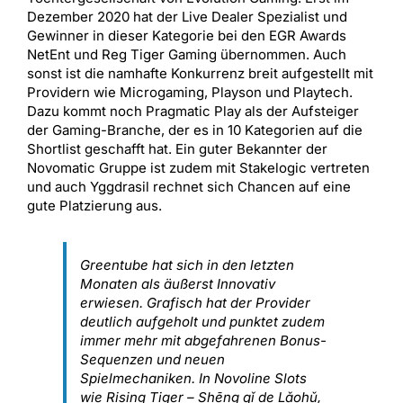
Dezember 2020 hat der Live Dealer Spezialist und
Gewinner in dieser Kategorie bei den EGR Awards
NetEnt und Reg Tiger Gaming übernommen. Auch
sonst ist die namhafte Konkurrenz breit aufgestellt mit
Providern wie Microgaming, Playson und Playtech.
Dazu kommt noch Pragmatic Play als der Aufsteiger
der Gaming-Branche, der es in 10 Kategorien auf die
Shortlist geschafft hat. Ein guter Bekannter der
Novomatic Gruppe ist zudem mit Stakelogic vertreten
und auch Yggdrasil rechnet sich Chancen auf eine
gute Platzierung aus.
Greentube hat sich in den letzten
Monaten als äußerst Innovativ
erwiesen. Grafisch hat der Provider
deutlich aufgeholt und punktet zudem
immer mehr mit abgefahrenen Bonus-
Sequenzen und neuen
Spielmechaniken. In Novoline Slots
wie Rising Tiger – Shēng qǐ de Lǎohǔ,