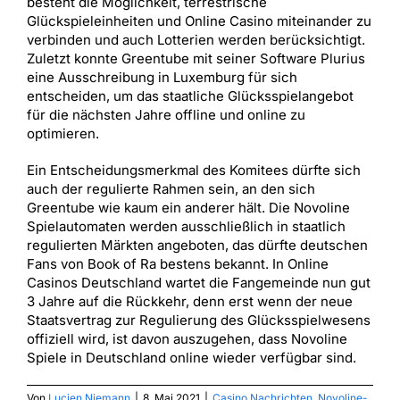
besteht die Möglichkeit, terrestrische
Glückspieleinheiten und Online Casino miteinander zu
verbinden und auch Lotterien werden berücksichtigt.
Zuletzt konnte Greentube mit seiner Software Plurius
eine Ausschreibung in Luxemburg für sich
entscheiden, um das staatliche Glücksspielangebot
für die nächsten Jahre offline und online zu
optimieren.
Ein Entscheidungsmerkmal des Komitees dürfte sich
auch der regulierte Rahmen sein, an den sich
Greentube wie kaum ein anderer hält. Die Novoline
Spielautomaten werden ausschließlich in staatlich
regulierten Märkten angeboten, das dürfte deutschen
Fans von Book of Ra bestens bekannt. In Online
Casinos Deutschland wartet die Fangemeinde nun gut
3 Jahre auf die Rückkehr, denn erst wenn der neue
Staatsvertrag zur Regulierung des Glücksspielwesens
offiziell wird, ist davon auszugehen, dass Novoline
Spiele in Deutschland online wieder verfügbar sind.
Von
Lucien Niemann
|
8. Mai 2021
|
Casino Nachrichten
,
Novoline-