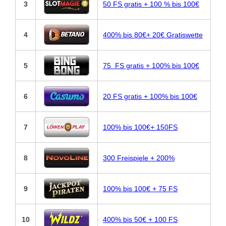
3
50 FS gratis + 100 % bis 100€
4
400% bis 80€+ 20€ Gratiswette
5
75 FS gratis + 100% bis 100€
6
20 FS gratis + 100% bis 100€
7
100% bis 100€+ 150FS
8
300 Freispiele + 200%
9
100% bis 100€ + 75 FS
10
400% bis 50€ + 100 FS