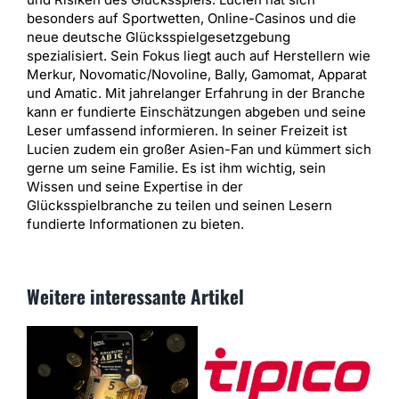
besonders auf Sportwetten, Online-Casinos und die
neue deutsche Glücksspielgesetzgebung
spezialisiert. Sein Fokus liegt auch auf Herstellern wie
Merkur, Novomatic/Novoline, Bally, Gamomat, Apparat
und Amatic. Mit jahrelanger Erfahrung in der Branche
kann er fundierte Einschätzungen abgeben und seine
Leser umfassend informieren. In seiner Freizeit ist
Lucien zudem ein großer Asien-Fan und kümmert sich
gerne um seine Familie. Es ist ihm wichtig, sein
Wissen und seine Expertise in der
Glücksspielbranche zu teilen und seinen Lesern
fundierte Informationen zu bieten.
Weitere interessante Artikel