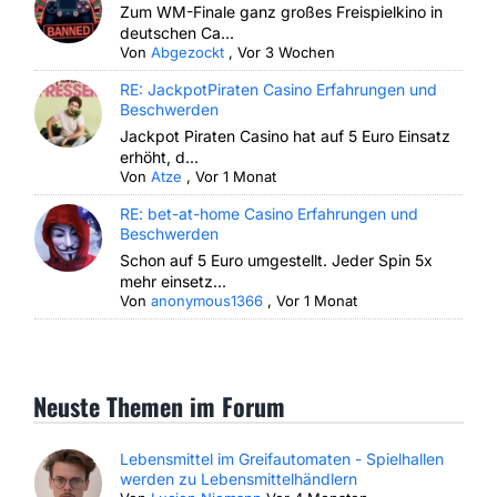
Zum WM-Finale ganz großes Freispielkino in
deutschen Ca...
Von
Abgezockt
,
Vor 3 Wochen
RE: JackpotPiraten Casino Erfahrungen und
Beschwerden
Jackpot Piraten Casino hat auf 5 Euro Einsatz
erhöht, d...
Von
Atze
,
Vor 1 Monat
RE: bet-at-home Casino Erfahrungen und
Beschwerden
Schon auf 5 Euro umgestellt. Jeder Spin 5x
mehr einsetz...
Von
anonymous1366
,
Vor 1 Monat
Neuste Themen im Forum
Lebensmittel im Greifautomaten - Spielhallen
werden zu Lebensmittelhändlern