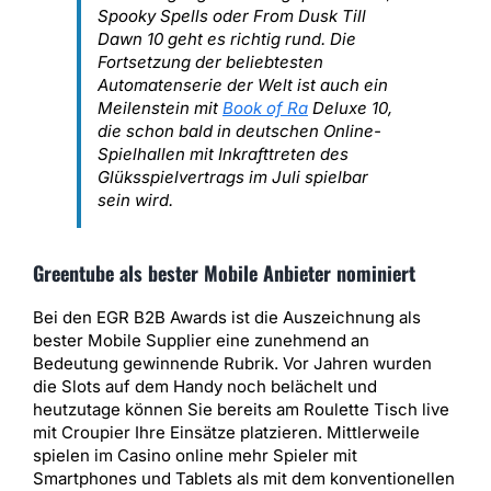
Spooky Spells oder From Dusk Till
Dawn 10 geht es richtig rund. Die
Fortsetzung der beliebtesten
Automatenserie der Welt ist auch ein
Meilenstein mit
Book of Ra
Deluxe 10,
die schon bald in deutschen Online-
Spielhallen mit Inkrafttreten des
Glüksspielvertrags im Juli spielbar
sein wird.
Greentube als bester Mobile Anbieter nominiert
Bei den EGR B2B Awards ist die Auszeichnung als
bester Mobile Supplier eine zunehmend an
Bedeutung gewinnende Rubrik. Vor Jahren wurden
die Slots auf dem Handy noch belächelt und
heutzutage können Sie bereits am Roulette Tisch live
mit Croupier Ihre Einsätze platzieren. Mittlerweile
spielen im Casino online mehr Spieler mit
Smartphones und Tablets als mit dem konventionellen