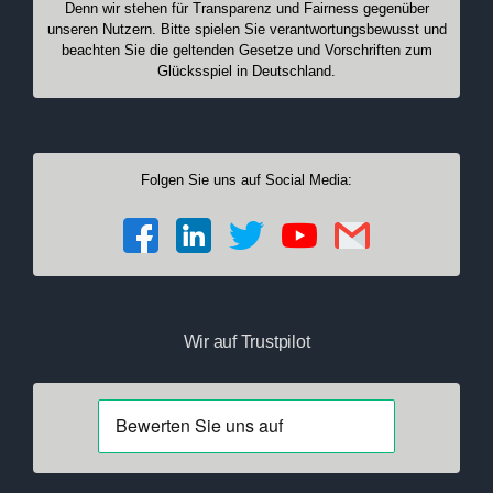
Denn wir stehen für Transparenz und Fairness gegenüber
unseren Nutzern. Bitte spielen Sie verantwortungsbewusst und
beachten Sie die geltenden Gesetze und Vorschriften zum
Glücksspiel in Deutschland.
Folgen Sie uns auf Social Media:
Wir auf Trustpilot