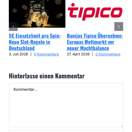
5€ Einsatzlimit pro Spin:
Banijay Tipico Übernahme:
Wer
Neue Slot-Regeln in
Europas Wettmarkt vor
Glü
Deutschland
neuer Machtbalance
har
Cap
3. Juli 2026
|
0 Kommentare
27. April 2026
|
0 Kommentare
25. 
Hinterlasse einen Kommentar
Kommentar