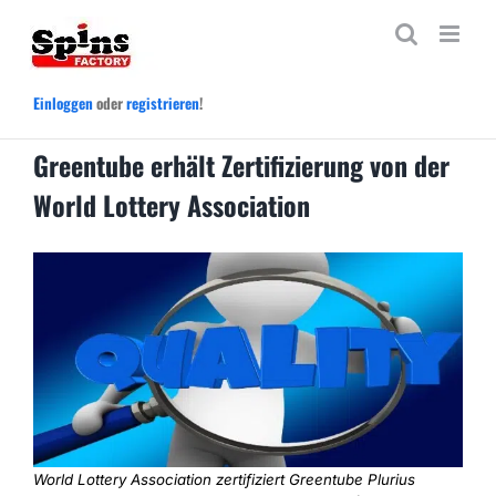
Zum
Inhalt
springen
Einloggen
oder
registrieren
!
Greentube erhält Zertifizierung von der
World Lottery Association
World Lottery Association zertifiziert Greentube Plurius