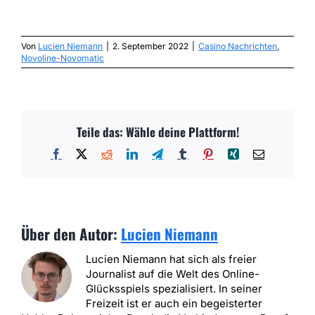
Von
Lucien Niemann
|
2. September 2022
|
Casino Nachrichten
,
Novoline-Novomatic
Teile das: Wähle deine Plattform!
Facebook
X
Reddit
LinkedIn
Telegram
Tumblr
Pinterest
Xing
E-
Mail
Über den Autor:
Lucien Niemann
Lucien Niemann hat sich als freier
Journalist auf die Welt des Online-
Glücksspiels spezialisiert. In seiner
Freizeit ist er auch ein begeisterter