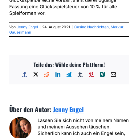
Glücksspielbereiche vorsah, sieht die endgültige
Fassung eine Glücksspielsteuer von 10 % für alle
Spielformen vor.
Von
Jenny Engel
|
24. August 2021
|
Casino Nachrichten
,
Merkur
Gauselmann
Teile das: Wähle deine Plattform!
Facebook
X
Reddit
LinkedIn
Telegram
Tumblr
Pinterest
Xing
E-
Mail
Über den Autor:
Jenny Engel
Lassen Sie sich nicht von meinem Namen
und meinem Aussehen täuschen.
Sicherlich kann ich auch ein Engel sein,